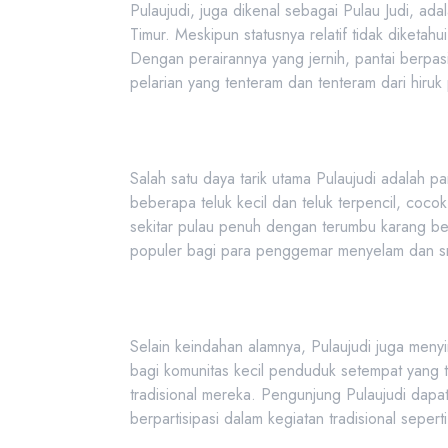
Pulaujudi, juga dikenal sebagai Pulau Judi, ada
Timur. Meskipun statusnya relatif tidak diketahu
Dengan perairannya yang jernih, pantai berpasi
pelarian yang tenteram dan tenteram dari hiruk
Salah satu daya tarik utama Pulaujudi adalah pa
beberapa teluk kecil dan teluk terpencil, coco
sekitar pulau penuh dengan terumbu karang be
populer bagi para penggemar menyelam dan sn
Selain keindahan alamnya, Pulaujudi juga meny
bagi komunitas kecil penduduk setempat yang 
tradisional mereka. Pengunjung Pulaujudi dap
berpartisipasi dalam kegiatan tradisional sepe