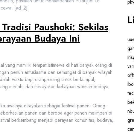
Indonesia, pastikan untuk menambahkan Pulaujudi ke
pk
ecewa. [ad_2]
L
Tradisi Paushoki: Sekilas
rayaan Budaya Ini
ua
ga
ins
l yang memiliki tempat istimewa di hati banyak orang di
vs
 dengan penuh antusiasme dan semangat di banyak wilayah
of
 adalah waktu bagi orang-orang untuk berkumpul,
ib
k yang meriah, dan merayakan kekayaan warisan budaya
tec
bek
ika awalnya dirayakan sebagai festival panen. Orang-
nb
keberhasilan panen dan berdoa agar panen melimpah di
estival berkembang menjadi perayaan komunitas, budaya,
gr
can