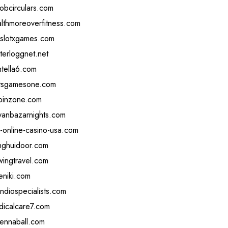
obcirculars.com
lthmoreoverfitness.com
pslotxgames.com
terloggnet.net
tella6.com
otsgamesone.com
spinzone.com
yanbazarnights.com
-online-casino-usa.com
nghuidoor.com
wingtravel.com
eniki.com
ndiospecialists.com
dicalcare7.com
ennaball.com