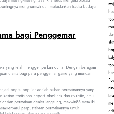
udaya masing-masing. Saat kita terus mengeksplorasi
myj
n pentingnya menghormati dan melestarikan tradisi budaya
hea
to
rou
ama bagi Penggemar
dan
sl
hi
kal
top
muka yang telah menggemparkan dunia. Dengan beragam
ho
i tujuan utama bagi para penggemar game yang mencari
.
flo
nin
jadi begitu populer adalah pilihan permainannya yang
bra
sino tradisional seperti blackjack dan roulette, atau
 slot dan permainan dealer langsung, Maxwin88 memiliki
me
s memperbarui perpustakaan permainannya untuk
adt