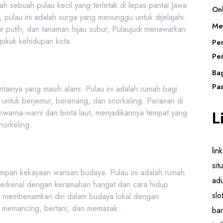
lah sebuah pulau kecil yang terletak di lepas pantai Jawa
On
i, pulau ini adalah surga yang menunggu untuk dijelajahi.
Me
r putih, dan tanaman hijau subur, Pulaujudi menawarkan
 pikuk kehidupan kota.
Pe
Pe
Ba
Pa
ntainya yang masih alami. Pulau ini adalah rumah bagi
k untuk berjemur, berenang, dan snorkeling. Perairan di
L
rwarna-warni dan biota laut, menjadikannya tempat yang
orkeling.
lin
sit
impan kekayaan warisan budaya. Pulau ini adalah rumah
ad
terkenal dengan keramahan hangat dan cara hidup
slo
at membenamkan diri dalam budaya lokal dengan
rti memancing, bertani, dan memasak.
ban