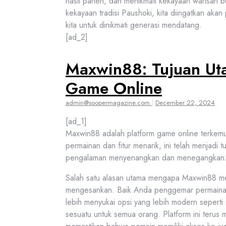
hasil panen, dan menikmati kekayaan warisan b
kekayaan tradisi Paushoki, kita diingatkan aka
kita untuk dinikmati generasi mendatang.
[ad_2]
Maxwin88: Tujuan Ut
Game Online
admin@soopermagazine.com
|
December 22, 2024
[ad_1]
Maxwin88 adalah platform game online terke
permainan dan fitur menarik, ini telah menjad
pengalaman menyenangkan dan menegangkan
Salah satu alasan utama mengapa Maxwin88 men
mengesankan. Baik Anda penggemar permainan ka
lebih menyukai opsi yang lebih modern seperti
sesuatu untuk semua orang. Platform ini teru