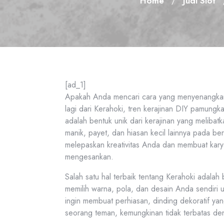
Home
Judi Slot
/
[ad_1]
Apakah Anda mencari cara yang menyenangkan d
lagi dari Kerahoki, tren kerajinan DIY pamungk
adalah bentuk unik dari kerajinan yang meliba
manik, payet, dan hiasan kecil lainnya pada b
melepaskan kreativitas Anda dan membuat karya
mengesankan.
Salah satu hal terbaik tentang Kerahoki adala
memilih warna, pola, dan desain Anda sendiri
ingin membuat perhiasan, dinding dekoratif ya
seorang teman, kemungkinan tidak terbatas de