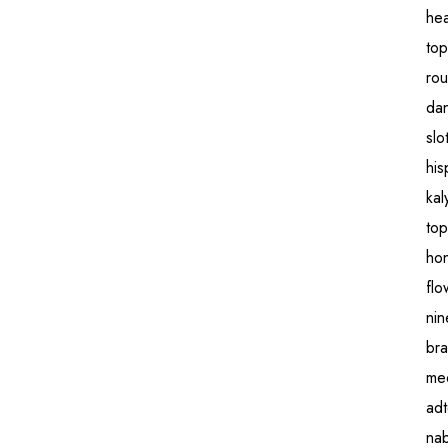
hea
to
rou
dan
sl
hi
kal
top
ho
flo
nin
bra
me
adt
na