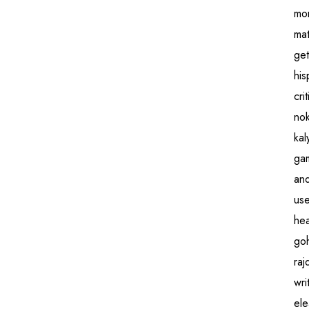
mo
ma
get
his
cri
nok
kal
ga
an
us
he
go
raj
wri
ele