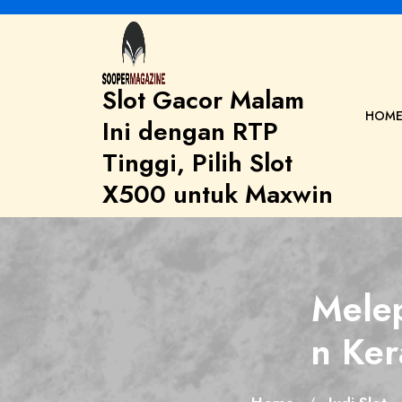
Skip
to
content
Slot Gacor Malam
HOM
Ini dengan RTP
Tinggi, Pilih Slot
X500 untuk Maxwin
Melep
n Ker