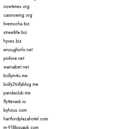
nowtimes.org
casinoeing.org
livemocha.biz
streetlife.biz
hyves.biz
enoughinfo.net
pinhive.net
warnabet.net
bollym4u.me
bolly2tollyblog.me
pandaclub.me
flyttevask.io
byhous.com
hartfordplazahotel.com
m-918kissapk.com