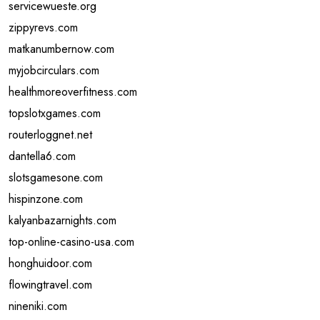
servicewueste.org
zippyrevs.com
matkanumbernow.com
myjobcirculars.com
healthmoreoverfitness.com
topslotxgames.com
routerloggnet.net
dantella6.com
slotsgamesone.com
hispinzone.com
kalyanbazarnights.com
top-online-casino-usa.com
honghuidoor.com
flowingtravel.com
nineniki.com