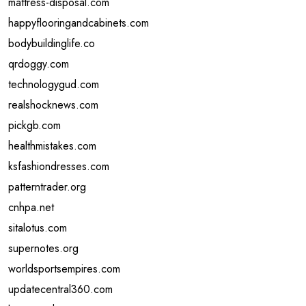
mattress-disposal.com
happyflooringandcabinets.com
bodybuildinglife.co
qrdoggy.com
technologygud.com
realshocknews.com
pickgb.com
healthmistakes.com
ksfashiondresses.com
patterntrader.org
cnhpa.net
sitalotus.com
supernotes.org
worldsportsempires.com
updatecentral360.com