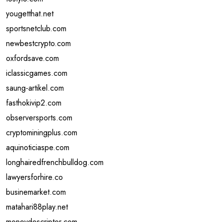
yougetthat.net
sportsnetclub.com
newbestcrypto.com
oxfordsave.com
iclassicgames.com
saung-artikel.com
fasthokivip2.com
observersports.com
cryptominingplus.com
aquinoticiaspe.com
longhairedfrenchbulldog.com
lawyersforhire.co
businemarket.com
matahari88play.net
moneydescriptor.com