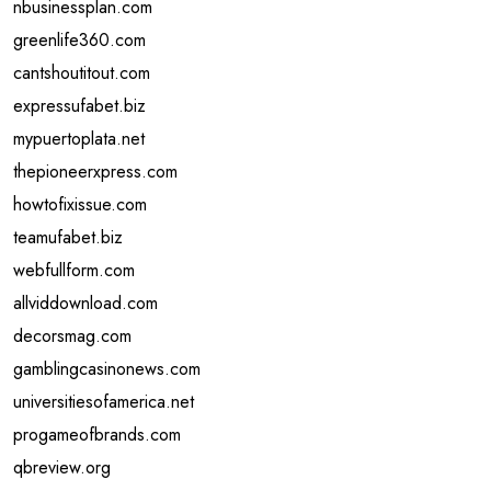
nbusinessplan.com
greenlife360.com
cantshoutitout.com
expressufabet.biz
mypuertoplata.net
thepioneerxpress.com
howtofixissue.com
teamufabet.biz
webfullform.com
allviddownload.com
decorsmag.com
gamblingcasinonews.com
universitiesofamerica.net
progameofbrands.com
qbreview.org