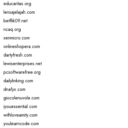
educaritas.org
lensajelajah.com
betflik09.net
ncaq.org
xenmicro.com
onlineshopera.com
dartyfresh.com
lewisenterprises.net
pcsoftwarefree.org
dailylinking.com
dnafyx.com
giocolenuvole.com
iyouessential.com
withloveamity.com
youlearncode.com