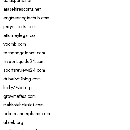
datasports.net
atasehirescortu.net
engineeringtechub.com
jerryescorts.com
attorneylegal.co
voomb.com
techgadgetpoint.com
tvsportsguide24.com
sportsreviews24.com
dubai360blog.com
lucky77slot.org
growmefast.com
mahkotahokislot.com
onlinecancerpharm.com
ufalek.org