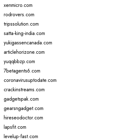
xenmicro.com
rodrovers.com
tripssolution.com
satta-king-india.com
yukigassencanada.com
articlehorizone.com
yuqqbbzp.com
7betagents6.com
coronavirusuptodate.com
crackinstreams.com
gadgetspak.com
gearsngadget.com
hireseodoctor.com
lapsfit.com
levelup-fast.com