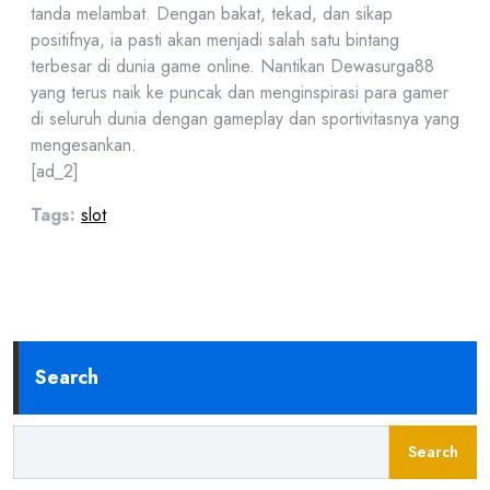
tanda melambat. Dengan bakat, tekad, dan sikap
positifnya, ia pasti akan menjadi salah satu bintang
terbesar di dunia game online. Nantikan Dewasurga88
yang terus naik ke puncak dan menginspirasi para gamer
di seluruh dunia dengan gameplay dan sportivitasnya yang
mengesankan.
[ad_2]
Tags:
slot
Search
Search