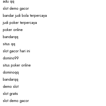
adu qq
slot demo gacor
bandar judi bola terpercaya
judi poker terpercaya
poker online
bandarqq
situs qq
slot gacor hari ini
domino99
situs poker online
dominoqq
bandarqq
demo slot
slot gratis
slot demo gacor