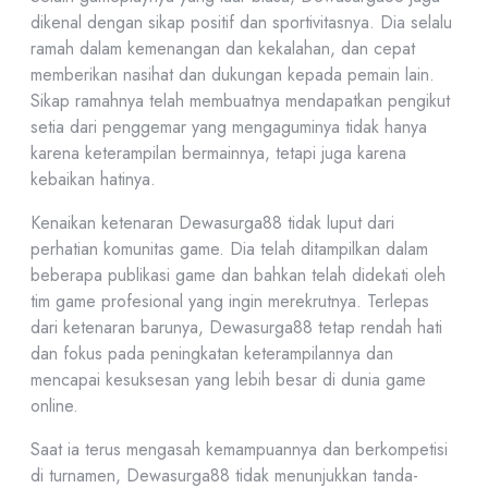
dikenal dengan sikap positif dan sportivitasnya. Dia selalu
ramah dalam kemenangan dan kekalahan, dan cepat
memberikan nasihat dan dukungan kepada pemain lain.
Sikap ramahnya telah membuatnya mendapatkan pengikut
setia dari penggemar yang mengaguminya tidak hanya
karena keterampilan bermainnya, tetapi juga karena
kebaikan hatinya.
Kenaikan ketenaran Dewasurga88 tidak luput dari
perhatian komunitas game. Dia telah ditampilkan dalam
beberapa publikasi game dan bahkan telah didekati oleh
tim game profesional yang ingin merekrutnya. Terlepas
dari ketenaran barunya, Dewasurga88 tetap rendah hati
dan fokus pada peningkatan keterampilannya dan
mencapai kesuksesan yang lebih besar di dunia game
online.
Saat ia terus mengasah kemampuannya dan berkompetisi
di turnamen, Dewasurga88 tidak menunjukkan tanda-