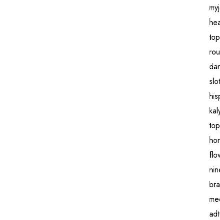
myj
hea
to
rou
dan
sl
hi
kal
top
ho
flo
nin
bra
me
adt