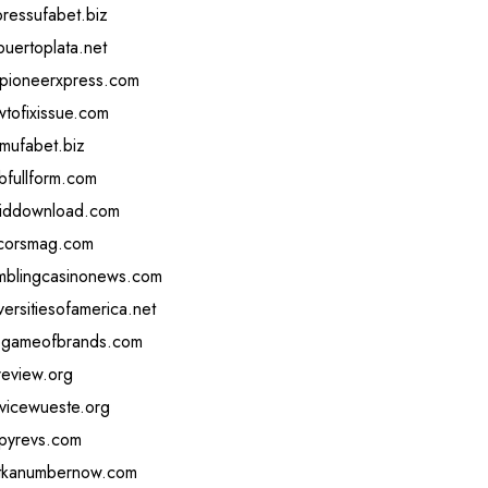
ressufabet.biz
uertoplata.net
epioneerxpress.com
tofixissue.com
mufabet.biz
bfullform.com
viddownload.com
corsmag.com
mblingcasinonews.com
versitiesofamerica.net
ogameofbrands.com
review.org
vicewueste.org
ppyrevs.com
tkanumbernow.com