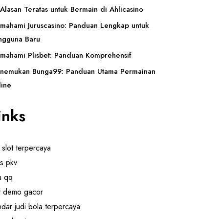
Alasan Teratas untuk Bermain di Ahlicasino
mahami Juruscasino: Panduan Lengkap untuk
ngguna Baru
mahami Plisbet: Panduan Komprehensif
nemukan Bunga99: Panduan Utama Permainan
line
inks
k slot terpercaya
us pkv
u qq
t demo gacor
dar judi bola terpercaya