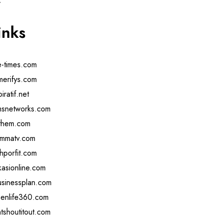
v
inks
e-times.com
merifys.com
piratif.net
msnetworks.com
fthem.com
ommatv.com
hporfit.com
asionline.com
usinessplan.com
eenlife360.com
tshoutitout.com