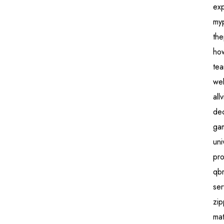
exp
myp
th
how
tea
we
all
de
ga
uni
pr
qb
ser
zi
ma