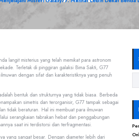
Menjelajahi Misteri Galaxy77: Melihat Lebih Dekat Benda 
da langit misterius yang telah memikat para astronom
ade. Terletak di pinggiran galaksi Bima Sakti, G77
ilmuwan dengan sifat dan karakteristiknya yang penuh
adalah bentuk dan strukturnya yang tidak biasa. Berbeda
nampakan simetris dan terorganisir, G77 tampak sebagai
n tidak beraturan. Hal ini membuat para ilmuwan
lalui serangkaian tabrakan hebat dan penggabungan
nya saat ini terdistorsi dan terfragmentasi.
Pe
On
ya yang sangat besar. Dengan diameter lebih dari