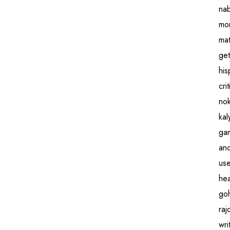
na
mo
ma
get
his
cri
nok
kal
ga
an
us
he
go
raj
wri