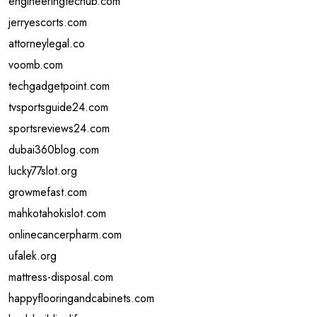
engineeringtechub.com
jerryescorts.com
attorneylegal.co
voomb.com
techgadgetpoint.com
tvsportsguide24.com
sportsreviews24.com
dubai360blog.com
lucky77slot.org
growmefast.com
mahkotahokislot.com
onlinecancerpharm.com
ufalek.org
mattress-disposal.com
happyflooringandcabinets.com