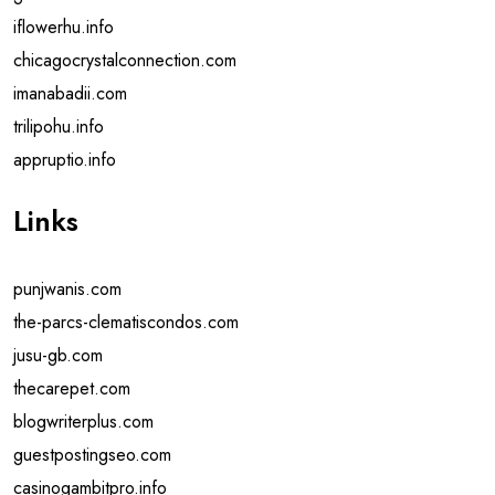
iflowerhu.info
chicagocrystalconnection.com
imanabadii.com
trilipohu.info
appruptio.info
Links
punjwanis.com
the-parcs-clematiscondos.com
jusu-gb.com
thecarepet.com
blogwriterplus.com
guestpostingseo.com
casinogambitpro.info