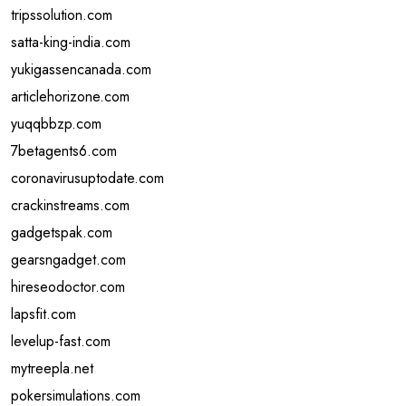
tripssolution.com
satta-king-india.com
yukigassencanada.com
articlehorizone.com
yuqqbbzp.com
7betagents6.com
coronavirusuptodate.com
crackinstreams.com
gadgetspak.com
gearsngadget.com
hireseodoctor.com
lapsfit.com
levelup-fast.com
mytreepla.net
pokersimulations.com