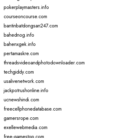
pokerplaymasters.info
courseoncourse.com
bantinbatdongsan247.com
bahednog.info
bahenxgek.info
pertamaskre.com
threadsvideoandphotodownloader.com
techgiddy.com
usalivenetwork.com
jackpotrushonline.info
ucnewshindi.com
freecellphonedatabase.com
gamersrope.com
exellewebmedia.com
free-gamestop.com