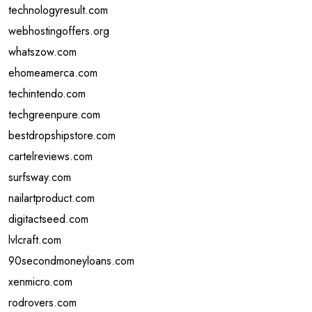
technologyresult.com
webhostingoffers.org
whatszow.com
ehomeamerca.com
techintendo.com
techgreenpure.com
bestdropshipstore.com
cartelreviews.com
surfsway.com
nailartproduct.com
digitactseed.com
lvlcraft.com
90secondmoneyloans.com
xenmicro.com
rodrovers.com