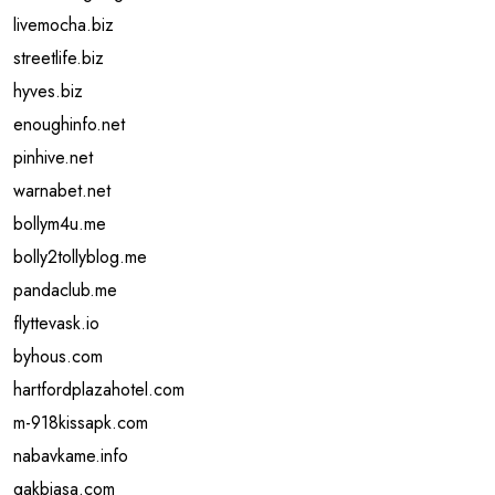
livemocha.biz
streetlife.biz
hyves.biz
enoughinfo.net
pinhive.net
warnabet.net
bollym4u.me
bolly2tollyblog.me
pandaclub.me
flyttevask.io
byhous.com
hartfordplazahotel.com
m-918kissapk.com
nabavkame.info
gakbiasa.com