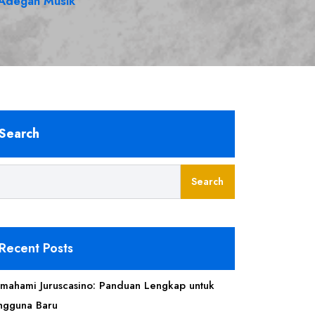
 Adegan Musik
Search
Search
Recent Posts
mahami Juruscasino: Panduan Lengkap untuk
ngguna Baru