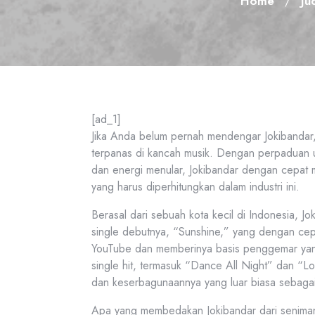
Home
Ju
/
[ad_1]
Jika Anda belum pernah mendengar Jokibandar,
terpanas di kancah musik. Dengan perpaduan u
dan energi menular, Jokibandar dengan cepat 
yang harus diperhitungkan dalam industri ini.
Berasal dari sebuah kota kecil di Indonesia, J
single debutnya, “Sunshine,” yang dengan cepa
YouTube dan memberinya basis penggemar yang b
single hit, termasuk “Dance All Night” dan “
dan keserbagunaannya yang luar biasa sebaga
Apa yang membedakan Jokibandar dari senima