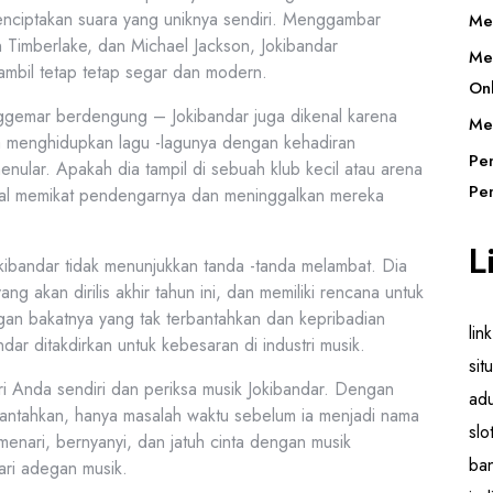
ciptakan suara yang uniknya sendiri. Menggambar
Me
in Timberlake, dan Michael Jackson, Jokibandar
Me
mbil tetap tetap segar dan modern.
On
gemar berdengung – Jokibandar juga dikenal karena
Me
ia menghidupkan lagu -lagunya dengan kehadiran
Pe
ular. Apakah dia tampil di sebuah klub kecil atau arena
Pe
gagal memikat pendengarnya dan meninggalkan mereka
L
ibandar tidak menunjukkan tanda -tanda melambat. Dia
g akan dirilis akhir tahun ini, dan memiliki rencana untuk
gan bakatnya yang tak terbantahkan dan kepribadian
lin
ar ditakdirkan untuk kebesaran di industri musik.
sit
ri Anda sendiri dan periksa musik Jokibandar. Dengan
ad
bantahkan, hanya masalah waktu sebelum ia menjadi nama
slo
menari, bernyanyi, dan jatuh cinta dengan musik
ban
ari adegan musik.