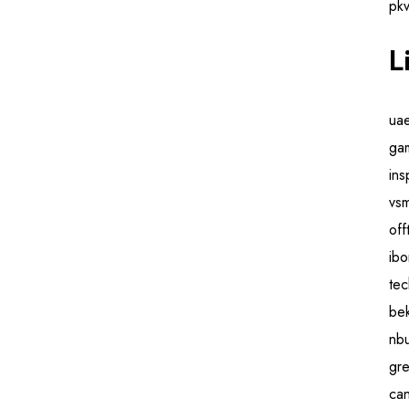
pk
L
ua
ga
ins
vs
of
ib
tec
bek
nb
gr
can