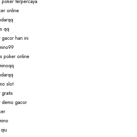
i poker terpercaya
er online
ndarqq
us qq
t gacor hari ini
mino99
us poker online
minoqq
ndarqq
o slot
t gratis
t demo gacor
ker
mino
 qiu