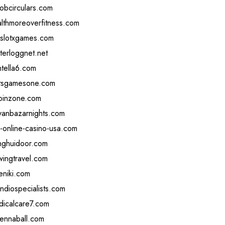
obcirculars.com
lthmoreoverfitness.com
pslotxgames.com
terloggnet.net
tella6.com
otsgamesone.com
spinzone.com
yanbazarnights.com
-online-casino-usa.com
nghuidoor.com
wingtravel.com
eniki.com
ndiospecialists.com
dicalcare7.com
ennaball.com