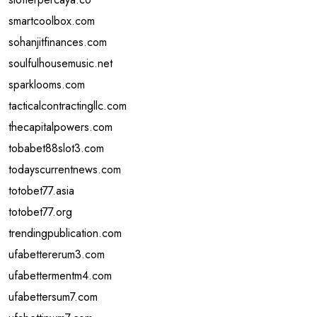
smartcoolbox.com
sohanjitfinances.com
soulfulhousemusic.net
sparklooms.com
tacticalcontractingllc.com
thecapitalpowers.com
tobabet88slot3.com
todayscurrentnews.com
totobet77.asia
totobet77.org
trendingpublication.com
ufabettererum3.com
ufabettermentm4.com
ufabettersum7.com