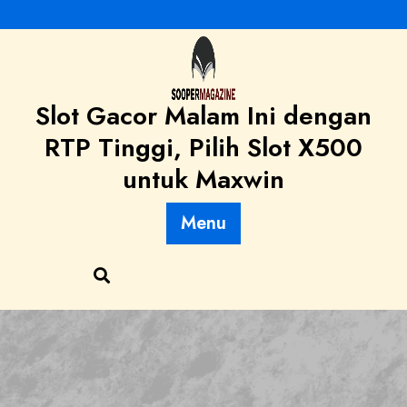
Skip
to
content
Slot Gacor Malam Ini dengan
RTP Tinggi, Pilih Slot X500
untuk Maxwin
Menu