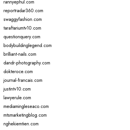
rannyephul.com
reportradar360.com
swaggyfashion.com
taraftariumtv10.com
questionquery.com
bodybuildinglegend.com
brilliant-nails.com
dandr-photography.com
dokteroce.com
journal-francais.com
justintv10.com
lawyerule.com
mediamingleseaco.com
mtsmarketingblog.com
nghekiemtien.com