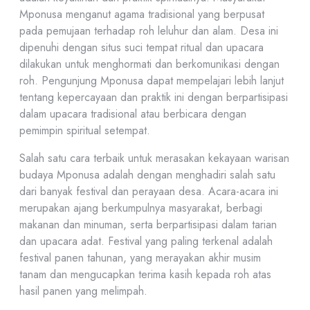
Mponusa menganut agama tradisional yang berpusat
pada pemujaan terhadap roh leluhur dan alam. Desa ini
dipenuhi dengan situs suci tempat ritual dan upacara
dilakukan untuk menghormati dan berkomunikasi dengan
roh. Pengunjung Mponusa dapat mempelajari lebih lanjut
tentang kepercayaan dan praktik ini dengan berpartisipasi
dalam upacara tradisional atau berbicara dengan
pemimpin spiritual setempat.
Salah satu cara terbaik untuk merasakan kekayaan warisan
budaya Mponusa adalah dengan menghadiri salah satu
dari banyak festival dan perayaan desa. Acara-acara ini
merupakan ajang berkumpulnya masyarakat, berbagi
makanan dan minuman, serta berpartisipasi dalam tarian
dan upacara adat. Festival yang paling terkenal adalah
festival panen tahunan, yang merayakan akhir musim
tanam dan mengucapkan terima kasih kepada roh atas
hasil panen yang melimpah.