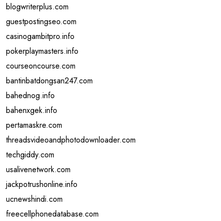
blogwriterplus.com
guestpostingseo.com
casinogambitpro.info
pokerplaymasters.info
courseoncourse.com
bantinbatdongsan247.com
bahednog.info
bahenxgek.info
pertamaskre.com
threadsvideoandphotodownloader.com
techgiddy.com
usalivenetwork.com
jackpotrushonline.info
ucnewshindi.com
freecellphonedatabase.com