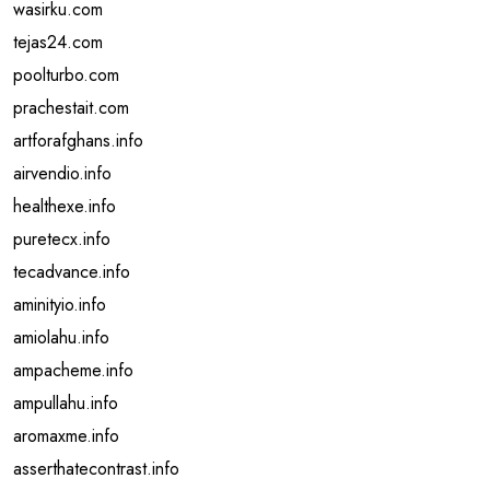
wasirku.com
tejas24.com
poolturbo.com
prachestait.com
artforafghans.info
airvendio.info
healthexe.info
puretecx.info
tecadvance.info
aminityio.info
amiolahu.info
ampacheme.info
ampullahu.info
aromaxme.info
asserthatecontrast.info