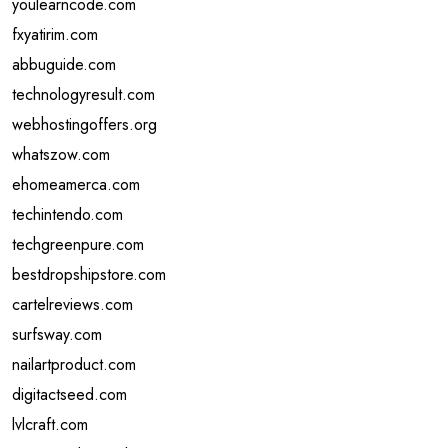
youlearncode.com
fxyatirim.com
abbuguide.com
technologyresult.com
webhostingoffers.org
whatszow.com
ehomeamerca.com
techintendo.com
techgreenpure.com
bestdropshipstore.com
cartelreviews.com
surfsway.com
nailartproduct.com
digitactseed.com
lvlcraft.com