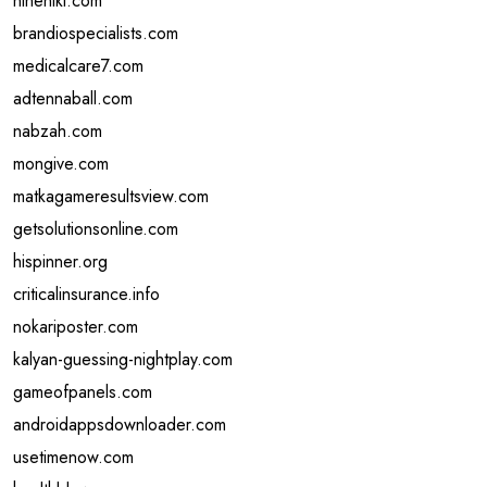
nineniki.com
brandiospecialists.com
medicalcare7.com
adtennaball.com
nabzah.com
mongive.com
matkagameresultsview.com
getsolutionsonline.com
hispinner.org
criticalinsurance.info
nokariposter.com
kalyan-guessing-nightplay.com
gameofpanels.com
androidappsdownloader.com
usetimenow.com