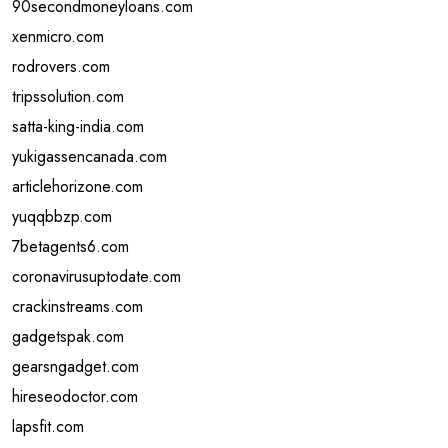
90secondmoneyloans.com
xenmicro.com
rodrovers.com
tripssolution.com
satta-king-india.com
yukigassencanada.com
articlehorizone.com
yuqqbbzp.com
7betagents6.com
coronavirusuptodate.com
crackinstreams.com
gadgetspak.com
gearsngadget.com
hireseodoctor.com
lapsfit.com