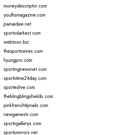
moneydescriptor.com
youthsmagazine.com
painaidee.net
sportsdarkest.com
webtoon.biz
thesportswires.com
hyungpro.com
sportingnewsnet.com
sportstime24day.com
sporteslive.com
theblingblingshields.com
pinkfrenchtipnails.com
newgamestv.com
sportsgallerys.com
sportsmirrors.net