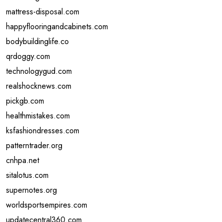
mattress-disposal.com
happyflooringandcabinets.com
bodybuildinglife.co
qrdoggy.com
technologygud.com
realshocknews.com
pickgb.com
healthmistakes.com
ksfashiondresses.com
patterntrader.org
cnhpa.net
sitalotus.com
supernotes.org
worldsportsempires.com
updatecentral360.com