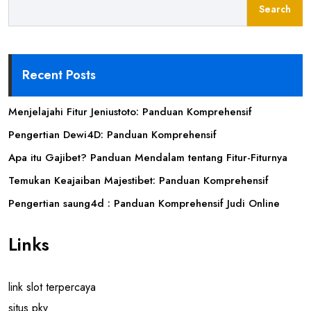
Search
Recent Posts
Menjelajahi Fitur Jeniustoto: Panduan Komprehensif
Pengertian Dewi4D: Panduan Komprehensif
Apa itu Gajibet? Panduan Mendalam tentang Fitur-Fiturnya
Temukan Keajaiban Majestibet: Panduan Komprehensif
Pengertian saung4d : Panduan Komprehensif Judi Online
Links
link slot terpercaya
situs pkv