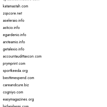
katamastah.com
zqscore.net
aseleraio.info
asticio.info
egardenio.info
arxteamio.info
getalexio.info
accountaudittaxcon.com
prymprint.com
sportkeeda.org
besttimespend.com
careandcure.biz
cogniyo.com
easymagazines.org
hirfanjilasmi.com