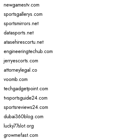
newgamestv.com
sportsgallerys.com
sportsmirrors.net
datasports.net
atasehirescortu.net
engineeringtechub.com
jerryescorts.com
attorneylegal.co
voomb.com
techgadgetpoint.com
tvsportsguide24.com
sportsreviews24.com
dubai360blog.com
lucky77slot.org
growmefast.com