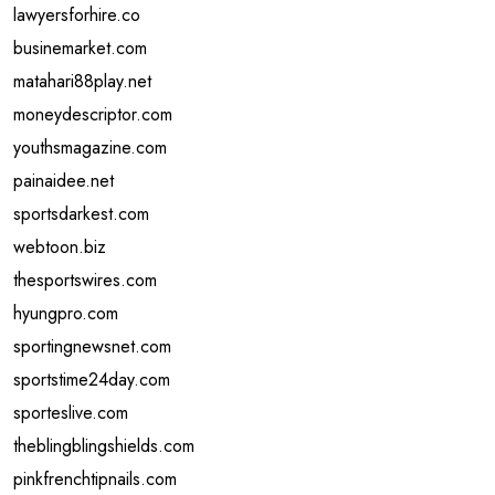
lawyersforhire.co
businemarket.com
matahari88play.net
moneydescriptor.com
youthsmagazine.com
painaidee.net
sportsdarkest.com
webtoon.biz
thesportswires.com
hyungpro.com
sportingnewsnet.com
sportstime24day.com
sporteslive.com
theblingblingshields.com
pinkfrenchtipnails.com