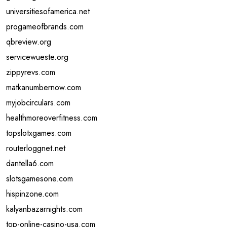
universitiesofamerica.net
progameofbrands.com
qbreview.org
servicewueste.org
zippyrevs.com
matkanumbernow.com
myjobcirculars.com
healthmoreoverfitness.com
topslotxgames.com
routerloggnet.net
dantella6.com
slotsgamesone.com
hispinzone.com
kalyanbazarnights.com
top-online-casino-usa.com