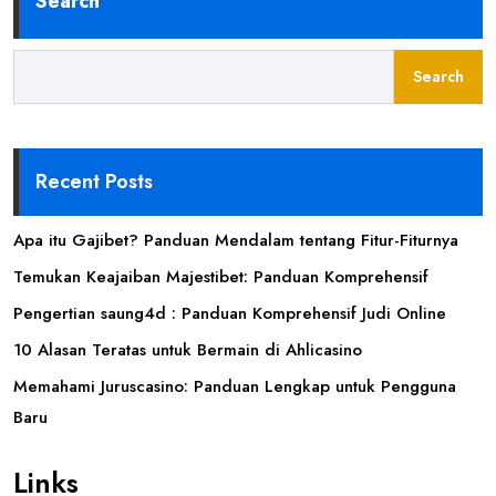
Search
Search
Recent Posts
Apa itu Gajibet? Panduan Mendalam tentang Fitur-Fiturnya
Temukan Keajaiban Majestibet: Panduan Komprehensif
Pengertian saung4d : Panduan Komprehensif Judi Online
10 Alasan Teratas untuk Bermain di Ahlicasino
Memahami Juruscasino: Panduan Lengkap untuk Pengguna
Baru
Links