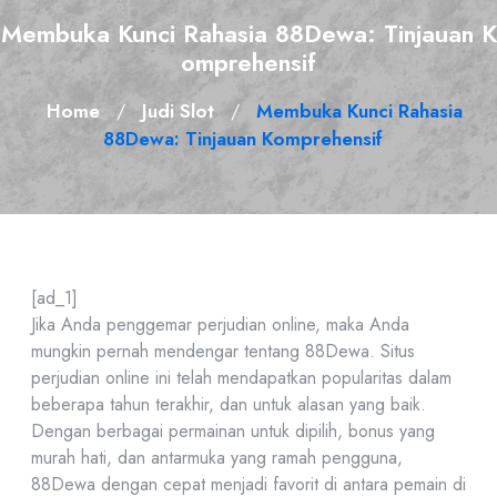
Membuka Kunci Rahasia 88Dewa: Tinjauan K
omprehensif
Home
Judi Slot
Membuka Kunci Rahasia
/
/
88Dewa: Tinjauan Komprehensif
[ad_1]
Jika Anda penggemar perjudian online, maka Anda
mungkin pernah mendengar tentang 88Dewa. Situs
perjudian online ini telah mendapatkan popularitas dalam
beberapa tahun terakhir, dan untuk alasan yang baik.
Dengan berbagai permainan untuk dipilih, bonus yang
murah hati, dan antarmuka yang ramah pengguna,
88Dewa dengan cepat menjadi favorit di antara pemain di