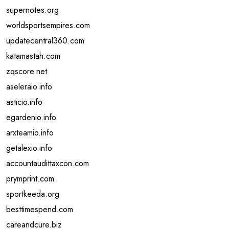
supernotes.org
worldsportsempires.com
updatecentral360.com
katamastah.com
zqscore.net
aseleraio.info
asticio.info
egardenio.info
arxteamio.info
getalexio.info
accountaudittaxcon.com
prymprint.com
sportkeeda.org
besttimespend.com
careandcure.biz