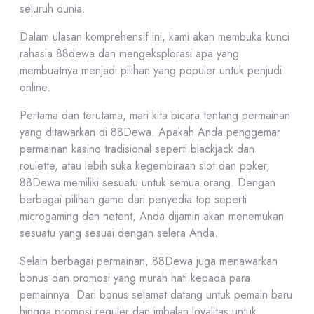
seluruh dunia.
Dalam ulasan komprehensif ini, kami akan membuka kunci
rahasia 88dewa dan mengeksplorasi apa yang
membuatnya menjadi pilihan yang populer untuk penjudi
online.
Pertama dan terutama, mari kita bicara tentang permainan
yang ditawarkan di 88Dewa. Apakah Anda penggemar
permainan kasino tradisional seperti blackjack dan
roulette, atau lebih suka kegembiraan slot dan poker,
88Dewa memiliki sesuatu untuk semua orang. Dengan
berbagai pilihan game dari penyedia top seperti
microgaming dan netent, Anda dijamin akan menemukan
sesuatu yang sesuai dengan selera Anda.
Selain berbagai permainan, 88Dewa juga menawarkan
bonus dan promosi yang murah hati kepada para
pemainnya. Dari bonus selamat datang untuk pemain baru
hingga promosi reguler dan imbalan loyalitas untuk