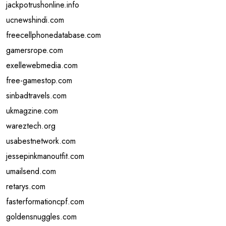
jackpotrushonline.info
ucnewshindi.com
freecellphonedatabase.com
gamersrope.com
exellewebmedia.com
free-gamestop.com
sinbadtravels.com
ukmagzine.com
wareztech.org
usabestnetwork.com
jessepinkmanoutfit.com
umailsend.com
retarys.com
fasterformationcpf.com
goldensnuggles.com