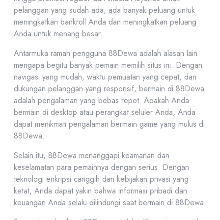
pelanggan yang sudah ada, ada banyak peluang untuk
meningkatkan bankroll Anda dan meningkatkan peluang
Anda untuk menang besar.
Antarmuka ramah pengguna 88Dewa adalah alasan lain
mengapa begitu banyak pemain memilih situs ini. Dengan
navigasi yang mudah, waktu pemuatan yang cepat, dan
dukungan pelanggan yang responsif, bermain di 88Dewa
adalah pengalaman yang bebas repot. Apakah Anda
bermain di desktop atau perangkat seluler Anda, Anda
dapat menikmati pengalaman bermain game yang mulus di
88Dewa.
Selain itu, 88Dewa menanggapi keamanan dan
keselamatan para pemainnya dengan serius. Dengan
teknologi enkripsi canggih dan kebijakan privasi yang
ketat, Anda dapat yakin bahwa informasi pribadi dan
keuangan Anda selalu dilindungi saat bermain di 88Dewa.