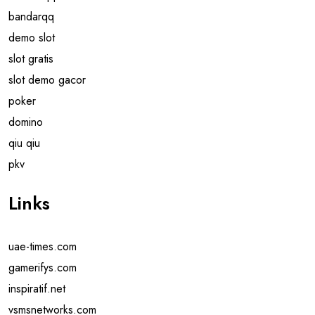
bandarqq
demo slot
slot gratis
slot demo gacor
poker
domino
qiu qiu
pkv
Links
uae-times.com
gamerifys.com
inspiratif.net
vsmsnetworks.com