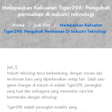
Melepaskan Kekuatan Tiger298: Pengubah
permainan di industri teknologi
Home
Judi Slot
Melepaskan Kekuatan
/
/
Tiger298: Pengubah Permainan Di Industri Teknologi
[ad_1]
Industri teknologi terus berkembang, dengan inovasi dan
terobosan baru yang diperkenalkan setiap hari. Salah satu
game-changer di industri ini adalah Tiger298, perangkat
yang kuat dan serbaguna yang merevolusi cara kita
berinteraksi dengan teknologi.
Tiger298 adalah perangkat mutakhir yang