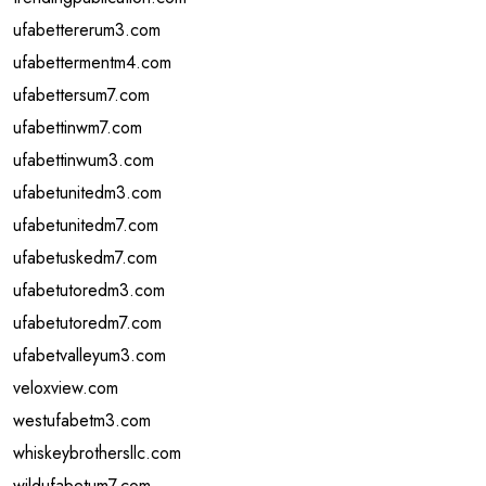
ufabettererum3.com
ufabettermentm4.com
ufabettersum7.com
ufabettinwm7.com
ufabettinwum3.com
ufabetunitedm3.com
ufabetunitedm7.com
ufabetuskedm7.com
ufabetutoredm3.com
ufabetutoredm7.com
ufabetvalleyum3.com
veloxview.com
westufabetm3.com
whiskeybrothersllc.com
wildufabetum7.com