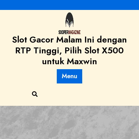
Skip
to
content
Slot Gacor Malam Ini dengan
RTP Tinggi, Pilih Slot X500
untuk Maxwin
Menu