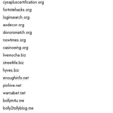
cysapluscertification.org
fortnitehacks.org
loginsearch.org
aodecor.org
donorsmatch.org
nowtimes.org
casinoeing.org
livemocha.biz
streetlife.biz
hyves.biz
enoughinfo.net
pinhive.net
warnabet.net
bollym4u.me
bolly2tollyblog.me