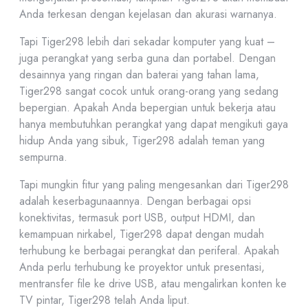
Anda terkesan dengan kejelasan dan akurasi warnanya.
Tapi Tiger298 lebih dari sekadar komputer yang kuat –
juga perangkat yang serba guna dan portabel. Dengan
desainnya yang ringan dan baterai yang tahan lama,
Tiger298 sangat cocok untuk orang-orang yang sedang
bepergian. Apakah Anda bepergian untuk bekerja atau
hanya membutuhkan perangkat yang dapat mengikuti gaya
hidup Anda yang sibuk, Tiger298 adalah teman yang
sempurna.
Tapi mungkin fitur yang paling mengesankan dari Tiger298
adalah keserbagunaannya. Dengan berbagai opsi
konektivitas, termasuk port USB, output HDMI, dan
kemampuan nirkabel, Tiger298 dapat dengan mudah
terhubung ke berbagai perangkat dan periferal. Apakah
Anda perlu terhubung ke proyektor untuk presentasi,
mentransfer file ke drive USB, atau mengalirkan konten ke
TV pintar, Tiger298 telah Anda liput.