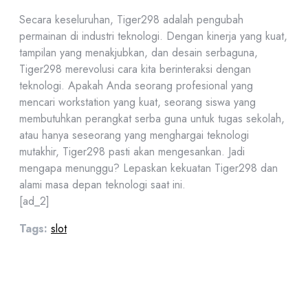
Secara keseluruhan, Tiger298 adalah pengubah
permainan di industri teknologi. Dengan kinerja yang kuat,
tampilan yang menakjubkan, dan desain serbaguna,
Tiger298 merevolusi cara kita berinteraksi dengan
teknologi. Apakah Anda seorang profesional yang
mencari workstation yang kuat, seorang siswa yang
membutuhkan perangkat serba guna untuk tugas sekolah,
atau hanya seseorang yang menghargai teknologi
mutakhir, Tiger298 pasti akan mengesankan. Jadi
mengapa menunggu? Lepaskan kekuatan Tiger298 dan
alami masa depan teknologi saat ini.
[ad_2]
Tags:
slot