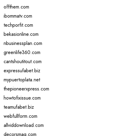
offthem.com
ibommatv.com
techporfit.com
bekasionline.com
nbusinessplan.com
greenlife360.com
cantshoutitout.com
expressufabet.biz
mypuertoplata.net
thepioneerxpress.com
howtofixissue.com
teamufabet.biz
webfullform.com
allviddownload.com
decorsmag.com