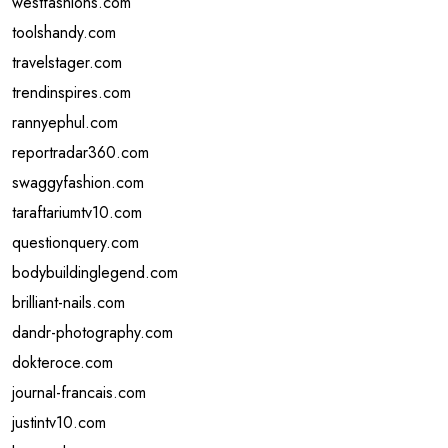
westfashions.com
toolshandy.com
travelstager.com
trendinspires.com
rannyephul.com
reportradar360.com
swaggyfashion.com
taraftariumtv10.com
questionquery.com
bodybuildinglegend.com
brilliant-nails.com
dandr-photography.com
dokteroce.com
journal-francais.com
justintv10.com