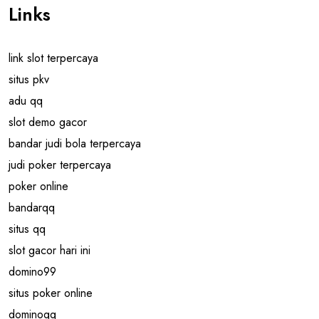
Links
link slot terpercaya
situs pkv
adu qq
slot demo gacor
bandar judi bola terpercaya
judi poker terpercaya
poker online
bandarqq
situs qq
slot gacor hari ini
domino99
situs poker online
dominoqq