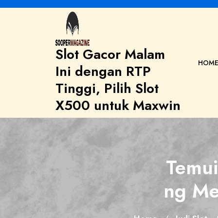
Skip
to
content
Slot Gacor Malam
HOM
Ini dengan RTP
Tinggi, Pilih Slot
X500 untuk Maxwin
Temui
ng Me