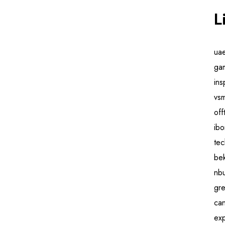
L
ua
ga
ins
vs
of
ib
tec
bek
nb
gr
can
exp