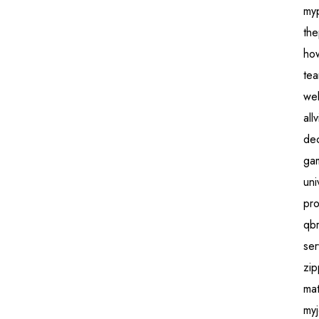
myp
th
how
tea
we
all
de
ga
uni
pr
qb
ser
zi
ma
myj