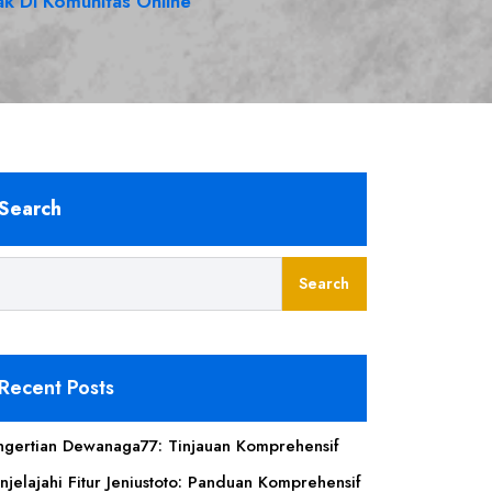
k Di Komunitas Online
Search
Search
Recent Posts
ngertian Dewanaga77: Tinjauan Komprehensif
jelajahi Fitur Jeniustoto: Panduan Komprehensif