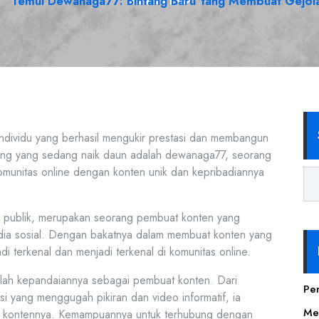
Temui Dewanaga77: Bintang Baru Yang Membuat Gejola
/
 individu yang berhasil mengukir prestasi dan membangun
ntang yang sedang naik daun adalah dewanaga77, seorang
omunitas online dengan konten unik dan kepribadiannya
i publik, merupakan seorang pembuat konten yang
media sosial. Dengan bakatnya dalam membuat konten yang
 terkenal dan menjadi terkenal di komunitas online.
lah kepandaiannya sebagai pembuat konten. Dari
Pe
i yang menggugah pikiran dan video informatif, ia
Men
kontennya. Kemampuannya untuk terhubung dengan