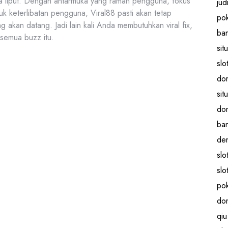
nda liput. Dengan antarmuka yang ramah pengguna, fokus
jud
k keterlibatan pengguna, Viral88 pasti akan tetap
pok
g akan datang. Jadi lain kali Anda membutuhkan viral fix,
ba
 semua buzz itu.
sit
slo
do
sit
do
ba
dem
slo
slo
po
do
qiu