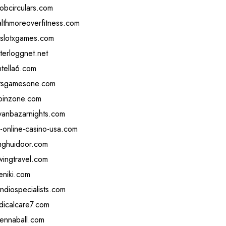
obcirculars.com
lthmoreoverfitness.com
pslotxgames.com
terloggnet.net
tella6.com
otsgamesone.com
spinzone.com
yanbazarnights.com
-online-casino-usa.com
nghuidoor.com
wingtravel.com
eniki.com
ndiospecialists.com
dicalcare7.com
ennaball.com