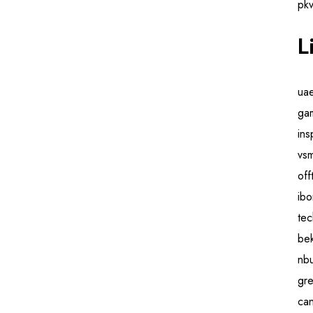
pk
L
ua
ga
ins
vs
of
ib
tec
bek
nb
gr
can