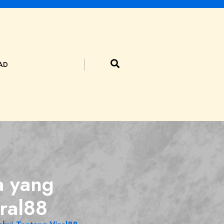
AD
a yang
iral88