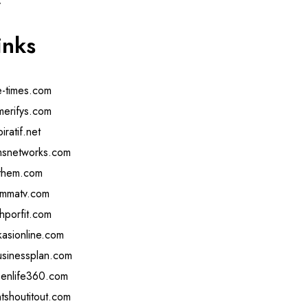
v
inks
e-times.com
merifys.com
piratif.net
msnetworks.com
fthem.com
ommatv.com
hporfit.com
asionline.com
usinessplan.com
eenlife360.com
tshoutitout.com