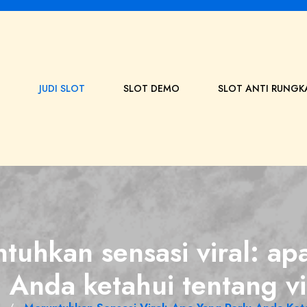
E
JUDI SLOT
SLOT DEMO
SLOT ANTI RUNGK
tuhkan sensasi viral: ap
 Anda ketahui tentang v