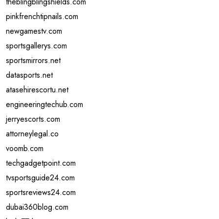
theblingblingshields.com
pinkfrenchtipnails.com
newgamestv.com
sportsgallerys.com
sportsmirrors.net
datasports.net
atasehirescortu.net
engineeringtechub.com
jerryescorts.com
attorneylegal.co
voomb.com
techgadgetpoint.com
tvsportsguide24.com
sportsreviews24.com
dubai360blog.com