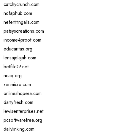
catchycrunch.com
nofaphub.com
nefertitingalls.com
patsyscreations.com
income4proof.com
educaritas.org
lensajelajah.com
betflik09.net
ncaq.org
xenmicro.com
onlineshopera.com
dartyfresh.com
lewisenterprises.net
pcsoftwarefree.org
dailylinking.com