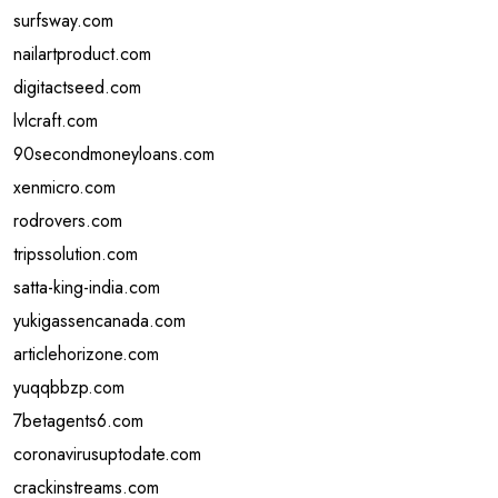
surfsway.com
nailartproduct.com
digitactseed.com
lvlcraft.com
90secondmoneyloans.com
xenmicro.com
rodrovers.com
tripssolution.com
satta-king-india.com
yukigassencanada.com
articlehorizone.com
yuqqbbzp.com
7betagents6.com
coronavirusuptodate.com
crackinstreams.com