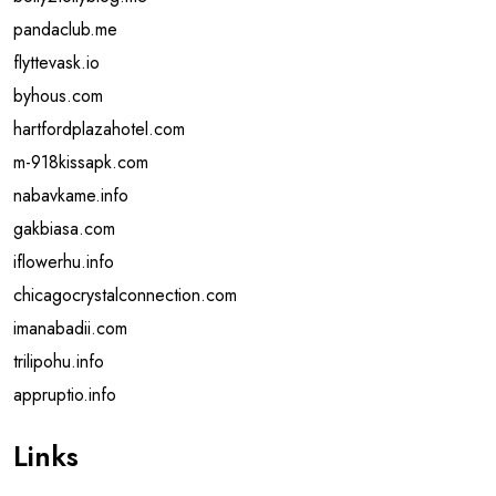
pandaclub.me
flyttevask.io
byhous.com
hartfordplazahotel.com
m-918kissapk.com
nabavkame.info
gakbiasa.com
iflowerhu.info
chicagocrystalconnection.com
imanabadii.com
trilipohu.info
appruptio.info
Links