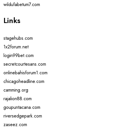
wildufabetum7.com
Links
stagehubs.com
1x2forum.net
login99bet.com
secretcourtesans.com
onlinebahisforum1.com
chicagoheadline.com
camming.org
rajalion88.com
goupuntacana.com
riversedgepark.com
zaseez.com