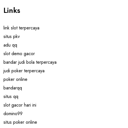
Links
link slot terpercaya
situs pkv
adu qq
slot demo gacor
bandar judi bola terpercaya
judi poker terpercaya
poker online
bandarqq
situs qq
slot gacor hari ini
domino99
situs poker online