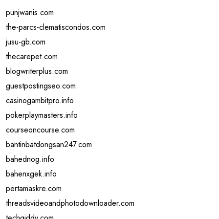
punjwanis.com
the-parcs-clematiscondos.com
jusu-gb.com
thecarepet.com
blogwriterplus.com
guestpostingseo.com
casinogambitpro.info
pokerplaymasters.info
courseoncourse.com
bantinbatdongsan247.com
bahednog.info
bahenxgek.info
pertamaskre.com
threadsvideoandphotodownloader.com
techgiddy.com