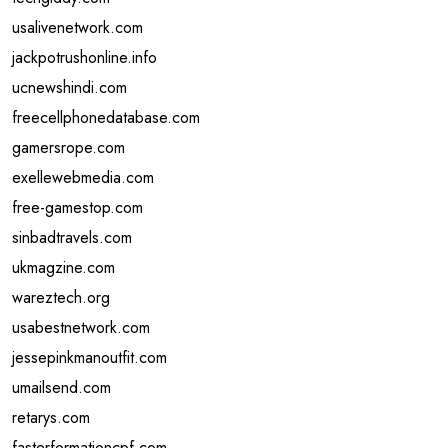
usalivenetwork.com
jackpotrushonline.info
ucnewshindi.com
freecellphonedatabase.com
gamersrope.com
exellewebmedia.com
free-gamestop.com
sinbadtravels.com
ukmagzine.com
wareztech.org
usabestnetwork.com
jessepinkmanoutfit.com
umailsend.com
retarys.com
fasterformationcpf.com