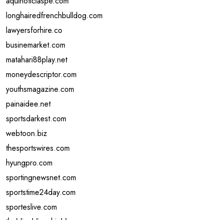
aquinoticiaspe.com
longhairedfrenchbulldog.com
lawyersforhire.co
businemarket.com
matahari88play.net
moneydescriptor.com
youthsmagazine.com
painaidee.net
sportsdarkest.com
webtoon.biz
thesportswires.com
hyungpro.com
sportingnewsnet.com
sportstime24day.com
sporteslive.com