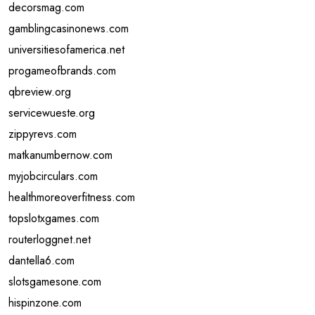
decorsmag.com
gamblingcasinonews.com
universitiesofamerica.net
progameofbrands.com
qbreview.org
servicewueste.org
zippyrevs.com
matkanumbernow.com
myjobcirculars.com
healthmoreoverfitness.com
topslotxgames.com
routerloggnet.net
dantella6.com
slotsgamesone.com
hispinzone.com