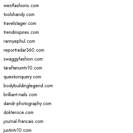
westfashions.com
toolshandy.com
travelstager.com
trendinspires.com
rannyephul.com
reportradar360.com
swaggyfashion.com
taraftariumtv10.com
questionquery.com
bodybuildinglegend.com
brilliant-nails.com
dandr-photography.com
dokteroce.com
journal-francais.com
justintv10.com