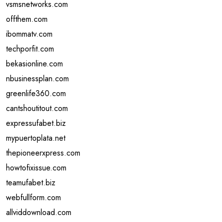
vsmsnetworks.com
offthem.com
ibommatv.com
techporfit.com
bekasionline.com
nbusinessplan.com
greenlife360.com
cantshoutitout.com
expressufabet.biz
mypuertoplata.net
thepioneerxpress.com
howtofixissue.com
teamufabet.biz
webfullform.com
allviddownload.com