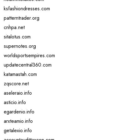
ksfashiondresses.com
patterntrader.org
cnhpa.net
sitalotus.com
supernotes.org
worldsportsempires.com
updatecentral360.com
katamastah.com
zqscore.net
aseleraio.info
asticio.info
egardenio.info
arxteamio.info
getalexio.info
accountaudittaxcon.com