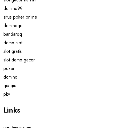
domino99
situs poker online
dominoqq
bandarqq
demo slot
slot gratis
slot demo gacor
poker
domino
qiu qiu
pkv
Links
uae-times.com