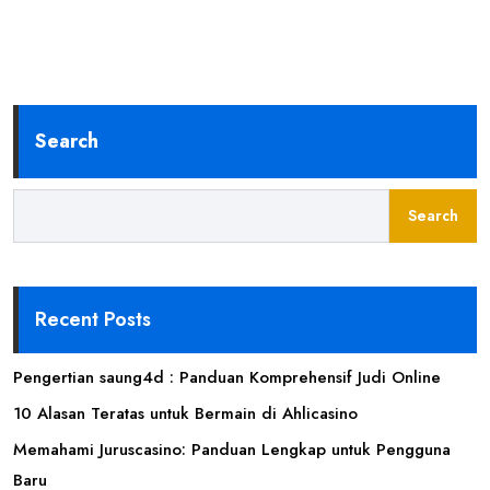
Search
Search
Recent Posts
Pengertian saung4d : Panduan Komprehensif Judi Online
10 Alasan Teratas untuk Bermain di Ahlicasino
Memahami Juruscasino: Panduan Lengkap untuk Pengguna
Baru