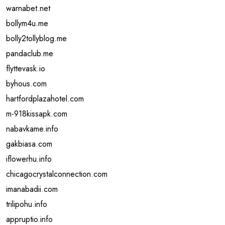
warnabet.net
bollym4u.me
bolly2tollyblog.me
pandaclub.me
flyttevask.io
byhous.com
hartfordplazahotel.com
m-918kissapk.com
nabavkame.info
gakbiasa.com
iflowerhu.info
chicagocrystalconnection.com
imanabadii.com
trilipohu.info
appruptio.info