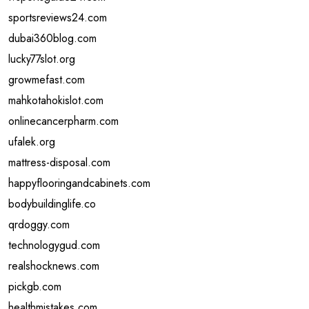
sportsreviews24.com
dubai360blog.com
lucky77slot.org
growmefast.com
mahkotahokislot.com
onlinecancerpharm.com
ufalek.org
mattress-disposal.com
happyflooringandcabinets.com
bodybuildinglife.co
qrdoggy.com
technologygud.com
realshocknews.com
pickgb.com
healthmistakes.com