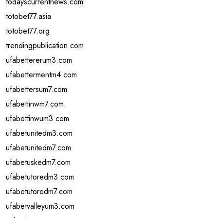
todayscurrentnews.com
totobet77.asia
totobet77.org
trendingpublication.com
ufabettererum3.com
ufabettermentm4.com
ufabettersum7.com
ufabettinwm7.com
ufabettinwum3.com
ufabetunitedm3.com
ufabetunitedm7.com
ufabetuskedm7.com
ufabetutoredm3.com
ufabetutoredm7.com
ufabetvalleyum3.com