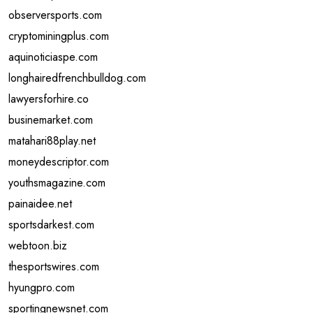
observersports.com
cryptominingplus.com
aquinoticiaspe.com
longhairedfrenchbulldog.com
lawyersforhire.co
businemarket.com
matahari88play.net
moneydescriptor.com
youthsmagazine.com
painaidee.net
sportsdarkest.com
webtoon.biz
thesportswires.com
hyungpro.com
sportingnewsnet.com