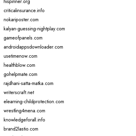
hispinner.org
criticalinsurance.info
nokariposter.com
kalyan-guessing-nightplay.com
gameofpanels.com
androidappsdownloader.com
usetimenow.com
healthblow.com
gohelpmate.com
rajdhani-satta-matka.com
writerscraft.net
elearning-childprotection.com
wrestling4mena.com
knowledgeforall.info
brand2lastio.com