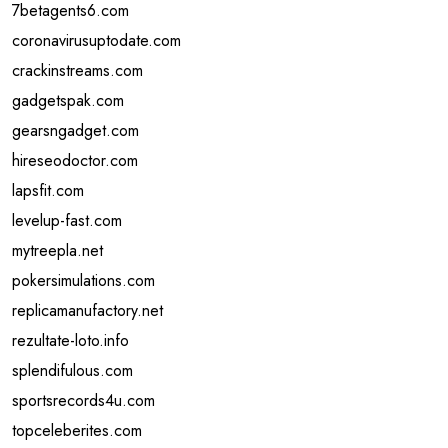
7betagents6.com
coronavirusuptodate.com
crackinstreams.com
gadgetspak.com
gearsngadget.com
hireseodoctor.com
lapsfit.com
levelup-fast.com
mytreepla.net
pokersimulations.com
replicamanufactory.net
rezultate-loto.info
splendifulous.com
sportsrecords4u.com
topceleberites.com