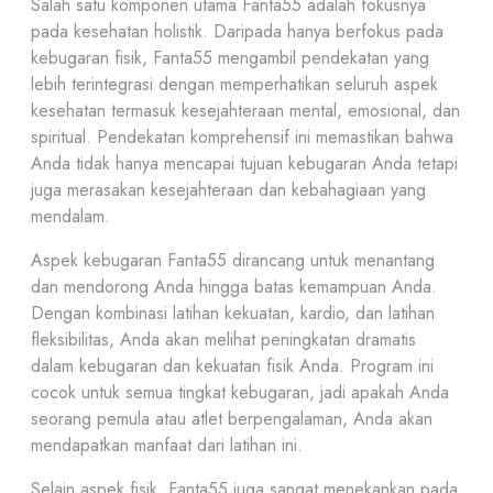
Salah satu komponen utama Fanta55 adalah fokusnya
pada kesehatan holistik. Daripada hanya berfokus pada
kebugaran fisik, Fanta55 mengambil pendekatan yang
lebih terintegrasi dengan memperhatikan seluruh aspek
kesehatan termasuk kesejahteraan mental, emosional, dan
spiritual. Pendekatan komprehensif ini memastikan bahwa
Anda tidak hanya mencapai tujuan kebugaran Anda tetapi
juga merasakan kesejahteraan dan kebahagiaan yang
mendalam.
Aspek kebugaran Fanta55 dirancang untuk menantang
dan mendorong Anda hingga batas kemampuan Anda.
Dengan kombinasi latihan kekuatan, kardio, dan latihan
fleksibilitas, Anda akan melihat peningkatan dramatis
dalam kebugaran dan kekuatan fisik Anda. Program ini
cocok untuk semua tingkat kebugaran, jadi apakah Anda
seorang pemula atau atlet berpengalaman, Anda akan
mendapatkan manfaat dari latihan ini.
Selain aspek fisik, Fanta55 juga sangat menekankan pada