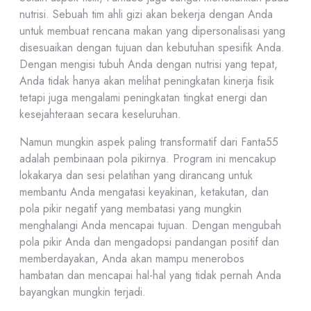
nutrisi. Sebuah tim ahli gizi akan bekerja dengan Anda
untuk membuat rencana makan yang dipersonalisasi yang
disesuaikan dengan tujuan dan kebutuhan spesifik Anda.
Dengan mengisi tubuh Anda dengan nutrisi yang tepat,
Anda tidak hanya akan melihat peningkatan kinerja fisik
tetapi juga mengalami peningkatan tingkat energi dan
kesejahteraan secara keseluruhan.
Namun mungkin aspek paling transformatif dari Fanta55
adalah pembinaan pola pikirnya. Program ini mencakup
lokakarya dan sesi pelatihan yang dirancang untuk
membantu Anda mengatasi keyakinan, ketakutan, dan
pola pikir negatif yang membatasi yang mungkin
menghalangi Anda mencapai tujuan. Dengan mengubah
pola pikir Anda dan mengadopsi pandangan positif dan
memberdayakan, Anda akan mampu menerobos
hambatan dan mencapai hal-hal yang tidak pernah Anda
bayangkan mungkin terjadi.