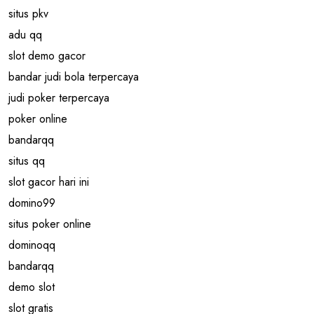
situs pkv
adu qq
slot demo gacor
bandar judi bola terpercaya
judi poker terpercaya
poker online
bandarqq
situs qq
slot gacor hari ini
domino99
situs poker online
dominoqq
bandarqq
demo slot
slot gratis