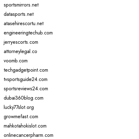
sportsmirrors.net
datasports.net
atasehirescortu.net
engineeringtechub.com
jerryescorts.com
attorneylegal.co
voomb.com
techgadgetpoint.com
tvsportsguide24.com
sportsreviews24.com
dubai360blog.com
lucky77slot.org
growmefast.com
mahkotahokislot.com
onlinecancerpharm.com