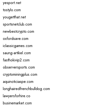
yesport.net
tostylo.com
yougetthat.net
sportsnetclub.com
newbestcrypto.com
oxfordsave.com
iclassicgames.com
saung-artikel.com
fasthokivip2.com
observersports.com
cryptominingplus.com
aquinoticiaspe.com
longhairedfrenchbulldog.com
lawyersforhire.co
businemarket.com