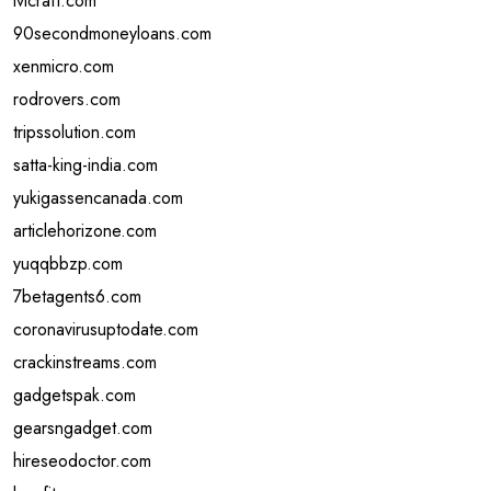
lvlcraft.com
90secondmoneyloans.com
xenmicro.com
rodrovers.com
tripssolution.com
satta-king-india.com
yukigassencanada.com
articlehorizone.com
yuqqbbzp.com
7betagents6.com
coronavirusuptodate.com
crackinstreams.com
gadgetspak.com
gearsngadget.com
hireseodoctor.com