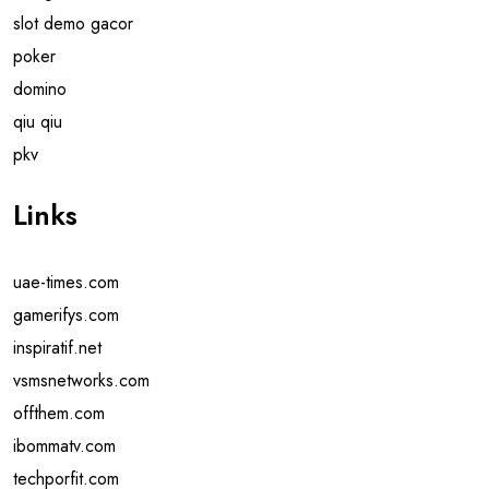
slot demo gacor
poker
domino
qiu qiu
pkv
Links
uae-times.com
gamerifys.com
inspiratif.net
vsmsnetworks.com
offthem.com
ibommatv.com
techporfit.com