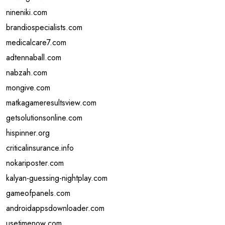
nineniki.com
brandiospecialists.com
medicalcare7.com
adtennaball.com
nabzah.com
mongive.com
matkagameresultsview.com
getsolutionsonline.com
hispinner.org
criticalinsurance.info
nokariposter.com
kalyan-guessing-nightplay.com
gameofpanels.com
androidappsdownloader.com
usetimenow.com