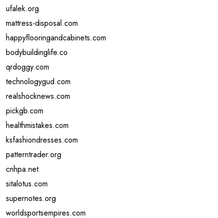
ufalek.org
mattress-disposal.com
happyflooringandcabinets.com
bodybuildinglife.co
qrdoggy.com
technologygud.com
realshocknews.com
pickgb.com
healthmistakes.com
ksfashiondresses.com
patterntrader.org
cnhpa.net
sitalotus.com
supernotes.org
worldsportsempires.com