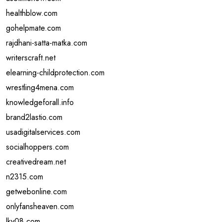
healthblow.com
gohelpmate.com
rajdhani-satta-matka.com
writerscraft.net
elearning-childprotection.com
wrestling4mena.com
knowledgeforall.info
brand2lastio.com
usadigitalservices.com
socialhoppers.com
creativedream.net
n2315.com
getwebonline.com
onlyfansheaven.com
lky08.com