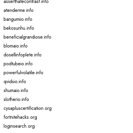
asserthatecontrast.info
atenderme.info
bangumiio.info
bekosunhu.info
beneficialgrandiose.info
blomaio.info
dosellinfoplete.info
podtubeio.info
powerfulvolatile.info
qvidsio.info
shumaio.info
slotherio.info
cysapluscertification.org
fortnitehacks.org
loginsearch.org