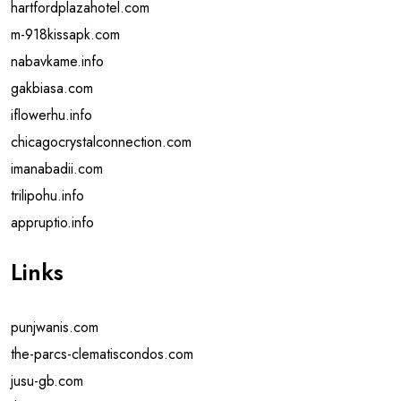
hartfordplazahotel.com
m-918kissapk.com
nabavkame.info
gakbiasa.com
iflowerhu.info
chicagocrystalconnection.com
imanabadii.com
trilipohu.info
appruptio.info
Links
punjwanis.com
the-parcs-clematiscondos.com
jusu-gb.com