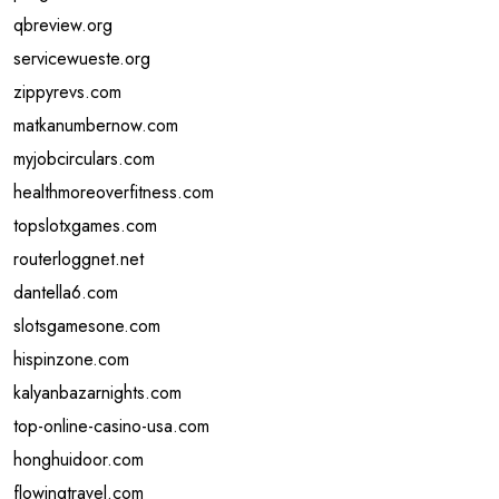
qbreview.org
servicewueste.org
zippyrevs.com
matkanumbernow.com
myjobcirculars.com
healthmoreoverfitness.com
topslotxgames.com
routerloggnet.net
dantella6.com
slotsgamesone.com
hispinzone.com
kalyanbazarnights.com
top-online-casino-usa.com
honghuidoor.com
flowingtravel.com