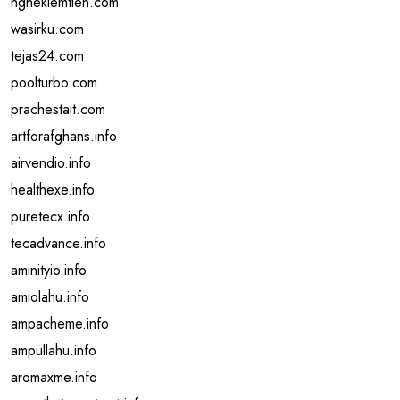
nghekiemtien.com
wasirku.com
tejas24.com
poolturbo.com
prachestait.com
artforafghans.info
airvendio.info
healthexe.info
puretecx.info
tecadvance.info
aminityio.info
amiolahu.info
ampacheme.info
ampullahu.info
aromaxme.info