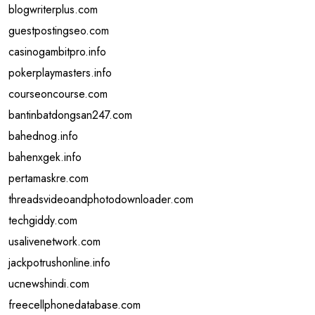
blogwriterplus.com
guestpostingseo.com
casinogambitpro.info
pokerplaymasters.info
courseoncourse.com
bantinbatdongsan247.com
bahednog.info
bahenxgek.info
pertamaskre.com
threadsvideoandphotodownloader.com
techgiddy.com
usalivenetwork.com
jackpotrushonline.info
ucnewshindi.com
freecellphonedatabase.com