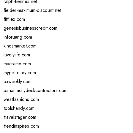
ralph-fiennes.net
fielder-maximum-discount.net
fitfllex.com
genesisbusinesscredit.com
inforuang.com
kindsmarket.com
luvelylife.com
macramb.com
mypet-diary.com
oxweekly.com
panamacitydeckcontractors.com
westfashions.com
toolshandy.com
travelstager.com
trendinspires.com