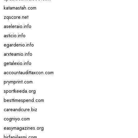
katamastah.com
zqscore.net
aseleraio.info
asticio.info
egardenio.info
arxteamio.info
getalexio.info
accountaudittaxcon.com
prymprint.com
sportkeeda.org
besttimespend.com
careandcure.biz
cogniyo.com
easymagazines.org
hirfanjilasmi.com