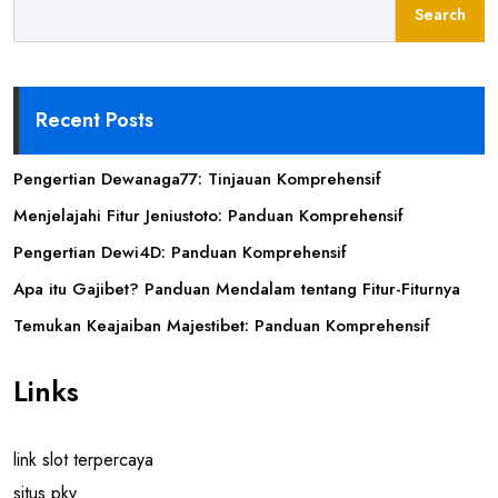
Search
Recent Posts
Pengertian Dewanaga77: Tinjauan Komprehensif
Menjelajahi Fitur Jeniustoto: Panduan Komprehensif
Pengertian Dewi4D: Panduan Komprehensif
Apa itu Gajibet? Panduan Mendalam tentang Fitur-Fiturnya
Temukan Keajaiban Majestibet: Panduan Komprehensif
Links
link slot terpercaya
situs pkv