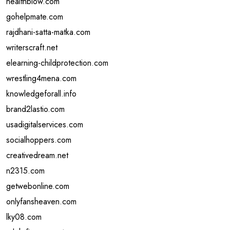
healthblow.com
gohelpmate.com
rajdhani-satta-matka.com
writerscraft.net
elearning-childprotection.com
wrestling4mena.com
knowledgeforall.info
brand2lastio.com
usadigitalservices.com
socialhoppers.com
creativedream.net
n2315.com
getwebonline.com
onlyfansheaven.com
lky08.com