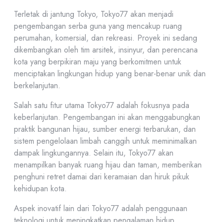
Terletak di jantung Tokyo, Tokyo77 akan menjadi
pengembangan serba guna yang mencakup ruang
perumahan, komersial, dan rekreasi. Proyek ini sedang
dikembangkan oleh tim arsitek, insinyur, dan perencana
kota yang berpikiran maju yang berkomitmen untuk
menciptakan lingkungan hidup yang benar-benar unik dan
berkelanjutan.
Salah satu fitur utama Tokyo77 adalah fokusnya pada
keberlanjutan. Pengembangan ini akan menggabungkan
praktik bangunan hijau, sumber energi terbarukan, dan
sistem pengelolaan limbah canggih untuk meminimalkan
dampak lingkungannya. Selain itu, Tokyo77 akan
menampilkan banyak ruang hijau dan taman, memberikan
penghuni retret damai dari keramaian dan hiruk pikuk
kehidupan kota.
Aspek inovatif lain dari Tokyo77 adalah penggunaan
teknologi untuk meningkatkan pengalaman hidup.