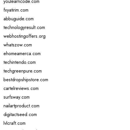
youlearncode.com
fxyatirim.com
abbuguide.com
technologyresult.com
webhostingoffers.org
whatszow.com
ehomeamerca.com
techintendo.com
techgreenpure.com
bestdropshipstore.com
cartelreviews.com
surfsway.com
nailartproduct.com
digitactseed.com
lvlcraft.com