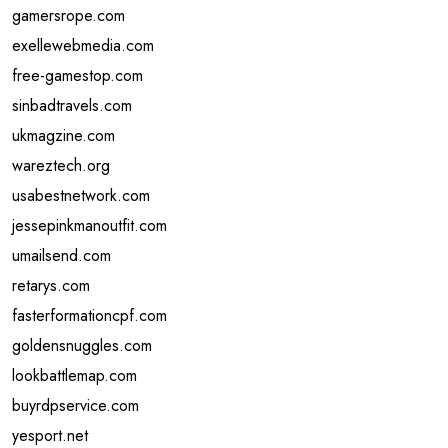
gamersrope.com
exellewebmedia.com
free-gamestop.com
sinbadtravels.com
ukmagzine.com
wareztech.org
usabestnetwork.com
jessepinkmanoutfit.com
umailsend.com
retarys.com
fasterformationcpf.com
goldensnuggles.com
lookbattlemap.com
buyrdpservice.com
yesport.net