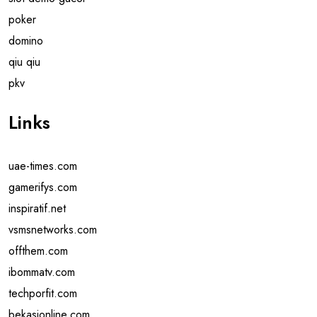
poker
domino
qiu qiu
pkv
Links
uae-times.com
gamerifys.com
inspiratif.net
vsmsnetworks.com
offthem.com
ibommatv.com
techporfit.com
bekasionline.com