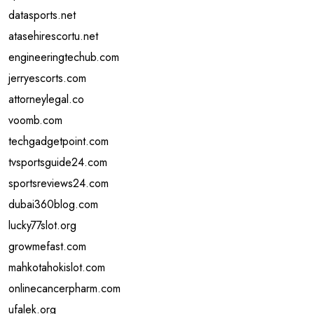
datasports.net
atasehirescortu.net
engineeringtechub.com
jerryescorts.com
attorneylegal.co
voomb.com
techgadgetpoint.com
tvsportsguide24.com
sportsreviews24.com
dubai360blog.com
lucky77slot.org
growmefast.com
mahkotahokislot.com
onlinecancerpharm.com
ufalek.org