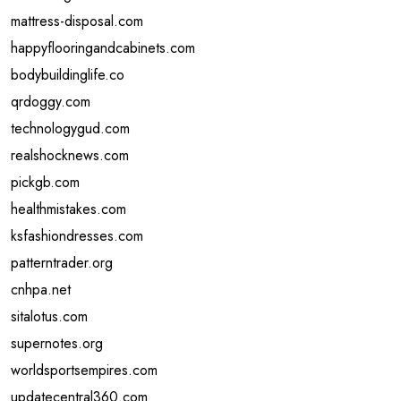
mattress-disposal.com
happyflooringandcabinets.com
bodybuildinglife.co
qrdoggy.com
technologygud.com
realshocknews.com
pickgb.com
healthmistakes.com
ksfashiondresses.com
patterntrader.org
cnhpa.net
sitalotus.com
supernotes.org
worldsportsempires.com
updatecentral360.com