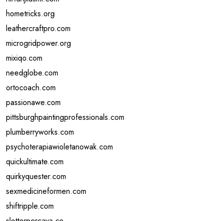
hometricks.org
leathercraftpro.com
microgridpower.org
mixiqo.com
needglobe.com
ortocoach.com
passionawe.com
pittsburghpaintingprofessionals.com
plumberryworks.com
psychoterapiawioletanowak.com
quickultimate.com
quirkyquester.com
sexmedicineformen.com
shiftripple.com
slotterpercaya.co