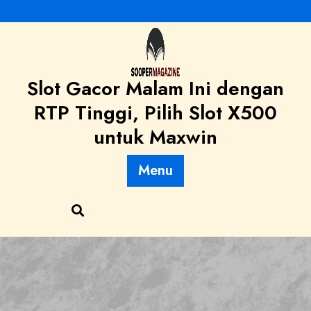
Skip
to
content
Slot Gacor Malam Ini dengan
RTP Tinggi, Pilih Slot X500
untuk Maxwin
Menu