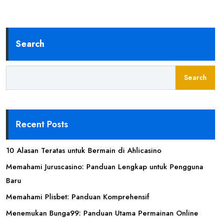
Search
Search
Recent Posts
10 Alasan Teratas untuk Bermain di Ahlicasino
Memahami Juruscasino: Panduan Lengkap untuk Pengguna
Baru
Memahami Plisbet: Panduan Komprehensif
Menemukan Bunga99: Panduan Utama Permainan Online