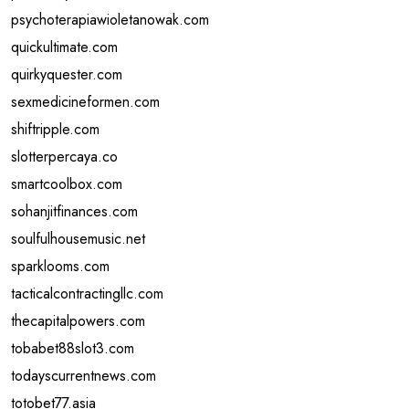
psychoterapiawioletanowak.com
quickultimate.com
quirkyquester.com
sexmedicineformen.com
shiftripple.com
slotterpercaya.co
smartcoolbox.com
sohanjitfinances.com
soulfulhousemusic.net
sparklooms.com
tacticalcontractingllc.com
thecapitalpowers.com
tobabet88slot3.com
todayscurrentnews.com
totobet77.asia