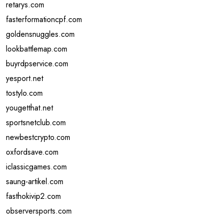
retarys.com
fasterformationcpf.com
goldensnuggles.com
lookbattlemap.com
buyrdpservice.com
yesport.net
tostylo.com
yougetthat.net
sportsnetclub.com
newbestcrypto.com
oxfordsave.com
iclassicgames.com
saung-artikel.com
fasthokivip2.com
observersports.com