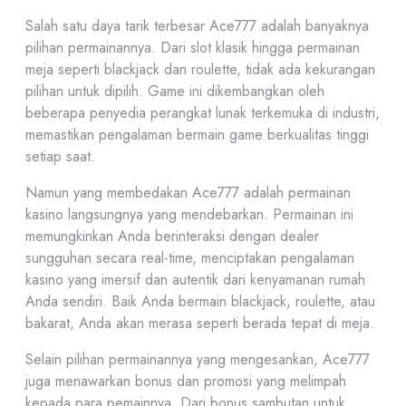
Salah satu daya tarik terbesar Ace777 adalah banyaknya
pilihan permainannya. Dari slot klasik hingga permainan
meja seperti blackjack dan roulette, tidak ada kekurangan
pilihan untuk dipilih. Game ini dikembangkan oleh
beberapa penyedia perangkat lunak terkemuka di industri,
memastikan pengalaman bermain game berkualitas tinggi
setiap saat.
Namun yang membedakan Ace777 adalah permainan
kasino langsungnya yang mendebarkan. Permainan ini
memungkinkan Anda berinteraksi dengan dealer
sungguhan secara real-time, menciptakan pengalaman
kasino yang imersif dan autentik dari kenyamanan rumah
Anda sendiri. Baik Anda bermain blackjack, roulette, atau
bakarat, Anda akan merasa seperti berada tepat di meja.
Selain pilihan permainannya yang mengesankan, Ace777
juga menawarkan bonus dan promosi yang melimpah
kepada para pemainnya. Dari bonus sambutan untuk