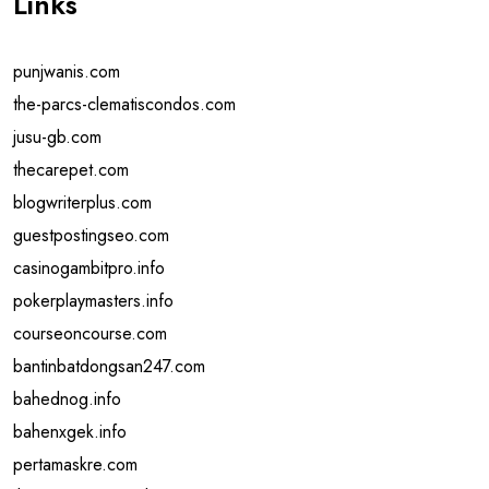
Links
punjwanis.com
the-parcs-clematiscondos.com
jusu-gb.com
thecarepet.com
blogwriterplus.com
guestpostingseo.com
casinogambitpro.info
pokerplaymasters.info
courseoncourse.com
bantinbatdongsan247.com
bahednog.info
bahenxgek.info
pertamaskre.com