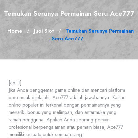
Temukan Serunya Permainan Seru Ace777
Home
Judi Slot
Temukan Serunya Permainan
/
/
Seru Ace777
[ad_1]
Jika Anda penggemar game online dan mencari platform
baru untuk dijelajahi, Ace777 adalah jawabannya. Kasino
online populer ini terkenal dengan permainannya yang
menarik, bonus yang melimpah, dan antarmuka yang
ramah pengguna. Apakah Anda seorang pemain
profesional berpengalaman atau pemain biasa, Ace777
memiliki sesuatu untuk semua orang.