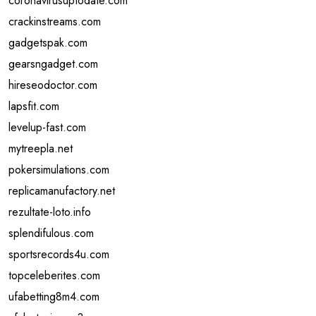
coronavirusuptodate.com
crackinstreams.com
gadgetspak.com
gearsngadget.com
hireseodoctor.com
lapsfit.com
levelup-fast.com
mytreepla.net
pokersimulations.com
replicamanufactory.net
rezultate-loto.info
splendifulous.com
sportsrecords4u.com
topceleberites.com
ufabetting8m4.com