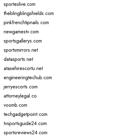
sporteslive.com
theblingblingshields.com
pinkfrenchtipnails.com
newgamestv.com
sportsgallerys.com
sportsmirrors.net
datasports.net
atasehirescortu.net
engineeringtechub.com
jerryescorts.com
attorneylegal.co
voomb.com
techgadgetpoint.com
tvsportsguide24.com
sportsreviews24.com