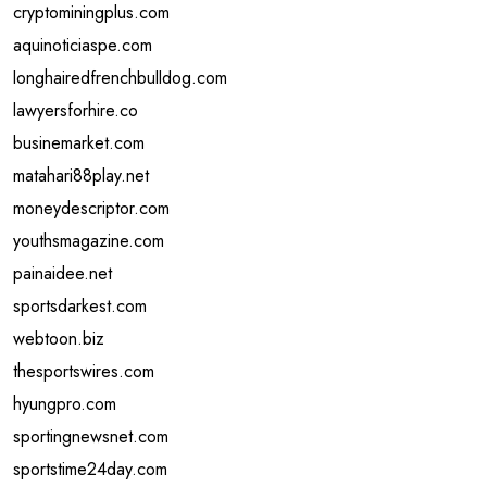
cryptominingplus.com
aquinoticiaspe.com
longhairedfrenchbulldog.com
lawyersforhire.co
businemarket.com
matahari88play.net
moneydescriptor.com
youthsmagazine.com
painaidee.net
sportsdarkest.com
webtoon.biz
thesportswires.com
hyungpro.com
sportingnewsnet.com
sportstime24day.com