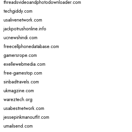
threadsvideoandphotodownloader.com
techgiddy.com
usalivenetwork.com
jackpotrushonline.info
ucnewshindi.com
freecellphonedatabase.com
gamersrope.com
exellewebmedia.com
free-gamestop.com
sinbadtravels.com
ukmagzine.com
wareztech.org
usabestnetwork.com
jessepinkmanoutfit.com
umailsend.com