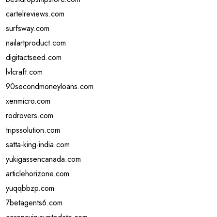
cartelreviews.com
surfsway.com
nailartproduct.com
digitactseed.com
lvlcraft.com
90secondmoneyloans.com
xenmicro.com
rodrovers.com
tripssolution.com
satta-king-india.com
yukigassencanada.com
articlehorizone.com
yuqqbbzp.com
7betagents6.com