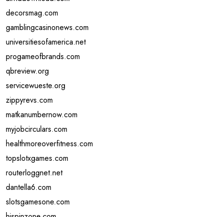
decorsmag.com
gamblingcasinonews.com
universitiesofamerica.net
progameofbrands.com
qbreview.org
servicewueste.org
zippyrevs.com
matkanumbernow.com
myjobcirculars.com
healthmoreoverfitness.com
topslotxgames.com
routerloggnet.net
dantella6.com
slotsgamesone.com
hispinzone.com