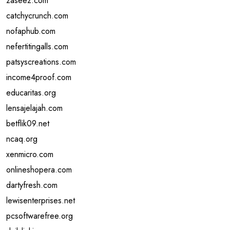
zaseez.com
catchycrunch.com
nofaphub.com
nefertitingalls.com
patsyscreations.com
income4proof.com
educaritas.org
lensajelajah.com
betflik09.net
ncaq.org
xenmicro.com
onlineshopera.com
dartyfresh.com
lewisenterprises.net
pcsoftwarefree.org