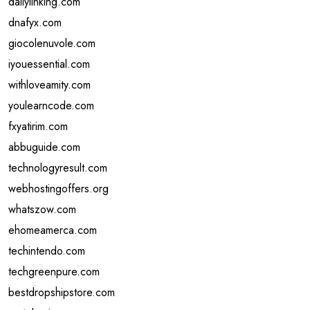
dailylinking.com
dnafyx.com
giocolenuvole.com
iyouessential.com
withloveamity.com
youlearncode.com
fxyatirim.com
abbuguide.com
technologyresult.com
webhostingoffers.org
whatszow.com
ehomeamerca.com
techintendo.com
techgreenpure.com
bestdropshipstore.com