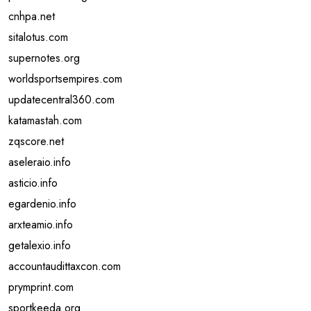
cnhpa.net
sitalotus.com
supernotes.org
worldsportsempires.com
updatecentral360.com
katamastah.com
zqscore.net
aseleraio.info
asticio.info
egardenio.info
arxteamio.info
getalexio.info
accountaudittaxcon.com
prymprint.com
sportkeeda.org