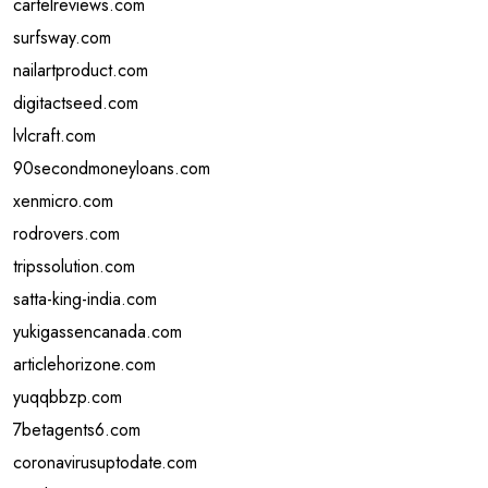
cartelreviews.com
surfsway.com
nailartproduct.com
digitactseed.com
lvlcraft.com
90secondmoneyloans.com
xenmicro.com
rodrovers.com
tripssolution.com
satta-king-india.com
yukigassencanada.com
articlehorizone.com
yuqqbbzp.com
7betagents6.com
coronavirusuptodate.com