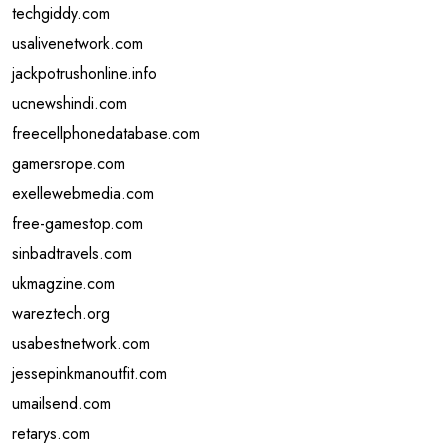
techgiddy.com
usalivenetwork.com
jackpotrushonline.info
ucnewshindi.com
freecellphonedatabase.com
gamersrope.com
exellewebmedia.com
free-gamestop.com
sinbadtravels.com
ukmagzine.com
wareztech.org
usabestnetwork.com
jessepinkmanoutfit.com
umailsend.com
retarys.com