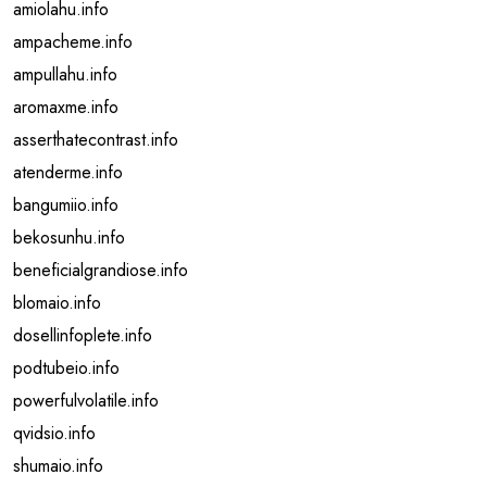
amiolahu.info
ampacheme.info
ampullahu.info
aromaxme.info
asserthatecontrast.info
atenderme.info
bangumiio.info
bekosunhu.info
beneficialgrandiose.info
blomaio.info
dosellinfoplete.info
podtubeio.info
powerfulvolatile.info
qvidsio.info
shumaio.info