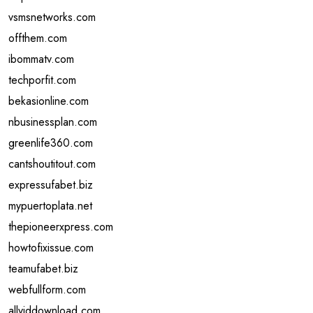
vsmsnetworks.com
offthem.com
ibommatv.com
techporfit.com
bekasionline.com
nbusinessplan.com
greenlife360.com
cantshoutitout.com
expressufabet.biz
mypuertoplata.net
thepioneerxpress.com
howtofixissue.com
teamufabet.biz
webfullform.com
allviddownload.com