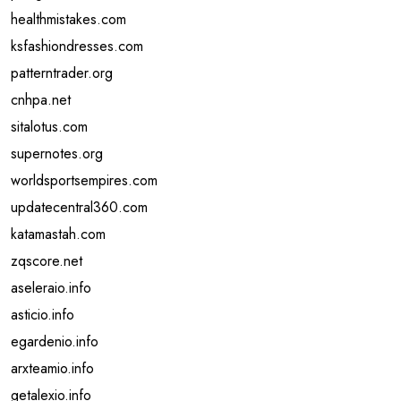
healthmistakes.com
ksfashiondresses.com
patterntrader.org
cnhpa.net
sitalotus.com
supernotes.org
worldsportsempires.com
updatecentral360.com
katamastah.com
zqscore.net
aseleraio.info
asticio.info
egardenio.info
arxteamio.info
getalexio.info