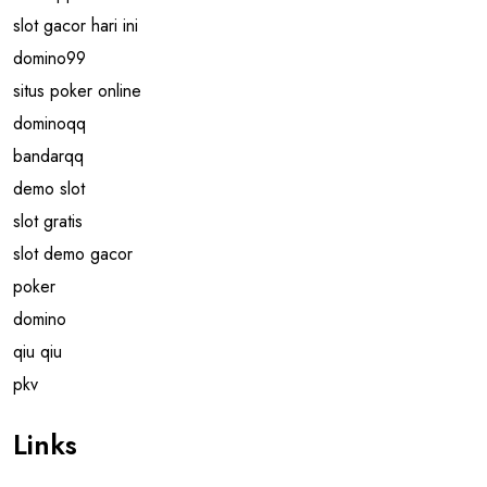
slot gacor hari ini
domino99
situs poker online
dominoqq
bandarqq
demo slot
slot gratis
slot demo gacor
poker
domino
qiu qiu
pkv
Links