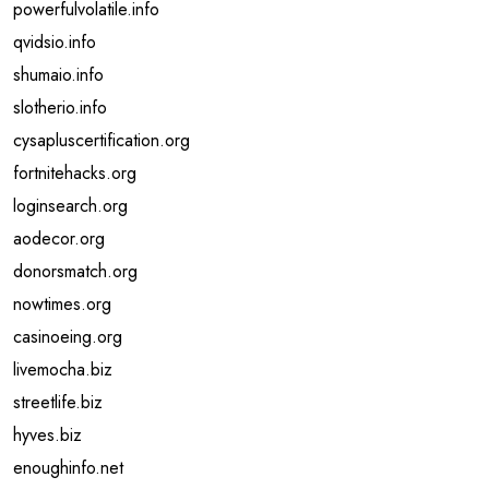
powerfulvolatile.info
qvidsio.info
shumaio.info
slotherio.info
cysapluscertification.org
fortnitehacks.org
loginsearch.org
aodecor.org
donorsmatch.org
nowtimes.org
casinoeing.org
livemocha.biz
streetlife.biz
hyves.biz
enoughinfo.net