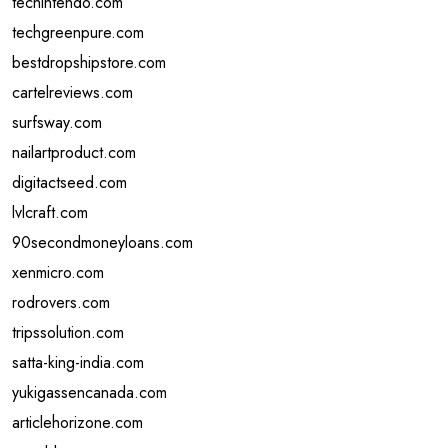
techintendo.com
techgreenpure.com
bestdropshipstore.com
cartelreviews.com
surfsway.com
nailartproduct.com
digitactseed.com
lvlcraft.com
90secondmoneyloans.com
xenmicro.com
rodrovers.com
tripssolution.com
satta-king-india.com
yukigassencanada.com
articlehorizone.com