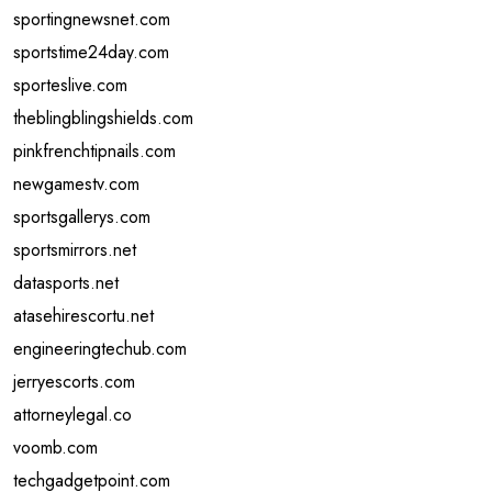
sportingnewsnet.com
sportstime24day.com
sporteslive.com
theblingblingshields.com
pinkfrenchtipnails.com
newgamestv.com
sportsgallerys.com
sportsmirrors.net
datasports.net
atasehirescortu.net
engineeringtechub.com
jerryescorts.com
attorneylegal.co
voomb.com
techgadgetpoint.com