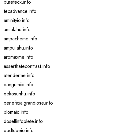
puretecx.info
tecadvance.info
aminityio.info
amiolahu.info
ampacheme.info
ampullahu.info
aromaxme.info
asserthatecontrast.info
atenderme.info
bangumiio.info
bekosunhu.info
beneficialgrandiose.info
blomaio.info
dosellinfoplete.info
podtubeio.info