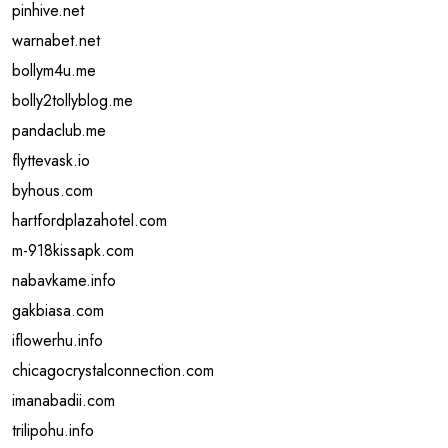
pinhive.net
warnabet.net
bollym4u.me
bolly2tollyblog.me
pandaclub.me
flyttevask.io
byhous.com
hartfordplazahotel.com
m-918kissapk.com
nabavkame.info
gakbiasa.com
iflowerhu.info
chicagocrystalconnection.com
imanabadii.com
trilipohu.info