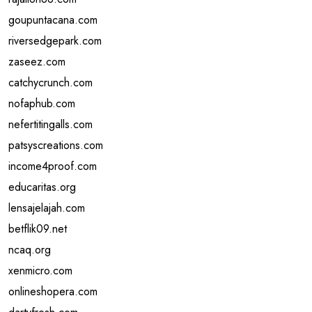
goupuntacana.com
riversedgepark.com
zaseez.com
catchycrunch.com
nofaphub.com
nefertitingalls.com
patsyscreations.com
income4proof.com
educaritas.org
lensajelajah.com
betflik09.net
ncaq.org
xenmicro.com
onlineshopera.com