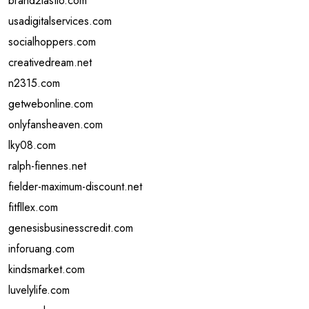
brand2lastio.com
usadigitalservices.com
socialhoppers.com
creativedream.net
n2315.com
getwebonline.com
onlyfansheaven.com
lky08.com
ralph-fiennes.net
fielder-maximum-discount.net
fitfllex.com
genesisbusinesscredit.com
inforuang.com
kindsmarket.com
luvelylife.com