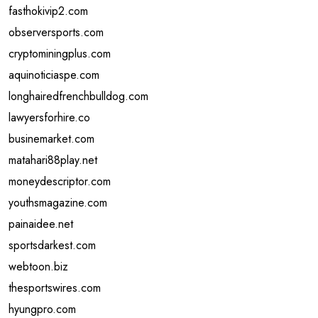
fasthokivip2.com
observersports.com
cryptominingplus.com
aquinoticiaspe.com
longhairedfrenchbulldog.com
lawyersforhire.co
businemarket.com
matahari88play.net
moneydescriptor.com
youthsmagazine.com
painaidee.net
sportsdarkest.com
webtoon.biz
thesportswires.com
hyungpro.com