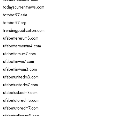
todayscurrentnews.com
totobet77.asia
totobet77.org
trendingpublication.com
ufabettererum3.com
ufabettermentm4.com
ufabettersum7.com
ufabettinwm7.com
ufabettinwum3.com
ufabetunitedm3.com
ufabetunitedm7.com
ufabetuskedm7.com
ufabetutoredm3.com
ufabetutoredm7.com
ufabetvalleyum3.com