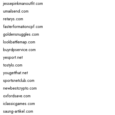
jessepinkmanoutfit.com
umailsend.com
retarys.com
fasterformationcpf.com
goldensnuggles.com
lookbattlemap.com
buyrdpservice.com
yesport.net
tostylo.com
yougetthat.net
sportsnetclub.com
newbestcrypto.com
oxfordsave.com
iclassicgames.com
saung-artikel.com