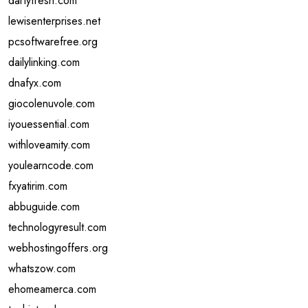
dartyfresh.com
lewisenterprises.net
pcsoftwarefree.org
dailylinking.com
dnafyx.com
giocolenuvole.com
iyouessential.com
withloveamity.com
youlearncode.com
fxyatirim.com
abbuguide.com
technologyresult.com
webhostingoffers.org
whatszow.com
ehomeamerca.com