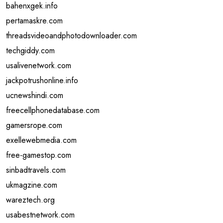
bahenxgek.info
pertamaskre.com
threadsvideoandphotodownloader.com
techgiddy.com
usalivenetwork.com
jackpotrushonline.info
ucnewshindi.com
freecellphonedatabase.com
gamersrope.com
exellewebmedia.com
free-gamestop.com
sinbadtravels.com
ukmagzine.com
wareztech.org
usabestnetwork.com