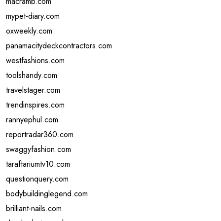
macramb.com
mypet-diary.com
oxweekly.com
panamacitydeckcontractors.com
westfashions.com
toolshandy.com
travelstager.com
trendinspires.com
rannyephul.com
reportradar360.com
swaggyfashion.com
taraftariumtv10.com
questionquery.com
bodybuildinglegend.com
brilliant-nails.com