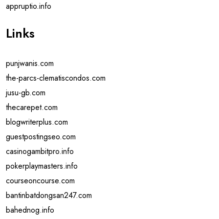
appruptio.info
Links
punjwanis.com
the-parcs-clematiscondos.com
jusu-gb.com
thecarepet.com
blogwriterplus.com
guestpostingseo.com
casinogambitpro.info
pokerplaymasters.info
courseoncourse.com
bantinbatdongsan247.com
bahednog.info