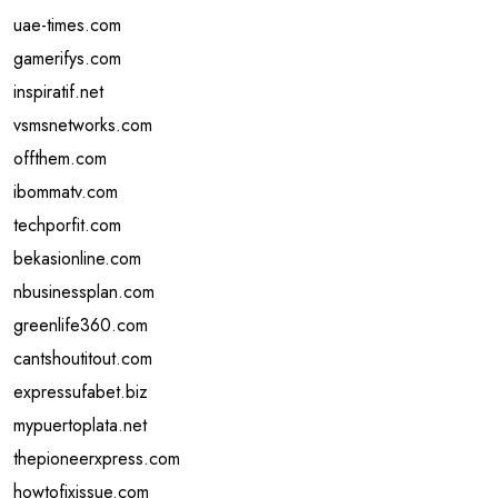
uae-times.com
gamerifys.com
inspiratif.net
vsmsnetworks.com
offthem.com
ibommatv.com
techporfit.com
bekasionline.com
nbusinessplan.com
greenlife360.com
cantshoutitout.com
expressufabet.biz
mypuertoplata.net
thepioneerxpress.com
howtofixissue.com