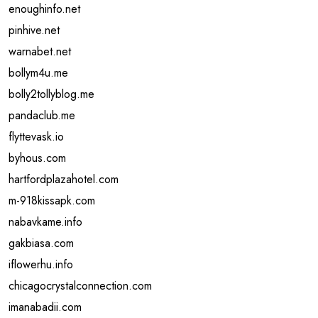
enoughinfo.net
pinhive.net
warnabet.net
bollym4u.me
bolly2tollyblog.me
pandaclub.me
flyttevask.io
byhous.com
hartfordplazahotel.com
m-918kissapk.com
nabavkame.info
gakbiasa.com
iflowerhu.info
chicagocrystalconnection.com
imanabadii.com