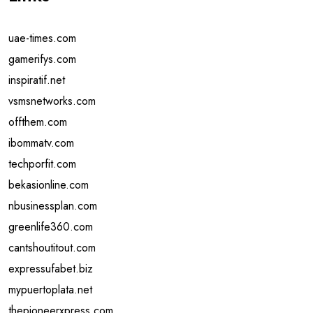
uae-times.com
gamerifys.com
inspiratif.net
vsmsnetworks.com
offthem.com
ibommatv.com
techporfit.com
bekasionline.com
nbusinessplan.com
greenlife360.com
cantshoutitout.com
expressufabet.biz
mypuertoplata.net
thepioneerxpress.com