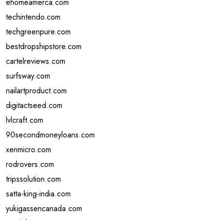
ehomeamerca.com
techintendo.com
techgreenpure.com
bestdropshipstore.com
cartelreviews.com
surfsway.com
nailartproduct.com
digitactseed.com
lvlcraft.com
90secondmoneyloans.com
xenmicro.com
rodrovers.com
tripssolution.com
satta-king-india.com
yukigassencanada.com