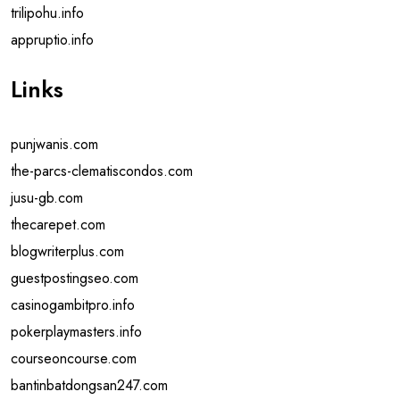
trilipohu.info
appruptio.info
Links
punjwanis.com
the-parcs-clematiscondos.com
jusu-gb.com
thecarepet.com
blogwriterplus.com
guestpostingseo.com
casinogambitpro.info
pokerplaymasters.info
courseoncourse.com
bantinbatdongsan247.com