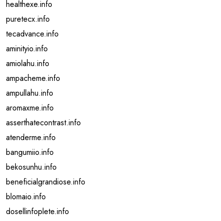
healthexe.info
puretecx.info
tecadvance.info
aminityio.info
amiolahu.info
ampacheme.info
ampullahu.info
aromaxme.info
asserthatecontrast.info
atenderme.info
bangumiio.info
bekosunhu.info
beneficialgrandiose.info
blomaio.info
dosellinfoplete.info