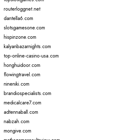
routerloggnet.net
dantella6.com
slotsgamesone.com
hispinzone.com
kalyanbazarnights.com
top-online-casino-usa.com
honghuidoor.com
flowingtravel.com
nineniki.com
brandiospecialists.com
medicalcare7.com
adtennaball.com
nabzah.com
mongive.com