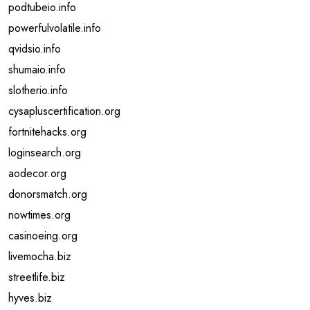
podtubeio.info
powerfulvolatile.info
qvidsio.info
shumaio.info
slotherio.info
cysapluscertification.org
fortnitehacks.org
loginsearch.org
aodecor.org
donorsmatch.org
nowtimes.org
casinoeing.org
livemocha.biz
streetlife.biz
hyves.biz