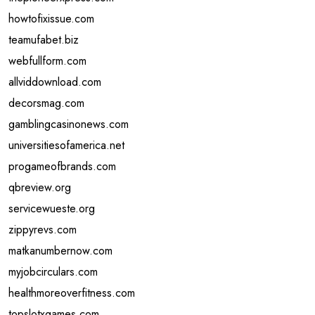
howtofixissue.com
teamufabet.biz
webfullform.com
allviddownload.com
decorsmag.com
gamblingcasinonews.com
universitiesofamerica.net
progameofbrands.com
qbreview.org
servicewueste.org
zippyrevs.com
matkanumbernow.com
myjobcirculars.com
healthmoreoverfitness.com
topslotxgames.com