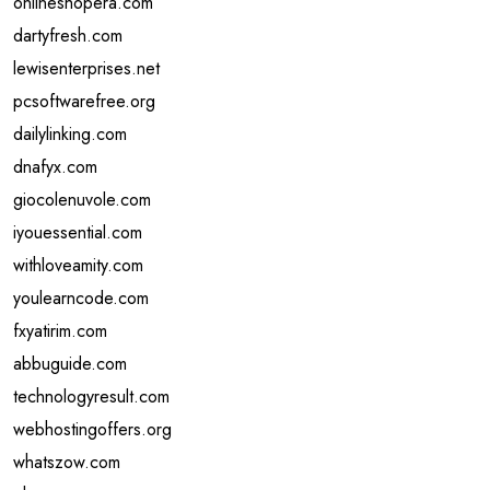
onlineshopera.com
dartyfresh.com
lewisenterprises.net
pcsoftwarefree.org
dailylinking.com
dnafyx.com
giocolenuvole.com
iyouessential.com
withloveamity.com
youlearncode.com
fxyatirim.com
abbuguide.com
technologyresult.com
webhostingoffers.org
whatszow.com