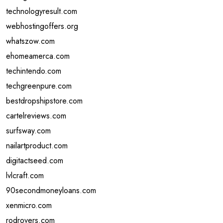
technologyresult.com
webhostingoffers.org
whatszow.com
ehomeamerca.com
techintendo.com
techgreenpure.com
bestdropshipstore.com
cartelreviews.com
surfsway.com
nailartproduct.com
digitactseed.com
lvlcraft.com
90secondmoneyloans.com
xenmicro.com
rodrovers.com