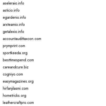
aseleraio.info
asticio.info
egardenio.info
arxteamio.info
getalexio.info
accountaudittaxcon.com
prymprint.com
sportkeeda.org
besttimespend.com
careandcure.biz
cogniyo.com
easymagazines.org
hirfanjilasmi.com
hometricks.org
leathercraftpro.com