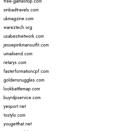
free-gamestop.com
sinbadtravels.com
ukmagzine.com
wareztech.org
usabestnetwork.com
jessepinkmanoutfit.com
umailsend.com
retarys.com
fasterformationcpf.com
goldensnuggles.com
lookbattlemap.com
buyrdpservice.com
yesport.net
tostylo.com
yougetthat.net