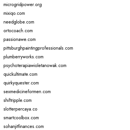
microgridpower.org
mixiqo.com
needglobe.com
ortocoach.com
passionawe.com
pittsburghpaintingprofessionals.com
plumberryworks.com
psychoterapiawioletanowak.com
quickultimate.com
quirkyquester.com
sexmedicineformen.com
shiftripple.com
slotterpercaya.co
smartcoolbox.com
sohanjitfinances.com