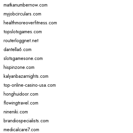
matkanumbernow.com
myjobcirculars.com
healthmoreoverfitness.com
topslotxgames.com
routerloggnet.net
dantella6.com
slotsgamesone.com
hispinzone.com
kalyanbazarnights.com
top-online-casino-usa.com
honghuidoor.com
flowingtravel.com
nineniki.com
brandiospecialists.com
medicalcare7.com