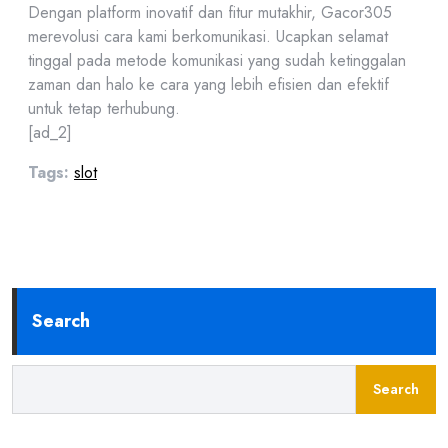
Dengan platform inovatif dan fitur mutakhir, Gacor305
merevolusi cara kami berkomunikasi. Ucapkan selamat
tinggal pada metode komunikasi yang sudah ketinggalan
zaman dan halo ke cara yang lebih efisien dan efektif
untuk tetap terhubung.
[ad_2]
Tags:
slot
Search
Search