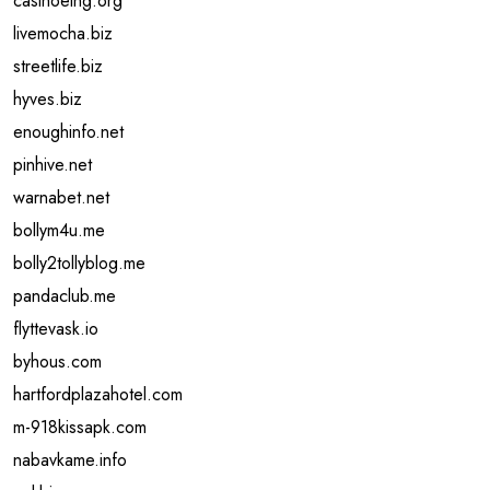
casinoeing.org
livemocha.biz
streetlife.biz
hyves.biz
enoughinfo.net
pinhive.net
warnabet.net
bollym4u.me
bolly2tollyblog.me
pandaclub.me
flyttevask.io
byhous.com
hartfordplazahotel.com
m-918kissapk.com
nabavkame.info