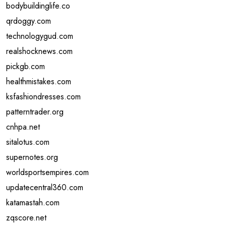
bodybuildinglife.co
qrdoggy.com
technologygud.com
realshocknews.com
pickgb.com
healthmistakes.com
ksfashiondresses.com
patterntrader.org
cnhpa.net
sitalotus.com
supernotes.org
worldsportsempires.com
updatecentral360.com
katamastah.com
zqscore.net