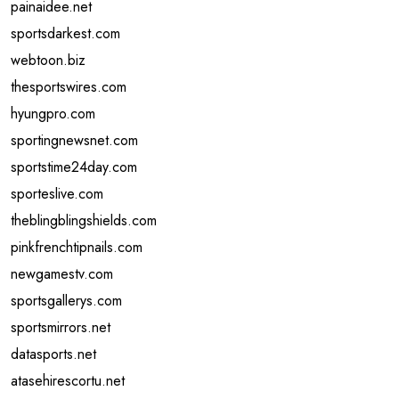
painaidee.net
sportsdarkest.com
webtoon.biz
thesportswires.com
hyungpro.com
sportingnewsnet.com
sportstime24day.com
sporteslive.com
theblingblingshields.com
pinkfrenchtipnails.com
newgamestv.com
sportsgallerys.com
sportsmirrors.net
datasports.net
atasehirescortu.net