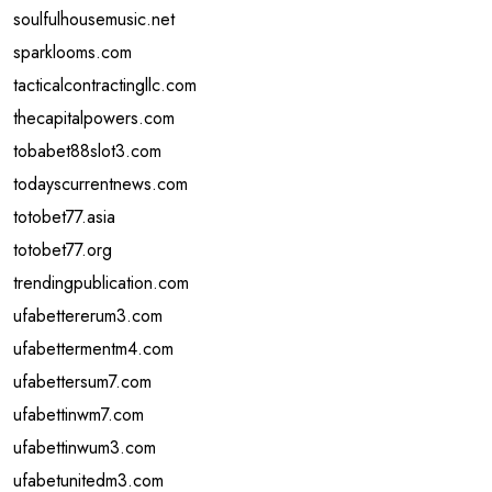
soulfulhousemusic.net
sparklooms.com
tacticalcontractingllc.com
thecapitalpowers.com
tobabet88slot3.com
todayscurrentnews.com
totobet77.asia
totobet77.org
trendingpublication.com
ufabettererum3.com
ufabettermentm4.com
ufabettersum7.com
ufabettinwm7.com
ufabettinwum3.com
ufabetunitedm3.com