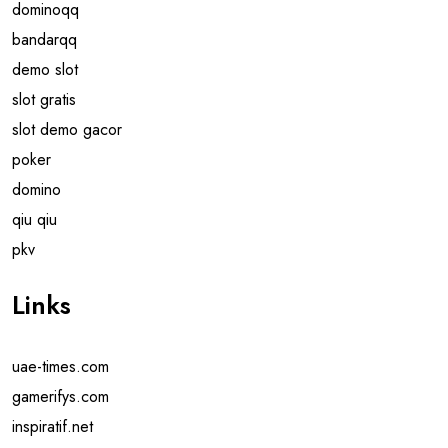
dominoqq
bandarqq
demo slot
slot gratis
slot demo gacor
poker
domino
qiu qiu
pkv
Links
uae-times.com
gamerifys.com
inspiratif.net