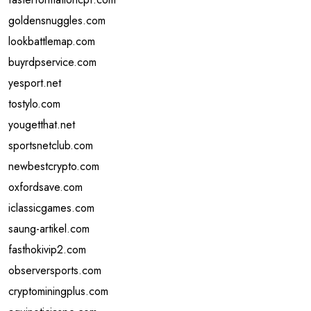
goldensnuggles.com
lookbattlemap.com
buyrdpservice.com
yesport.net
tostylo.com
yougetthat.net
sportsnetclub.com
newbestcrypto.com
oxfordsave.com
iclassicgames.com
saung-artikel.com
fasthokivip2.com
observersports.com
cryptominingplus.com