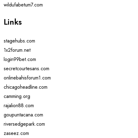
wildufabetum7.com
Links
stagehubs.com
1x2forum.net
login99bet.com
secretcourtesans.com
onlinebahisforum1.com
chicagoheadline.com
camming.org
rajalion88.com
goupuntacana.com
riversedgepark.com
zaseez.com