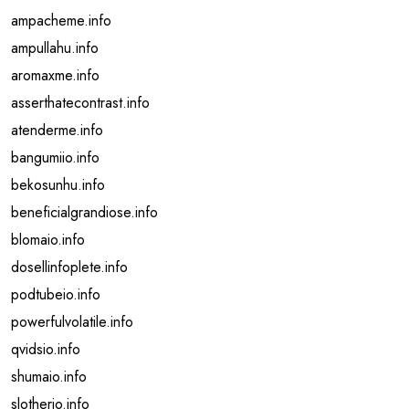
ampacheme.info
ampullahu.info
aromaxme.info
asserthatecontrast.info
atenderme.info
bangumiio.info
bekosunhu.info
beneficialgrandiose.info
blomaio.info
dosellinfoplete.info
podtubeio.info
powerfulvolatile.info
qvidsio.info
shumaio.info
slotherio.info