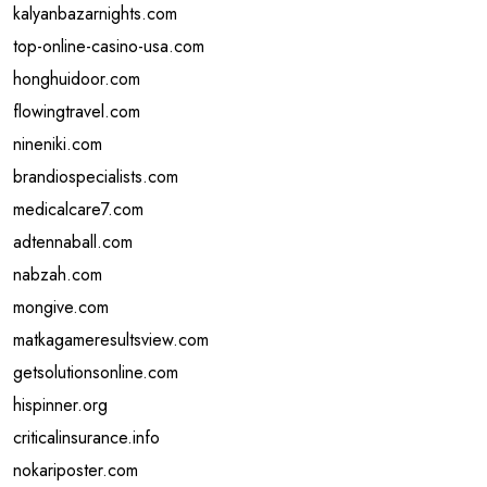
kalyanbazarnights.com
top-online-casino-usa.com
honghuidoor.com
flowingtravel.com
nineniki.com
brandiospecialists.com
medicalcare7.com
adtennaball.com
nabzah.com
mongive.com
matkagameresultsview.com
getsolutionsonline.com
hispinner.org
criticalinsurance.info
nokariposter.com