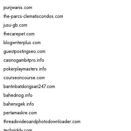
punjwanis.com
the-parcs-clematiscondos.com
jusu-gb.com
thecarepet.com
blogwriterplus.com
guestpostingseo.com
casinogambitpro.info
pokerplaymasters.info
courseoncourse.com
bantinbatdongsan247.com
bahednog.info
bahenxgek.info
pertamaskre.com
threadsvideoandphotodownloader.com
techgiddy.com