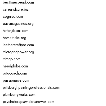
besttimespend.com
careandcure.biz
cogniyo.com
easymagazines.org
hirfanjilasmi.com
hometricks.org
leathercraftpro.com
microgridpower.org
mixiqo.com
needglobe.com
ortocoach.com
passionawe.com
pittsburghpaintingprofessionals.com
plumberryworks.com
psychoterapiawioletanowak.com