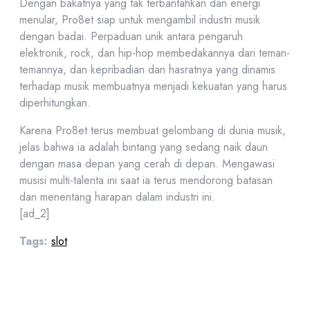
Dengan bakatnya yang tak terbantahkan dan energi
menular, Pro8et siap untuk mengambil industri musik
dengan badai. Perpaduan unik antara pengaruh
elektronik, rock, dan hip-hop membedakannya dari teman-
temannya, dan kepribadian dan hasratnya yang dinamis
terhadap musik membuatnya menjadi kekuatan yang harus
diperhitungkan.
Karena Pro8et terus membuat gelombang di dunia musik,
jelas bahwa ia adalah bintang yang sedang naik daun
dengan masa depan yang cerah di depan. Mengawasi
musisi multi-talenta ini saat ia terus mendorong batasan
dan menentang harapan dalam industri ini.
[ad_2]
Tags:
slot