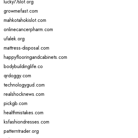
lucky77slot.org
growmefast.com
mahkotahokislot.com
onlinecancerpharm.com
ufalek.org
mattress-disposal.com
happyflooringandcabinets.com
bodybuildinglife.co
qrdoggy.com
technologygud.com
realshocknews.com
pickgb.com
healthmistakes.com
ksfashiondresses.com
patterntrader.org