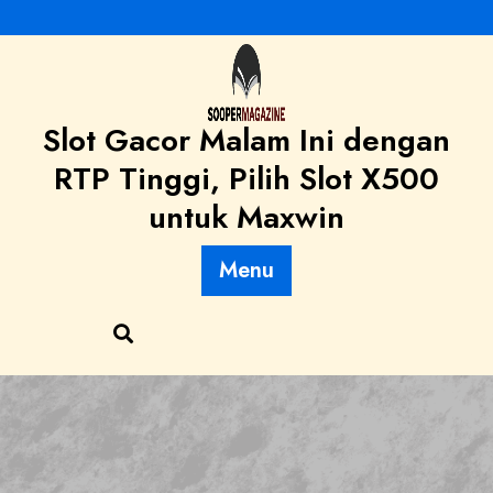
Skip
to
content
Slot Gacor Malam Ini dengan
RTP Tinggi, Pilih Slot X500
untuk Maxwin
Menu