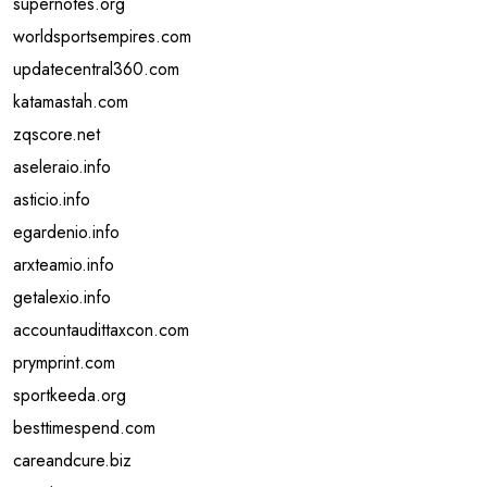
supernotes.org
worldsportsempires.com
updatecentral360.com
katamastah.com
zqscore.net
aseleraio.info
asticio.info
egardenio.info
arxteamio.info
getalexio.info
accountaudittaxcon.com
prymprint.com
sportkeeda.org
besttimespend.com
careandcure.biz