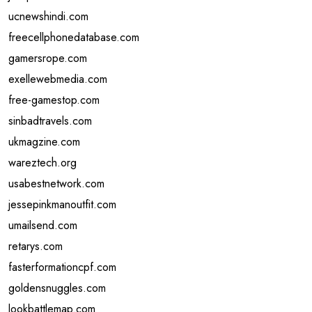
ucnewshindi.com
freecellphonedatabase.com
gamersrope.com
exellewebmedia.com
free-gamestop.com
sinbadtravels.com
ukmagzine.com
wareztech.org
usabestnetwork.com
jessepinkmanoutfit.com
umailsend.com
retarys.com
fasterformationcpf.com
goldensnuggles.com
lookbattlemap.com