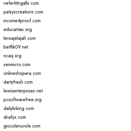
nefertitingalls.com
patsyscreations.com
income4proof.com
educaritas.org
lensajelajah.com
betflik09.net
ncaq.org
xenmicro.com
onlineshopera.com
dartyfresh.com
lewisenterprises.net
pcsoftwarefree.org
dailylinking.com
dnafyx.com
giocolenuvole.com