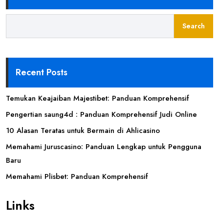
Search
Recent Posts
Temukan Keajaiban Majestibet: Panduan Komprehensif
Pengertian saung4d : Panduan Komprehensif Judi Online
10 Alasan Teratas untuk Bermain di Ahlicasino
Memahami Juruscasino: Panduan Lengkap untuk Pengguna
Baru
Memahami Plisbet: Panduan Komprehensif
Links