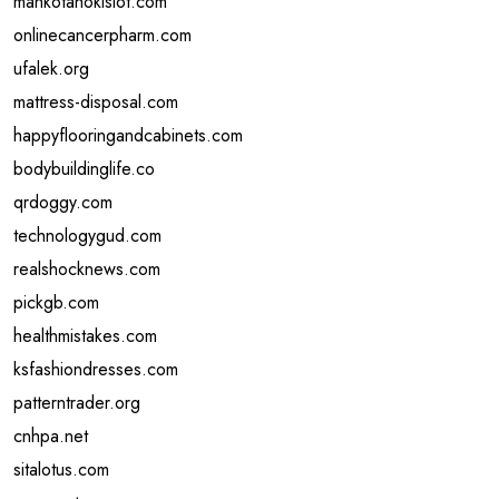
mahkotahokislot.com
onlinecancerpharm.com
ufalek.org
mattress-disposal.com
happyflooringandcabinets.com
bodybuildinglife.co
qrdoggy.com
technologygud.com
realshocknews.com
pickgb.com
healthmistakes.com
ksfashiondresses.com
patterntrader.org
cnhpa.net
sitalotus.com