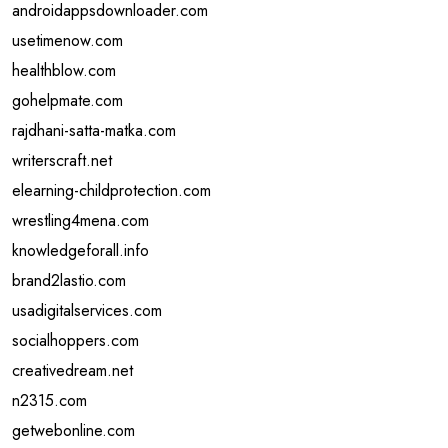
androidappsdownloader.com
usetimenow.com
healthblow.com
gohelpmate.com
rajdhani-satta-matka.com
writerscraft.net
elearning-childprotection.com
wrestling4mena.com
knowledgeforall.info
brand2lastio.com
usadigitalservices.com
socialhoppers.com
creativedream.net
n2315.com
getwebonline.com