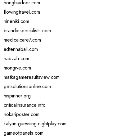
honghuidoor.com
flowingtravel.com
nineniki.com
brandiospecialists.com
medicalcare7.com
adtennaball.com
nabzah.com
mongive.com
matkagameresultsview.com
getsolutionsonline.com
hispinner.org
criticalinsurance.info
nokariposter.com
kalyan-guessing-nightplay.com
gameofpanels.com