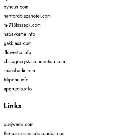
byhous.com
hartfordplazahotel.com
m-918kissapk.com
nabavkame.info
gakbiasa.com
iflowerhu.info
chicagocrystalconnection.com
imanabadii.com
trilipohu.info
appruptio.info
Links
punjwanis.com
the-parcs-clematiscondos.com