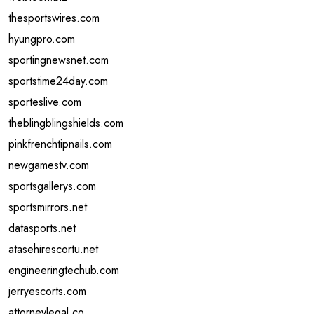
thesportswires.com
hyungpro.com
sportingnewsnet.com
sportstime24day.com
sporteslive.com
theblingblingshields.com
pinkfrenchtipnails.com
newgamestv.com
sportsgallerys.com
sportsmirrors.net
datasports.net
atasehirescortu.net
engineeringtechub.com
jerryescorts.com
attorneylegal.co