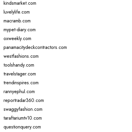
kindsmarket.com
luvelylife.com
macramb.com
mypet-diary.com
oxweekly.com
panamacitydeckcontractors.com
westfashions.com
toolshandy.com
travelstager.com
trendinspires.com
rannyephul.com
reportradar360.com
swaggyfashion.com
taraftariumtv10.com
questionquery.com