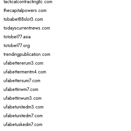
tacticalcontractingllc.com
thecapitalpowers.com
tobabet88slot3.com
todayscurrentnews.com
totobet77.asia
totobet77.org
trendingpublication.com
ufabettererum3.com
ufabettermentm4.com
ufabettersum7.com
ufabettinwm7.com
ufabettinwum3.com
ufabetunitedm3.com
ufabetunitedm7.com
ufabetuskedm7.com