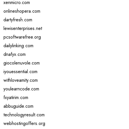
xenmicro.com
onlineshopera.com
dartyfresh.com
lewisenterprises.net
pcsoftwarefree.org
dailylinking.com
dnafyx.com
giocolenuvole.com
iyouessential.com
withloveamity.com
youlearncode.com
fxyatirim.com
abbuguide.com
technologyresult.com
webhostingoffers.org