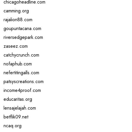
chicagoheadline.com
camming.org
rajalion88.com
goupuntacana.com
riversedgepark.com
zaseez.com
catchycrunch.com
nofaphub.com
nefertitingalls.com
patsyscreations.com
income4proof.com
educaritas.org
lensajelajah.com
betflik09.net
ncaq.org