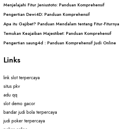
Menjelajahi Fitur Jeniustoto: Panduan Komprehensif
Pengertian Dewi4D: Panduan Komprehensif
Apa itu Gajibet? Panduan Mendalam tentang Fitur-Fiturnya
Temukan Keajaiban Majestibet: Panduan Komprehensif
Pengertian saung4d : Panduan Komprehensif Judi Online
Links
link slot terpercaya
situs pkv
adu qq
slot demo gacor
bandar judi bola terpercaya
judi poker terpercaya