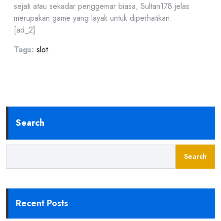
sejati atau sekadar penggemar biasa, Sultan178 jelas
merupakan game yang layak untuk diperhatikan.
[ad_2]
Tags:
slot
Search
Search
Recent Posts