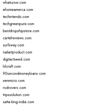
whatszow.com
ehomeamerca.com
techintendo.com
techgreenpure.com
bestdropshipstore.com
cartelreviews.com
surfsway.com
nailartproduct.com
digitactseed.com
lvlcraft.com
90secondmoneyloans.com
xenmicro.com
rodrovers.com
tripssolution.com
satta-king-india.com