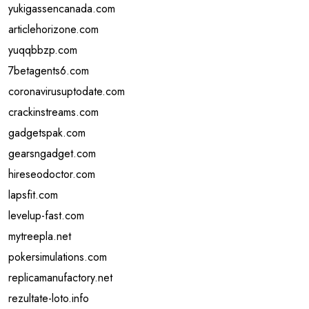
yukigassencanada.com
articlehorizone.com
yuqqbbzp.com
7betagents6.com
coronavirusuptodate.com
crackinstreams.com
gadgetspak.com
gearsngadget.com
hireseodoctor.com
lapsfit.com
levelup-fast.com
mytreepla.net
pokersimulations.com
replicamanufactory.net
rezultate-loto.info