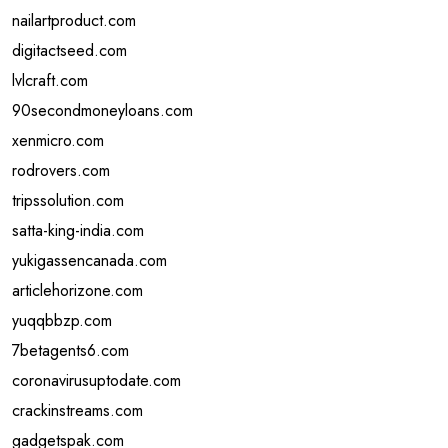
nailartproduct.com
digitactseed.com
lvlcraft.com
90secondmoneyloans.com
xenmicro.com
rodrovers.com
tripssolution.com
satta-king-india.com
yukigassencanada.com
articlehorizone.com
yuqqbbzp.com
7betagents6.com
coronavirusuptodate.com
crackinstreams.com
gadgetspak.com