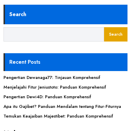
Search
Search
Recent Posts
Pengertian Dewanaga77: Tinjauan Komprehensif
Menjelajahi Fitur Jeniustoto: Panduan Komprehensif
Pengertian Dewi4D: Panduan Komprehensif
Apa itu Gajibet? Panduan Mendalam tentang Fitur-Fiturnya
Temukan Keajaiban Majestibet: Panduan Komprehensif