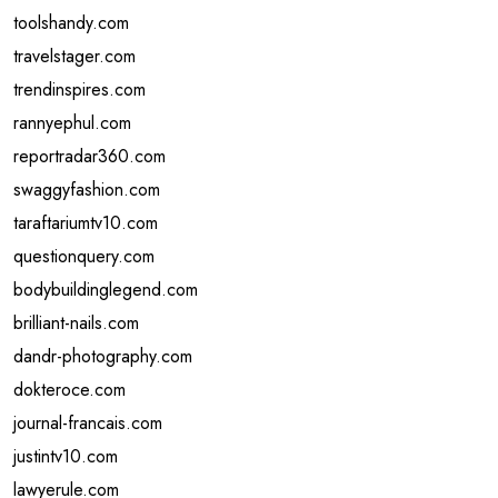
toolshandy.com
travelstager.com
trendinspires.com
rannyephul.com
reportradar360.com
swaggyfashion.com
taraftariumtv10.com
questionquery.com
bodybuildinglegend.com
brilliant-nails.com
dandr-photography.com
dokteroce.com
journal-francais.com
justintv10.com
lawyerule.com