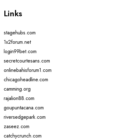
Links
stagehubs.com
1x2forum.net
login99bet.com
secretcourtesans.com
onlinebahisforum1.com
chicagoheadline.com
camming.org
rajalion88.com
goupuntacana.com
riversedgepark.com
zaseez.com
catchycrunch.com