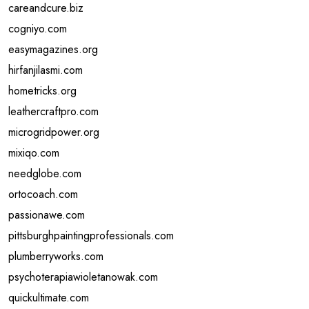
careandcure.biz
cogniyo.com
easymagazines.org
hirfanjilasmi.com
hometricks.org
leathercraftpro.com
microgridpower.org
mixiqo.com
needglobe.com
ortocoach.com
passionawe.com
pittsburghpaintingprofessionals.com
plumberryworks.com
psychoterapiawioletanowak.com
quickultimate.com