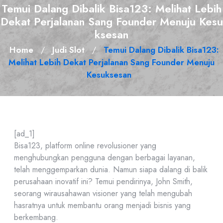
Temui Dalang Dibalik Bisa123: Melihat Lebih
Dekat Perjalanan Sang Founder Menuju Kesu
ksesan
Home
Judi Slot
Temui Dalang Dibalik Bisa123:
/
/
Melihat Lebih Dekat Perjalanan Sang Founder Menuju
Kesuksesan
[ad_1]
Bisa123, platform online revolusioner yang
menghubungkan pengguna dengan berbagai layanan,
telah menggemparkan dunia. Namun siapa dalang di balik
perusahaan inovatif ini? Temui pendirinya, John Smith,
seorang wirausahawan visioner yang telah mengubah
hasratnya untuk membantu orang menjadi bisnis yang
berkembang.