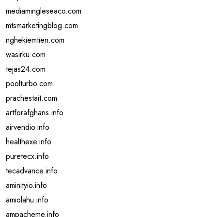
mediamingleseaco.com
mtsmarketingblog.com
nghekiemtien.com
wasirku.com
tejas24.com
poolturbo.com
prachestait.com
artforafghans.info
airvendio.info
healthexe.info
puretecx.info
tecadvance.info
aminityio.info
amiolahu.info
ampacheme.info