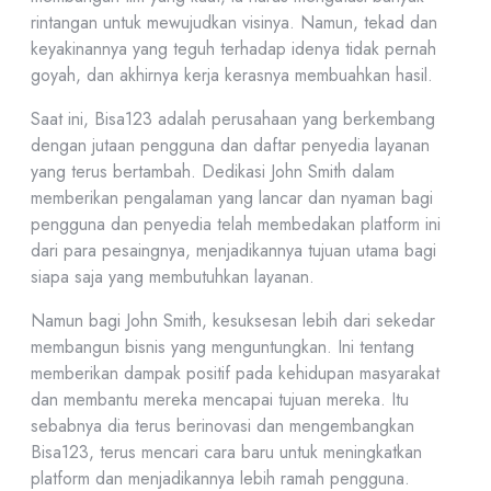
rintangan untuk mewujudkan visinya. Namun, tekad dan
keyakinannya yang teguh terhadap idenya tidak pernah
goyah, dan akhirnya kerja kerasnya membuahkan hasil.
Saat ini, Bisa123 adalah perusahaan yang berkembang
dengan jutaan pengguna dan daftar penyedia layanan
yang terus bertambah. Dedikasi John Smith dalam
memberikan pengalaman yang lancar dan nyaman bagi
pengguna dan penyedia telah membedakan platform ini
dari para pesaingnya, menjadikannya tujuan utama bagi
siapa saja yang membutuhkan layanan.
Namun bagi John Smith, kesuksesan lebih dari sekedar
membangun bisnis yang menguntungkan. Ini tentang
memberikan dampak positif pada kehidupan masyarakat
dan membantu mereka mencapai tujuan mereka. Itu
sebabnya dia terus berinovasi dan mengembangkan
Bisa123, terus mencari cara baru untuk meningkatkan
platform dan menjadikannya lebih ramah pengguna.