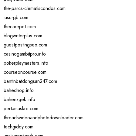
the-parcs-clematiscondos.com
jusu-gb.com
thecarepet.com
blogwriterplus.com
guestpostingseo.com
casinogambitpro.info
pokerplaymasters.info
courseoncourse.com
bantinbatdongsan247.com
bahednog.info
bahenxgek.info
pertamaskre.com
threadsvideoandphotodownloader.com
techgiddy.com
usalivenetwork.com