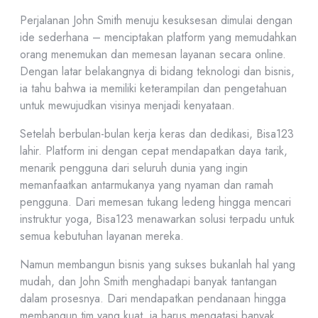
Perjalanan John Smith menuju kesuksesan dimulai dengan
ide sederhana – menciptakan platform yang memudahkan
orang menemukan dan memesan layanan secara online.
Dengan latar belakangnya di bidang teknologi dan bisnis,
ia tahu bahwa ia memiliki keterampilan dan pengetahuan
untuk mewujudkan visinya menjadi kenyataan.
Setelah berbulan-bulan kerja keras dan dedikasi, Bisa123
lahir. Platform ini dengan cepat mendapatkan daya tarik,
menarik pengguna dari seluruh dunia yang ingin
memanfaatkan antarmukanya yang nyaman dan ramah
pengguna. Dari memesan tukang ledeng hingga mencari
instruktur yoga, Bisa123 menawarkan solusi terpadu untuk
semua kebutuhan layanan mereka.
Namun membangun bisnis yang sukses bukanlah hal yang
mudah, dan John Smith menghadapi banyak tantangan
dalam prosesnya. Dari mendapatkan pendanaan hingga
membangun tim yang kuat, ia harus mengatasi banyak