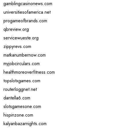
gamblingcasinonews.com
universitiesofamerica.net
progameofbrands.com
qbreview.org
servicewueste.org
zippyrevs.com
matkanumbernow.com
myjobcirculars.com
healthmoreoverfitness.com
topslotxgames.com
routerloggnet.net
dantella6.com
slotsgamesone.com
hispinzone.com
kalyanbazarnights.com