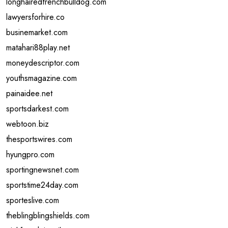
longhairedfrenchbulldog.com
lawyersforhire.co
businemarket.com
matahari88play.net
moneydescriptor.com
youthsmagazine.com
painaidee.net
sportsdarkest.com
webtoon.biz
thesportswires.com
hyungpro.com
sportingnewsnet.com
sportstime24day.com
sporteslive.com
theblingblingshields.com