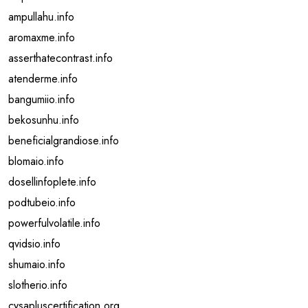
ampullahu.info
aromaxme.info
asserthatecontrast.info
atenderme.info
bangumiio.info
bekosunhu.info
beneficialgrandiose.info
blomaio.info
dosellinfoplete.info
podtubeio.info
powerfulvolatile.info
qvidsio.info
shumaio.info
slotherio.info
cysapluscertification.org