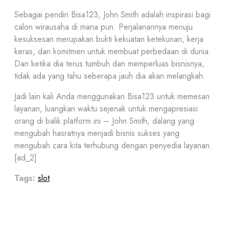
Sebagai pendiri Bisa123, John Smith adalah inspirasi bagi
calon wirausaha di mana pun. Perjalanannya menuju
kesuksesan merupakan bukti kekuatan ketekunan, kerja
keras, dan komitmen untuk membuat perbedaan di dunia.
Dan ketika dia terus tumbuh dan memperluas bisnisnya,
tidak ada yang tahu seberapa jauh dia akan melangkah.
Jadi lain kali Anda menggunakan Bisa123 untuk memesan
layanan, luangkan waktu sejenak untuk mengapresiasi
orang di balik platform ini – John Smith, dalang yang
mengubah hasratnya menjadi bisnis sukses yang
mengubah cara kita terhubung dengan penyedia layanan.
[ad_2]
Tags:
slot