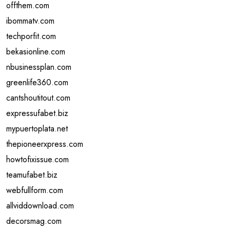
offthem.com
ibommatv.com
techporfit.com
bekasionline.com
nbusinessplan.com
greenlife360.com
cantshoutitout.com
expressufabet.biz
mypuertoplata.net
thepioneerxpress.com
howtofixissue.com
teamufabet.biz
webfullform.com
allviddownload.com
decorsmag.com