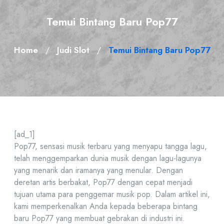
Temui Bintang Baru Pop77
Home
Judi Slot
Temui Bintang Baru Pop77
/
/
[ad_1]
Pop77, sensasi musik terbaru yang menyapu tangga lagu,
telah menggemparkan dunia musik dengan lagu-lagunya
yang menarik dan iramanya yang menular. Dengan
deretan artis berbakat, Pop77 dengan cepat menjadi
tujuan utama para penggemar musik pop. Dalam artikel ini,
kami memperkenalkan Anda kepada beberapa bintang
baru Pop77 yang membuat gebrakan di industri ini.