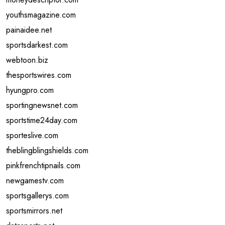
youthsmagazine.com
painaidee.net
sportsdarkest.com
webtoon.biz
thesportswires.com
hyungpro.com
sportingnewsnet.com
sportstime24day.com
sporteslive.com
theblingblingshields.com
pinkfrenchtipnails.com
newgamestv.com
sportsgallerys.com
sportsmirrors.net