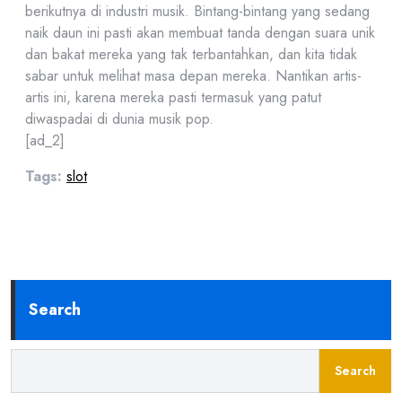
berikutnya di industri musik. Bintang-bintang yang sedang
naik daun ini pasti akan membuat tanda dengan suara unik
dan bakat mereka yang tak terbantahkan, dan kita tidak
sabar untuk melihat masa depan mereka. Nantikan artis-
artis ini, karena mereka pasti termasuk yang patut
diwaspadai di dunia musik pop.
[ad_2]
Tags:
slot
Search
Search