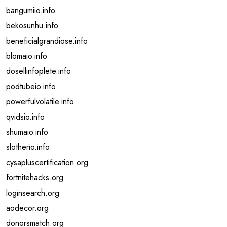
bangumiio.info
bekosunhu.info
beneficialgrandiose.info
blomaio.info
dosellinfoplete.info
podtubeio.info
powerfulvolatile.info
qvidsio.info
shumaio.info
slotherio.info
cysapluscertification.org
fortnitehacks.org
loginsearch.org
aodecor.org
donorsmatch.org