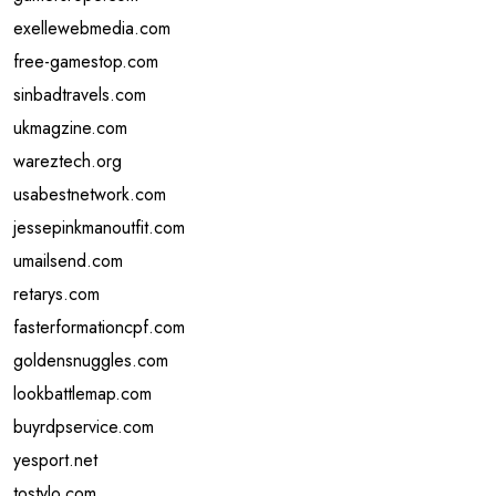
exellewebmedia.com
free-gamestop.com
sinbadtravels.com
ukmagzine.com
wareztech.org
usabestnetwork.com
jessepinkmanoutfit.com
umailsend.com
retarys.com
fasterformationcpf.com
goldensnuggles.com
lookbattlemap.com
buyrdpservice.com
yesport.net
tostylo.com