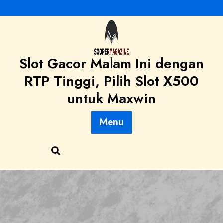
Skip
to
content
Slot Gacor Malam Ini dengan
RTP Tinggi, Pilih Slot X500
untuk Maxwin
Menu