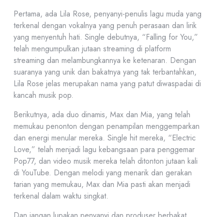
Pertama, ada Lila Rose, penyanyi-penulis lagu muda yang
terkenal dengan vokalnya yang penuh perasaan dan lirik
yang menyentuh hati. Single debutnya, “Falling for You,”
telah mengumpulkan jutaan streaming di platform
streaming dan melambungkannya ke ketenaran. Dengan
suaranya yang unik dan bakatnya yang tak terbantahkan,
Lila Rose jelas merupakan nama yang patut diwaspadai di
kancah musik pop.
Berikutnya, ada duo dinamis, Max dan Mia, yang telah
memukau penonton dengan penampilan menggemparkan
dan energi menular mereka. Single hit mereka, “Electric
Love,” telah menjadi lagu kebangsaan para penggemar
Pop77, dan video musik mereka telah ditonton jutaan kali
di YouTube. Dengan melodi yang menarik dan gerakan
tarian yang memukau, Max dan Mia pasti akan menjadi
terkenal dalam waktu singkat.
Dan jangan lupakan penyanyi dan produser berbakat,