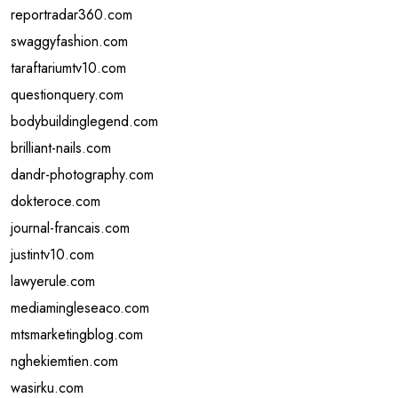
reportradar360.com
swaggyfashion.com
taraftariumtv10.com
questionquery.com
bodybuildinglegend.com
brilliant-nails.com
dandr-photography.com
dokteroce.com
journal-francais.com
justintv10.com
lawyerule.com
mediamingleseaco.com
mtsmarketingblog.com
nghekiemtien.com
wasirku.com