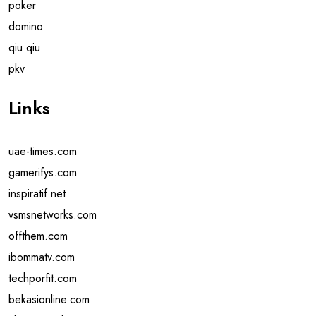
poker
domino
qiu qiu
pkv
Links
uae-times.com
gamerifys.com
inspiratif.net
vsmsnetworks.com
offthem.com
ibommatv.com
techporfit.com
bekasionline.com