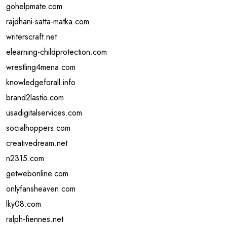
gohelpmate.com
rajdhani-satta-matka.com
writerscraft.net
elearning-childprotection.com
wrestling4mena.com
knowledgeforall.info
brand2lastio.com
usadigitalservices.com
socialhoppers.com
creativedream.net
n2315.com
getwebonline.com
onlyfansheaven.com
lky08.com
ralph-fiennes.net