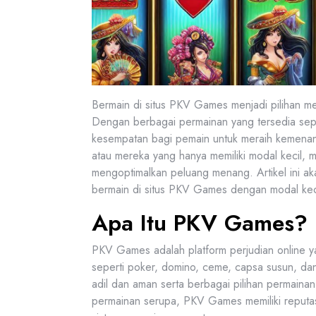
Bermain di situs PKV Games menjadi pilihan me
Dengan berbagai permainan yang tersedia se
kesempatan bagi pemain untuk meraih kemenan
atau mereka yang hanya memiliki modal kecil, 
mengoptimalkan peluang menang. Artikel ini 
bermain di situs PKV Games dengan modal kec
Apa Itu PKV Games?
PKV Games adalah platform perjudian online 
seperti poker, domino, ceme, capsa susun, dan 
adil dan aman serta berbagai pilihan permain
permainan serupa, PKV Games memiliki reputasi