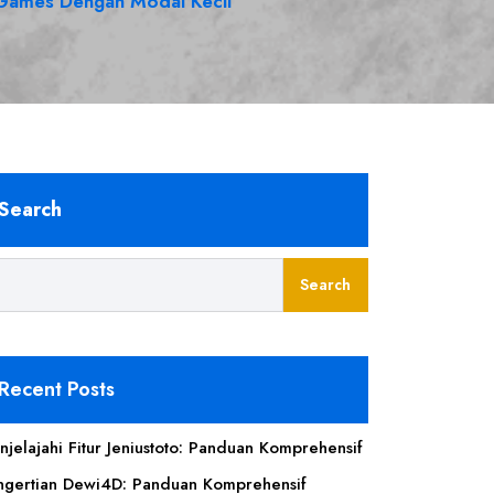
 Games Dengan Modal Kecil
Search
Search
Recent Posts
jelajahi Fitur Jeniustoto: Panduan Komprehensif
ngertian Dewi4D: Panduan Komprehensif