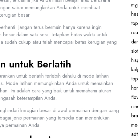
sar, terutama jika Anda masih belajar atau berusaha
myj
engan sabar memungkinkan Anda untuk membuat
hea
kerugian besar.
to
 berhenti. Jangan terus bermain hanya karena ingin
rou
besar dalam satu sesi. Tetapkan batas waktu untuk
dan
sa sudah cukup atau telah mencapai batas kerugian yang
sl
hi
 untuk Berlatih
kal
ankan untuk berlatih terlebih dahulu di mode latihan
top
es. Mode latihan memungkinkan Anda untuk memainkan
ho
n. Ini adalah cara yang baik untuk memahami aturan
flo
engasah keterampilan Anda.
nin
enghindari kerugian besar di awal permainan dengan uang
bra
erbagai jenis permainan yang tersedia dan menentukan
me
ya permainan Anda.
adt