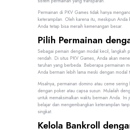
sistem permainan yang transparan.
Permainan di PKV Games tidak hanya mengandal
keterampilan. Oleh karena itu, meskipun Anda 
Anda tetap bisa meraih kemenangan besar.
Pilih Permainan deng
Sebagai pemain dengan modal kecil, langkah p
rendah. Di situs PKV Games, Anda akan menem
taruhan yang berbeda. Beberapa permainan mem
Anda bermain lebih lama meski dengan modal t
Misalnya, permainan domino atau ceme sering k
dengan poker atau capsa susun. Mulailah deng
untuk memaksimalkan waktu bermain Anda. Ini
belajar dan mengembangkan keterampilan tanpa
singkat.
Kelola Bankroll denga