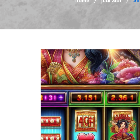
Home
Judi Slot
Si
/
/