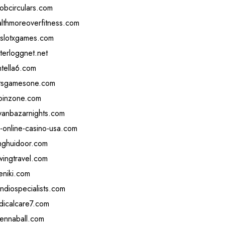
obcirculars.com
lthmoreoverfitness.com
pslotxgames.com
terloggnet.net
tella6.com
otsgamesone.com
spinzone.com
yanbazarnights.com
-online-casino-usa.com
nghuidoor.com
wingtravel.com
eniki.com
ndiospecialists.com
dicalcare7.com
ennaball.com