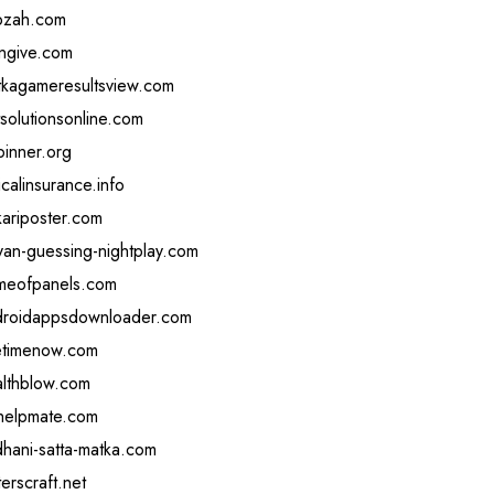
bzah.com
ngive.com
tkagameresultsview.com
solutionsonline.com
pinner.org
ticalinsurance.info
ariposter.com
yan-guessing-nightplay.com
meofpanels.com
droidappsdownloader.com
etimenow.com
althblow.com
helpmate.com
dhani-satta-matka.com
terscraft.net