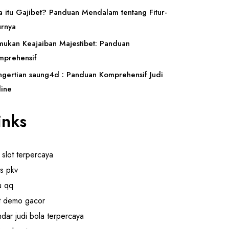
 itu Gajibet? Panduan Mendalam tentang Fitur-
urnya
mukan Keajaiban Majestibet: Panduan
mprehensif
ngertian saung4d : Panduan Komprehensif Judi
line
inks
k slot terpercaya
us pkv
u qq
t demo gacor
dar judi bola terpercaya