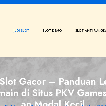
E
JUDI SLOT
SLOT DEMO
SLOT ANTI RUNGK
 Slot Gacor – Panduan 
main di Situs PKV Game
an Modal Kecil