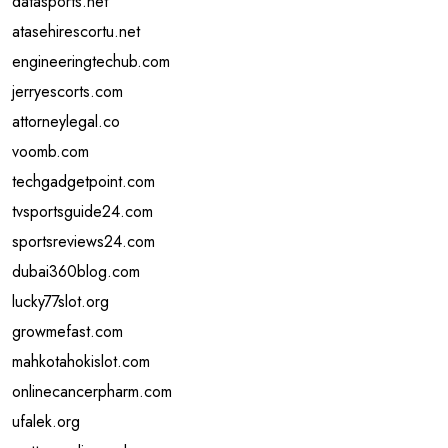
datasports.net
atasehirescortu.net
engineeringtechub.com
jerryescorts.com
attorneylegal.co
voomb.com
techgadgetpoint.com
tvsportsguide24.com
sportsreviews24.com
dubai360blog.com
lucky77slot.org
growmefast.com
mahkotahokislot.com
onlinecancerpharm.com
ufalek.org