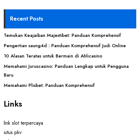
Recent Posts
Temukan Keajaiban Majestibet: Panduan Komprehensif
Pengertian saung4d : Panduan Komprehensif Judi Online
10 Alasan Teratas untuk Bermain di Ahlicasino
Memahami Juruscasino: Panduan Lengkap untuk Pengguna
Baru
Memahami Plisbet: Panduan Komprehensif
Links
link slot terpercaya
situs pkv