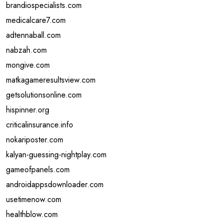
brandiospecialists.com
medicalcare7.com
adtennaball.com
nabzah.com
mongive.com
matkagameresultsview.com
getsolutionsonline.com
hispinner.org
criticalinsurance.info
nokariposter.com
kalyan-guessing-nightplay.com
gameofpanels.com
androidappsdownloader.com
usetimenow.com
healthblow.com