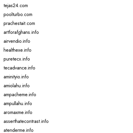
tejas24.com
poolturbo.com
prachestait.com
artforafghans.info
airvendio.info
healthexe.info
puretecx.info
tecadvance.info
aminityio.info
amiolahu.info
ampacheme.info
ampullahu.info
aromaxme.info
asserthatecontrast.info
atenderme.info