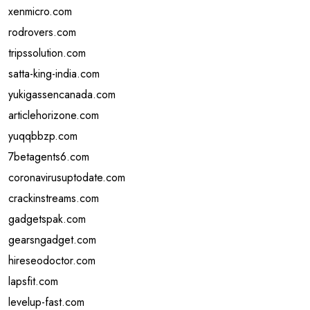
xenmicro.com
rodrovers.com
tripssolution.com
satta-king-india.com
yukigassencanada.com
articlehorizone.com
yuqqbbzp.com
7betagents6.com
coronavirusuptodate.com
crackinstreams.com
gadgetspak.com
gearsngadget.com
hireseodoctor.com
lapsfit.com
levelup-fast.com