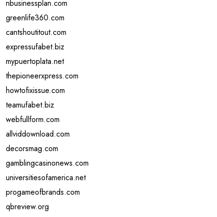
nbusinessplan.com
greenlife360.com
cantshoutitout.com
expressufabet.biz
mypuertoplata.net
thepioneerxpress.com
howtofixissue.com
teamufabet.biz
webfullform.com
allviddownload.com
decorsmag.com
gamblingcasinonews.com
universitiesofamerica.net
progameofbrands.com
qbreview.org