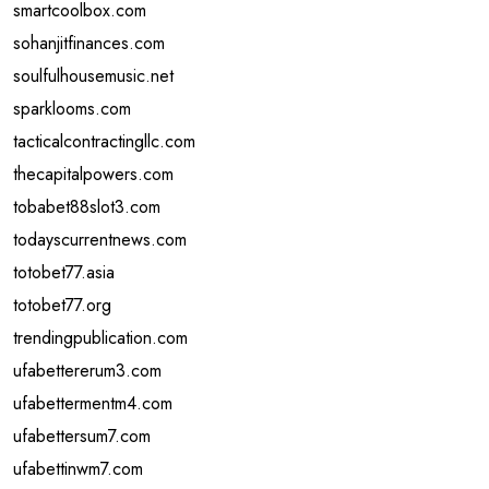
smartcoolbox.com
sohanjitfinances.com
soulfulhousemusic.net
sparklooms.com
tacticalcontractingllc.com
thecapitalpowers.com
tobabet88slot3.com
todayscurrentnews.com
totobet77.asia
totobet77.org
trendingpublication.com
ufabettererum3.com
ufabettermentm4.com
ufabettersum7.com
ufabettinwm7.com