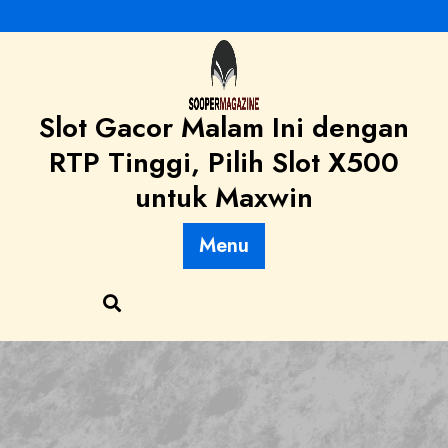
Skip
to
content
Slot Gacor Malam Ini dengan
RTP Tinggi, Pilih Slot X500
untuk Maxwin
Menu