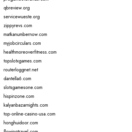
qbreview.org
servicewueste.org
zippyrevs.com
matkanumbernow.com
myjobcirculars.com
healthmoreoverfitness.com
topslotxgames.com
routerloggnet.net
dantella6.com
slotsgamesone.com
hispinzone.com
kalyanbazarnights.com
top-online-casino-usa.com
honghuidoor.com
flowingtravel.com