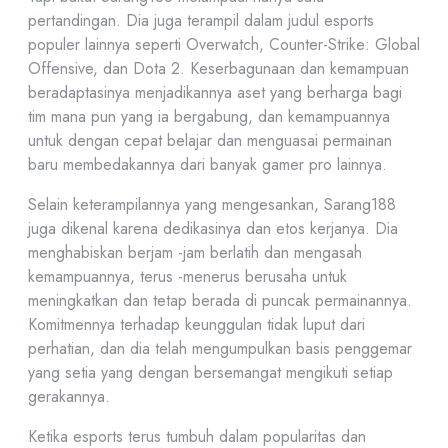
pertandingan. Dia juga terampil dalam judul esports
populer lainnya seperti Overwatch, Counter-Strike: Global
Offensive, dan Dota 2. Keserbagunaan dan kemampuan
beradaptasinya menjadikannya aset yang berharga bagi
tim mana pun yang ia bergabung, dan kemampuannya
untuk dengan cepat belajar dan menguasai permainan
baru membedakannya dari banyak gamer pro lainnya.
Selain keterampilannya yang mengesankan, Sarang188
juga dikenal karena dedikasinya dan etos kerjanya. Dia
menghabiskan berjam -jam berlatih dan mengasah
kemampuannya, terus -menerus berusaha untuk
meningkatkan dan tetap berada di puncak permainannya.
Komitmennya terhadap keunggulan tidak luput dari
perhatian, dan dia telah mengumpulkan basis penggemar
yang setia yang dengan bersemangat mengikuti setiap
gerakannya.
Ketika esports terus tumbuh dalam popularitas dan