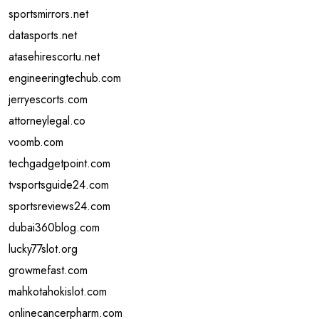
sportsmirrors.net
datasports.net
atasehirescortu.net
engineeringtechub.com
jerryescorts.com
attorneylegal.co
voomb.com
techgadgetpoint.com
tvsportsguide24.com
sportsreviews24.com
dubai360blog.com
lucky77slot.org
growmefast.com
mahkotahokislot.com
onlinecancerpharm.com