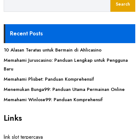
Search
Recent Posts
10 Alasan Teratas untuk Bermain di Ahlicasino
Memahami Juruscasino: Panduan Lengkap untuk Pengguna
Baru
Memahami Plisbet: Panduan Komprehensif
Menemukan Bunga99: Panduan Utama Permainan Online
Memahami Winlose99: Panduan Komprehensif
Links
link slot terpercaya