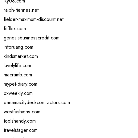
lky08.com
ralph-fiennes.net
fielder-maximum-discount.net
fitfllex.com
genesisbusinesscredit.com
inforuang.com
kindsmarket.com
luvelylife.com
macramb.com
mypet-diary.com
oxweekly.com
panamacitydeckcontractors.com
westfashions.com
toolshandy.com
travelstager.com