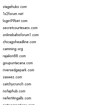
stagehubs.com
1x2forum.net
login99bet.com
secretcourtesans.com
onlinebahisforum1.com
chicagoheadline.com
camming.org
rajalion88.com
goupuntacana.com
riversedgepark.com
zaseez.com
catchycrunch.com
nofaphub.com
nefertitingalls.com