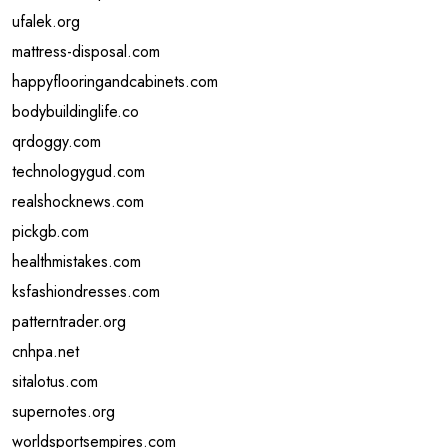
ufalek.org
mattress-disposal.com
happyflooringandcabinets.com
bodybuildinglife.co
qrdoggy.com
technologygud.com
realshocknews.com
pickgb.com
healthmistakes.com
ksfashiondresses.com
patterntrader.org
cnhpa.net
sitalotus.com
supernotes.org
worldsportsempires.com