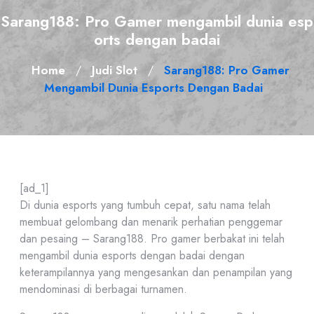
Sarang188: Pro Gamer mengambil dunia esp
orts dengan badai
Home
Judi Slot
Sarang188: Pro Gamer
/
/
Mengambil Dunia Esports Dengan Badai
[ad_1]
Di dunia esports yang tumbuh cepat, satu nama telah
membuat gelombang dan menarik perhatian penggemar
dan pesaing – Sarang188. Pro gamer berbakat ini telah
mengambil dunia esports dengan badai dengan
keterampilannya yang mengesankan dan penampilan yang
mendominasi di berbagai turnamen.