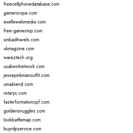
freecellphonedatabase.com
gamersrope.com
exellewebmedia.com
free-gamestop.com
sinbadtravels.com
ukmagzine.com
wareztech.org
usabestnetwork.com
jessepinkmanoutfit.com
umailsend.com
retarys.com
fasterformationcpf.com
goldensnuggles.com
lookbattlemap.com
buyrdpservice.com