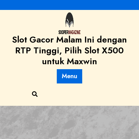
Skip
to
content
Slot Gacor Malam Ini dengan
RTP Tinggi, Pilih Slot X500
untuk Maxwin
Menu