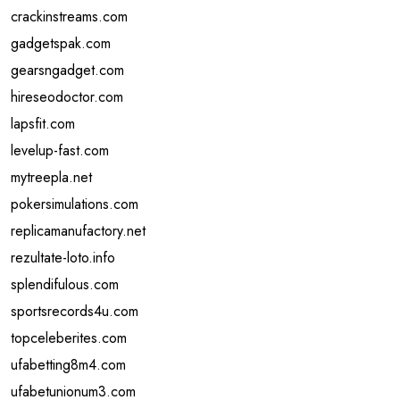
crackinstreams.com
gadgetspak.com
gearsngadget.com
hireseodoctor.com
lapsfit.com
levelup-fast.com
mytreepla.net
pokersimulations.com
replicamanufactory.net
rezultate-loto.info
splendifulous.com
sportsrecords4u.com
topceleberites.com
ufabetting8m4.com
ufabetunionum3.com