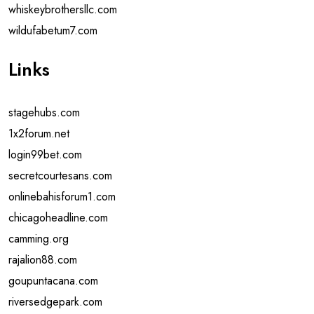
whiskeybrothersllc.com
wildufabetum7.com
Links
stagehubs.com
1x2forum.net
login99bet.com
secretcourtesans.com
onlinebahisforum1.com
chicagoheadline.com
camming.org
rajalion88.com
goupuntacana.com
riversedgepark.com