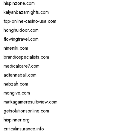
hispinzone.com
kalyanbazarnights.com
top-online-casino-usa.com
honghuidoor.com
flowingtravel.com
nineniki.com
brandiospecialists.com
medicalcare7.com
adtennaball.com
nabzah.com
mongive.com
matkagameresultsview.com
getsolutionsonline.com
hispinner.org
criticalinsurance.info