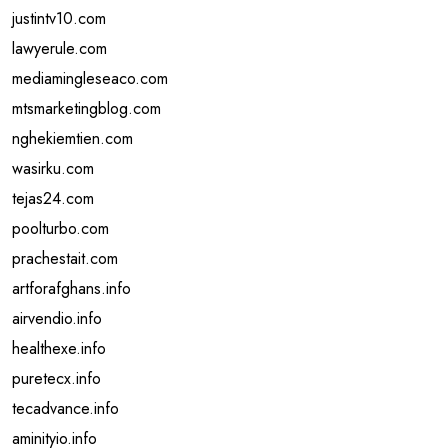
justintv10.com
lawyerule.com
mediamingleseaco.com
mtsmarketingblog.com
nghekiemtien.com
wasirku.com
tejas24.com
poolturbo.com
prachestait.com
artforafghans.info
airvendio.info
healthexe.info
puretecx.info
tecadvance.info
aminityio.info