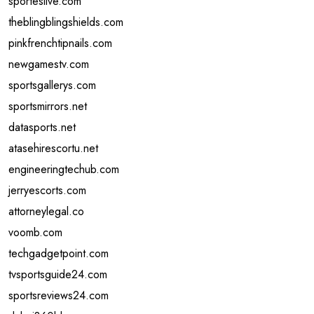
sporteslive.com
theblingblingshields.com
pinkfrenchtipnails.com
newgamestv.com
sportsgallerys.com
sportsmirrors.net
datasports.net
atasehirescortu.net
engineeringtechub.com
jerryescorts.com
attorneylegal.co
voomb.com
techgadgetpoint.com
tvsportsguide24.com
sportsreviews24.com