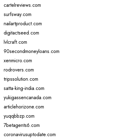
cartelreviews.com
surfsway.com
nailartproduct.com
digitactseed.com
lvlcraft.com
90secondmoneyloans.com
xenmicro.com
rodrovers.com
tripssolution.com
satta-king-india.com
yukigassencanada.com
articlehorizone.com
yuqqbbzp.com
7betagents6.com
coronavirusuptodate.com