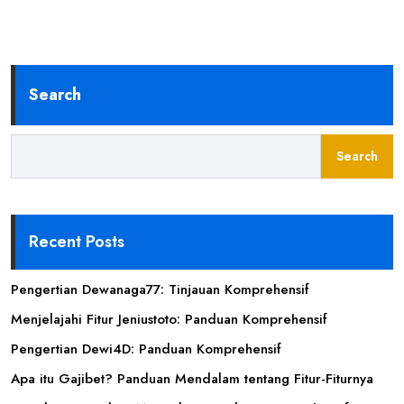
Search
Search
Recent Posts
Pengertian Dewanaga77: Tinjauan Komprehensif
Menjelajahi Fitur Jeniustoto: Panduan Komprehensif
Pengertian Dewi4D: Panduan Komprehensif
Apa itu Gajibet? Panduan Mendalam tentang Fitur-Fiturnya