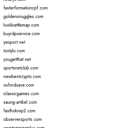
fasterformationcpf.com
goldensnuggles.com
lookbattlemap.com
buyrdpservice.com
yesport.net
tostylo.com
yougetthat.net
sportsnetclub.com
newbestcrypto.com
oxfordsave.com
iclassicgames.com
saung-artikel.com
fasthokivip2.com
observersports.com
cryptominingplus.com