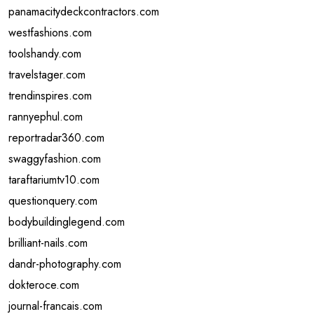
panamacitydeckcontractors.com
westfashions.com
toolshandy.com
travelstager.com
trendinspires.com
rannyephul.com
reportradar360.com
swaggyfashion.com
taraftariumtv10.com
questionquery.com
bodybuildinglegend.com
brilliant-nails.com
dandr-photography.com
dokteroce.com
journal-francais.com