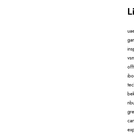
L
ua
ga
ins
vs
of
ib
tec
bek
nb
gr
can
exp