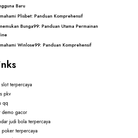
ngguna Baru
mahami Plisbet: Panduan Komprehensif
nemukan Bunga99: Panduan Utama Permainan
line
mahami Winlose99: Panduan Komprehensif
inks
k slot terpercaya
us pkv
u qq
t demo gacor
dar judi bola terpercaya
i poker terpercaya