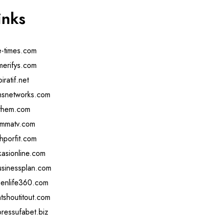
inks
e-times.com
merifys.com
piratif.net
msnetworks.com
fthem.com
ommatv.com
hporfit.com
asionline.com
usinessplan.com
eenlife360.com
tshoutitout.com
ressufabet.biz