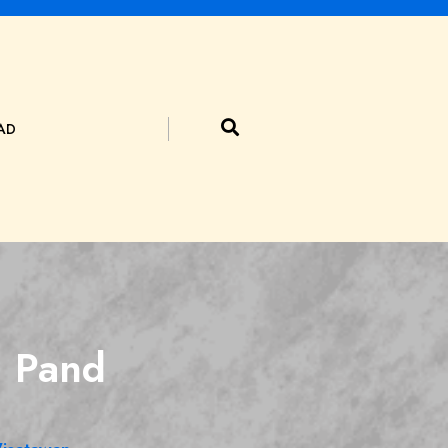
AD
: Pand