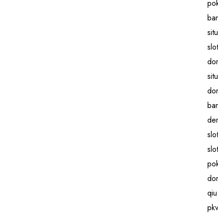
pok
ba
sit
slo
do
sit
do
ba
dem
slo
slo
po
do
qiu
pk