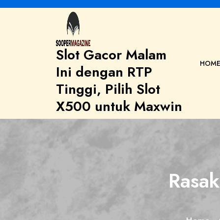
Skip
to
content
Slot Gacor Malam
HOM
Ini dengan RTP
Tinggi, Pilih Slot
X500 untuk Maxwin
Rasak