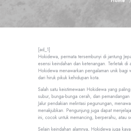
Home
[ad_1]
Hokidewa, permata tersembunyi di jantung Je
esensi keindahan dan ketenangan. Terletak di 
Hokidewa menawarkan pengalaman unik bagi wi
dari hiruk pikuk kehidupan kota.
Salah satu keistimewaan Hokidewa yang paling
subur, bunga-bunga cerah, dan pemandangan m
Jalur pendakian melintasi pegunungan, menaw
menakjubkan. Pengunjung juga dapat menjelaja
ini, cocok untuk memancing, berperahu, atau se
Selain keindahan alamnya, Hokidewa juga kaya 