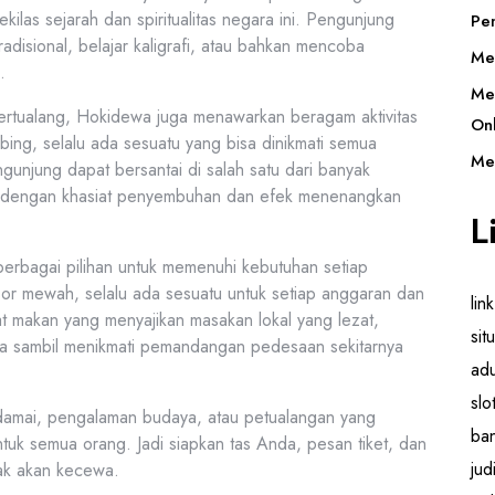
kilas sejarah dan spiritualitas negara ini. Pengunjung
Pe
adisional, belajar kaligrafi, atau bahkan mencoba
Me
.
Me
ertualang, Hokidewa juga menawarkan beragam aktivitas
On
ebing, selalu ada sesuatu yang bisa dinikmati semua
Me
gunjung dapat bersantai di salah satu dari banyak
nal dengan khasiat penyembuhan dan efek menenangkan
L
rbagai pilihan untuk memenuhi kebutuhan setiap
or mewah, selalu ada sesuatu untuk setiap anggaran dan
lin
t makan yang menyajikan masakan lokal yang lezat,
sit
wa sambil menikmati pemandangan pedesaan sekitarnya
ad
slo
 damai, pengalaman budaya, atau petualangan yang
ban
uk semua orang. Jadi siapkan tas Anda, pesan tiket, dan
jud
ak akan kecewa.