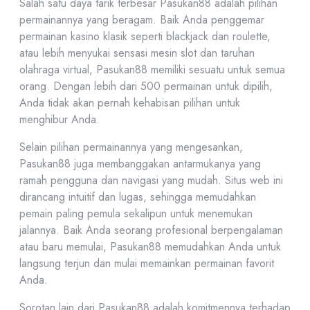
Salah satu daya tarik terbesar Pasukan88 adalah pilihan
permainannya yang beragam. Baik Anda penggemar
permainan kasino klasik seperti blackjack dan roulette,
atau lebih menyukai sensasi mesin slot dan taruhan
olahraga virtual, Pasukan88 memiliki sesuatu untuk semua
orang. Dengan lebih dari 500 permainan untuk dipilih,
Anda tidak akan pernah kehabisan pilihan untuk
menghibur Anda.
Selain pilihan permainannya yang mengesankan,
Pasukan88 juga membanggakan antarmukanya yang
ramah pengguna dan navigasi yang mudah. Situs web ini
dirancang intuitif dan lugas, sehingga memudahkan
pemain paling pemula sekalipun untuk menemukan
jalannya. Baik Anda seorang profesional berpengalaman
atau baru memulai, Pasukan88 memudahkan Anda untuk
langsung terjun dan mulai memainkan permainan favorit
Anda.
Sorotan lain dari Pasukan88 adalah komitmennya terhadap