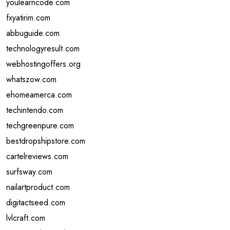
youlearncode.com
fxyatirim.com
abbuguide.com
technologyresult.com
webhostingoffers.org
whatszow.com
ehomeamerca.com
techintendo.com
techgreenpure.com
bestdropshipstore.com
cartelreviews.com
surfsway.com
nailartproduct.com
digitactseed.com
lvlcraft.com