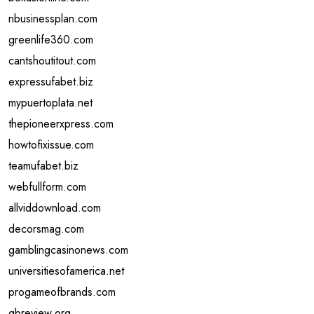
nbusinessplan.com
greenlife360.com
cantshoutitout.com
expressufabet.biz
mypuertoplata.net
thepioneerxpress.com
howtofixissue.com
teamufabet.biz
webfullform.com
allviddownload.com
decorsmag.com
gamblingcasinonews.com
universitiesofamerica.net
progameofbrands.com
qbreview.org