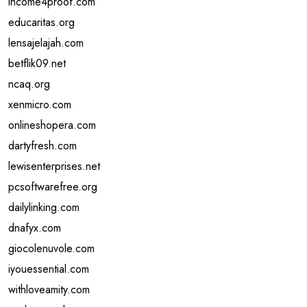
income4proof.com
educaritas.org
lensajelajah.com
betflik09.net
ncaq.org
xenmicro.com
onlineshopera.com
dartyfresh.com
lewisenterprises.net
pcsoftwarefree.org
dailylinking.com
dnafyx.com
giocolenuvole.com
iyouessential.com
withloveamity.com