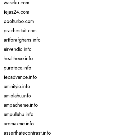
wasirku.com
tejas24.com
poolturbo.com
prachestait.com
artforafghans.info
airvendio.info
healthexe.info
puretecx.info
tecadvance.info
aminityio.info
amiolahu.info
ampacheme.info
ampullahu.info
aromaxme.info
asserthatecontrast.info