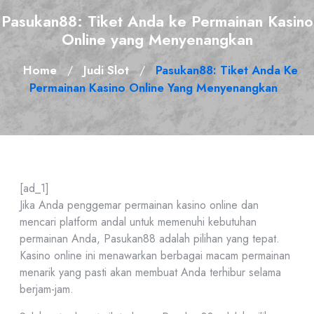
Pasukan88: Tiket Anda ke Permainan Kasino
Online yang Menyenangkan
Home
Judi Slot
Pasukan88: Tiket Anda Ke
/
/
Permainan Kasino Online Yang Menyenangkan
[ad_1]
Jika Anda penggemar permainan kasino online dan
mencari platform andal untuk memenuhi kebutuhan
permainan Anda, Pasukan88 adalah pilihan yang tepat.
Kasino online ini menawarkan berbagai macam permainan
menarik yang pasti akan membuat Anda terhibur selama
berjam-jam.