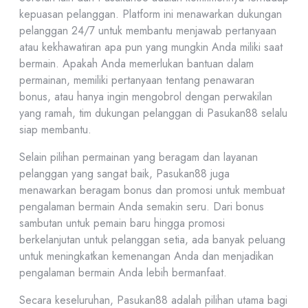
kepuasan pelanggan. Platform ini menawarkan dukungan
pelanggan 24/7 untuk membantu menjawab pertanyaan
atau kekhawatiran apa pun yang mungkin Anda miliki saat
bermain. Apakah Anda memerlukan bantuan dalam
permainan, memiliki pertanyaan tentang penawaran
bonus, atau hanya ingin mengobrol dengan perwakilan
yang ramah, tim dukungan pelanggan di Pasukan88 selalu
siap membantu.
Selain pilihan permainan yang beragam dan layanan
pelanggan yang sangat baik, Pasukan88 juga
menawarkan beragam bonus dan promosi untuk membuat
pengalaman bermain Anda semakin seru. Dari bonus
sambutan untuk pemain baru hingga promosi
berkelanjutan untuk pelanggan setia, ada banyak peluang
untuk meningkatkan kemenangan Anda dan menjadikan
pengalaman bermain Anda lebih bermanfaat.
Secara keseluruhan, Pasukan88 adalah pilihan utama bagi