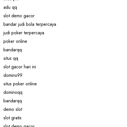
adu qq
slot demo gacor
bandar judi bola terpercaya
judi poker terpercaya
poker online
bandarqq
situs qq
slot gacor hari ini
domino99
situs poker online
dominoqq
bandarqq
demo slot
slot gratis
slot demo gacor