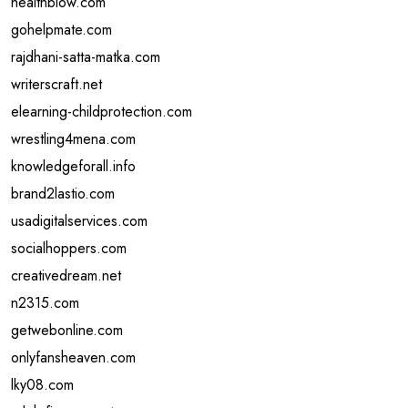
healthblow.com
gohelpmate.com
rajdhani-satta-matka.com
writerscraft.net
elearning-childprotection.com
wrestling4mena.com
knowledgeforall.info
brand2lastio.com
usadigitalservices.com
socialhoppers.com
creativedream.net
n2315.com
getwebonline.com
onlyfansheaven.com
lky08.com