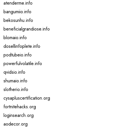
atenderme.info
bangumiio.info
bekosunhu.info
beneficialgrandiose.info
blomaio.info
dosellinfoplete.info
podtubeio.info
powerfulvolatile.info
qvidsio.info
shumaio.info
slotherio.info
cysapluscertification.org
fortnitehacks.org
loginsearch.org
aodecor.org