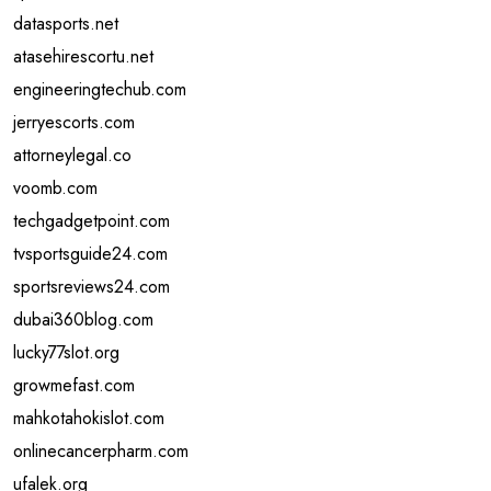
datasports.net
atasehirescortu.net
engineeringtechub.com
jerryescorts.com
attorneylegal.co
voomb.com
techgadgetpoint.com
tvsportsguide24.com
sportsreviews24.com
dubai360blog.com
lucky77slot.org
growmefast.com
mahkotahokislot.com
onlinecancerpharm.com
ufalek.org