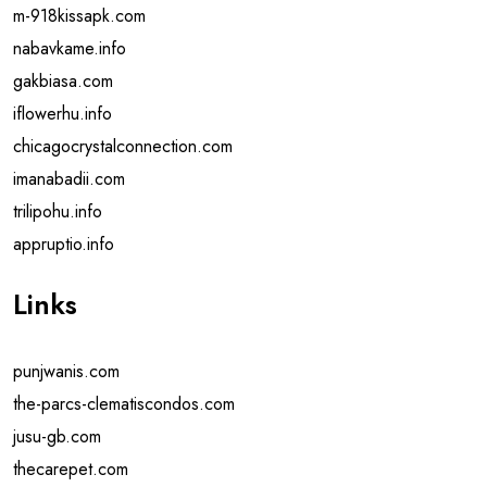
m-918kissapk.com
nabavkame.info
gakbiasa.com
iflowerhu.info
chicagocrystalconnection.com
imanabadii.com
trilipohu.info
appruptio.info
Links
punjwanis.com
the-parcs-clematiscondos.com
jusu-gb.com
thecarepet.com