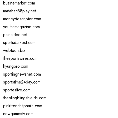
businemarket.com
matahari88play.net
moneydescriptor.com
youthsmagazine.com
painaidee.net
sportsdarkest.com
webtoon.biz
thesportswires.com
hyungpro.com
sportingnewsnet.com
sportstime24day.com
sporteslive.com
theblingblingshields.com
pinkfrenchtipnails.com
newgamestv.com