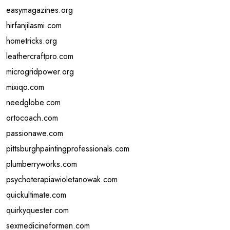
easymagazines.org
hirfanjilasmi.com
hometricks.org
leathercraftpro.com
microgridpower.org
mixiqo.com
needglobe.com
ortocoach.com
passionawe.com
pittsburghpaintingprofessionals.com
plumberryworks.com
psychoterapiawioletanowak.com
quickultimate.com
quirkyquester.com
sexmedicineformen.com