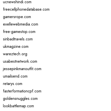
ucnewshindi.com
freecellphonedatabase.com
gamersrope.com
exellewebmedia.com
free-gamestop.com
sinbadtravels.com
ukmagzine.com
wareztech.org
usabestnetwork.com
jessepinkmanoutfit.com
umailsend.com
retarys.com
fasterformationcpf.com
goldensnuggles.com
lookbattlemap.com