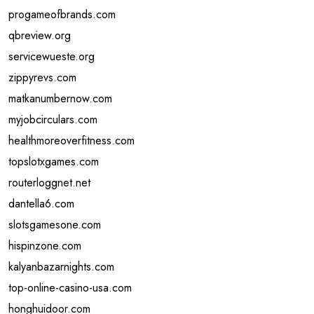
progameofbrands.com
qbreview.org
servicewueste.org
zippyrevs.com
matkanumbernow.com
myjobcirculars.com
healthmoreoverfitness.com
topslotxgames.com
routerloggnet.net
dantella6.com
slotsgamesone.com
hispinzone.com
kalyanbazarnights.com
top-online-casino-usa.com
honghuidoor.com