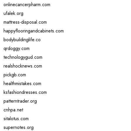
onlinecancerpharm.com
ufalek.org
mattress-disposal.com
happyflooringandcabinets.com
bodybuildinglife.co
qrdoggy.com
technologygud.com
realshocknews.com
pickgb.com
healthmistakes.com
ksfashiondresses.com
patterntrader.org
cnhpa.net
sitalotus.com
supernotes.org