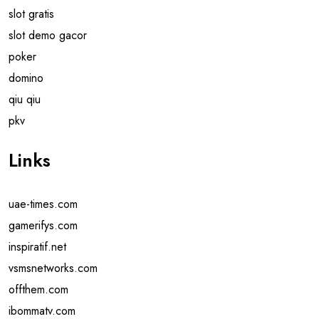
slot gratis
slot demo gacor
poker
domino
qiu qiu
pkv
Links
uae-times.com
gamerifys.com
inspiratif.net
vsmsnetworks.com
offthem.com
ibommatv.com