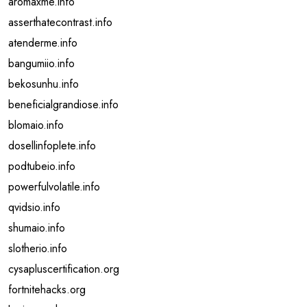
aromaxme.info
asserthatecontrast.info
atenderme.info
bangumiio.info
bekosunhu.info
beneficialgrandiose.info
blomaio.info
dosellinfoplete.info
podtubeio.info
powerfulvolatile.info
qvidsio.info
shumaio.info
slotherio.info
cysapluscertification.org
fortnitehacks.org