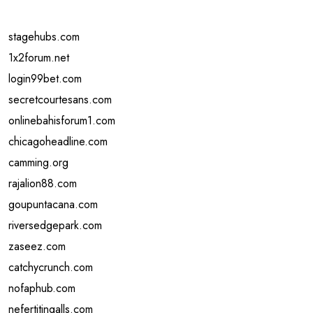
stagehubs.com
1x2forum.net
login99bet.com
secretcourtesans.com
onlinebahisforum1.com
chicagoheadline.com
camming.org
rajalion88.com
goupuntacana.com
riversedgepark.com
zaseez.com
catchycrunch.com
nofaphub.com
nefertitingalls.com