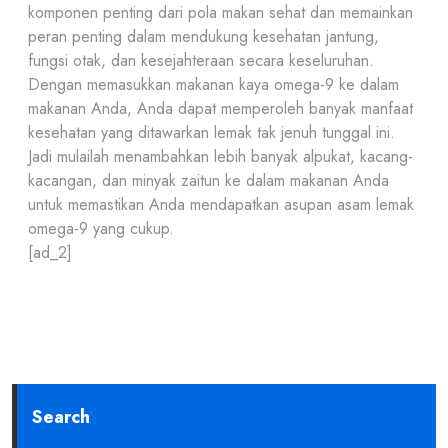
komponen penting dari pola makan sehat dan memainkan
peran penting dalam mendukung kesehatan jantung,
fungsi otak, dan kesejahteraan secara keseluruhan.
Dengan memasukkan makanan kaya omega-9 ke dalam
makanan Anda, Anda dapat memperoleh banyak manfaat
kesehatan yang ditawarkan lemak tak jenuh tunggal ini.
Jadi mulailah menambahkan lebih banyak alpukat, kacang-
kacangan, dan minyak zaitun ke dalam makanan Anda
untuk memastikan Anda mendapatkan asupan asam lemak
omega-9 yang cukup.
[ad_2]
Search