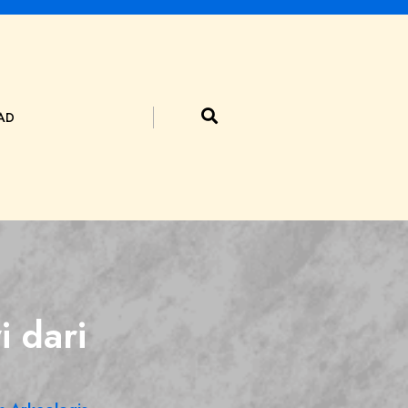
AD
 dari