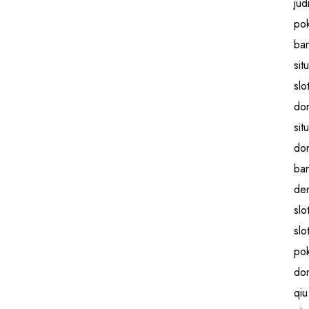
jud
pok
ba
sit
slo
do
sit
do
ba
dem
slo
slo
po
do
qiu