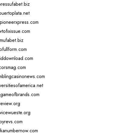
ressufabet.biz
uertoplata.net
epioneerxpress.com
tofixissue.com
mufabet.biz
bfullform.com
viddownload.com
corsmag.com
mblingcasinonews.com
versitiesofamerica.net
ogameofbrands.com
review.org
vicewueste.org
ppyrevs.com
tkanumbernow.com