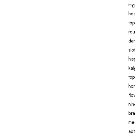
myj
hea
to
rou
dan
sl
hi
kal
top
ho
flo
nin
bra
me
adt