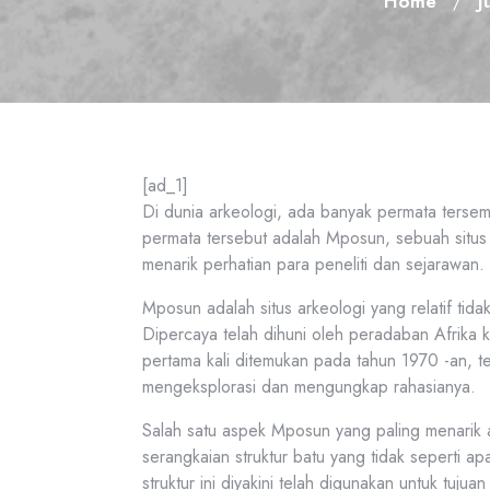
Home
J
/
[ad_1]
Di dunia arkeologi, ada banyak permata terse
permata tersebut adalah Mposun, sebuah situs y
menarik perhatian para peneliti dan sejarawan.
Mposun adalah situs arkeologi yang relatif tida
Dipercaya telah dihuni oleh peradaban Afrika ku
pertama kali ditemukan pada tahun 1970 -an, te
mengeksplorasi dan mengungkap rahasianya.
Salah satu aspek Mposun yang paling menarik ad
serangkaian struktur batu yang tidak seperti ap
struktur ini diyakini telah digunakan untuk tuj