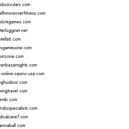
obcirculars.com
lthmoreoverfitness.com
pslotxgames.com
terloggnet.net
tella6.com
otsgamesone.com
spinzone.com
yanbazarnights.com
-online-casino-usa.com
nghuidoor.com
wingtravel.com
eniki.com
ndiospecialists.com
dicalcare7.com
ennaball.com