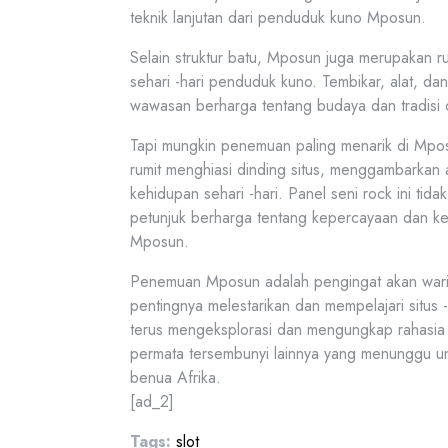
teknik lanjutan dari penduduk kuno Mposun.
Selain struktur batu, Mposun juga merupakan r
sehari -hari penduduk kuno. Tembikar, alat, da
wawasan berharga tentang budaya dan tradisi
Tapi mungkin penemuan paling menarik di Mposu
rumit menghiasi dinding situs, menggambarkan 
kehidupan sehari -hari. Panel seni rock ini tid
petunjuk berharga tentang kepercayaan dan k
Mposun.
Penemuan Mposun adalah pengingat akan waris
pentingnya melestarikan dan mempelajari situs -
terus mengeksplorasi dan mengungkap rahasi
permata tersembunyi lainnya yang menunggu un
benua Afrika.
[ad_2]
Tags:
slot