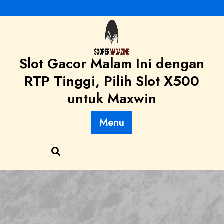
Skip
to
content
Slot Gacor Malam Ini dengan
RTP Tinggi, Pilih Slot X500
untuk Maxwin
Menu