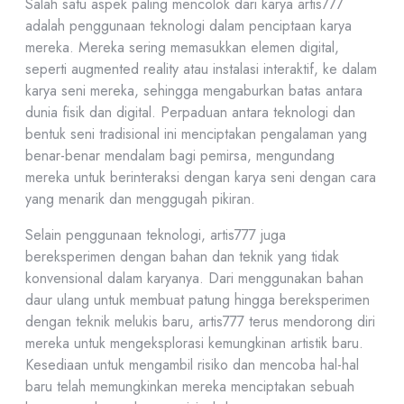
Salah satu aspek paling mencolok dari karya artis777
adalah penggunaan teknologi dalam penciptaan karya
mereka. Mereka sering memasukkan elemen digital,
seperti augmented reality atau instalasi interaktif, ke dalam
karya seni mereka, sehingga mengaburkan batas antara
dunia fisik dan digital. Perpaduan antara teknologi dan
bentuk seni tradisional ini menciptakan pengalaman yang
benar-benar mendalam bagi pemirsa, mengundang
mereka untuk berinteraksi dengan karya seni dengan cara
yang menarik dan menggugah pikiran.
Selain penggunaan teknologi, artis777 juga
bereksperimen dengan bahan dan teknik yang tidak
konvensional dalam karyanya. Dari menggunakan bahan
daur ulang untuk membuat patung hingga bereksperimen
dengan teknik melukis baru, artis777 terus mendorong diri
mereka untuk mengeksplorasi kemungkinan artistik baru.
Kesediaan untuk mengambil risiko dan mencoba hal-hal
baru telah memungkinkan mereka menciptakan sebuah