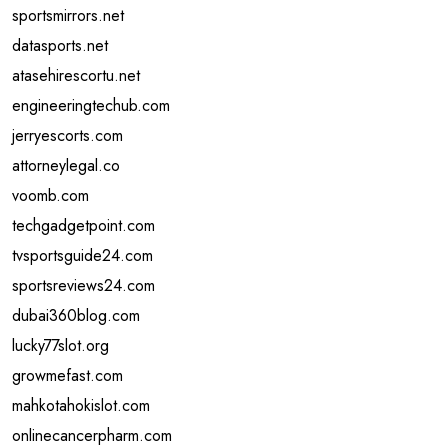
sportsmirrors.net
datasports.net
atasehirescortu.net
engineeringtechub.com
jerryescorts.com
attorneylegal.co
voomb.com
techgadgetpoint.com
tvsportsguide24.com
sportsreviews24.com
dubai360blog.com
lucky77slot.org
growmefast.com
mahkotahokislot.com
onlinecancerpharm.com