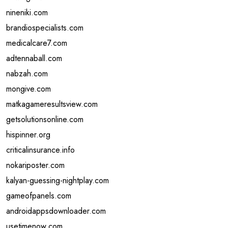
nineniki.com
brandiospecialists.com
medicalcare7.com
adtennaball.com
nabzah.com
mongive.com
matkagameresultsview.com
getsolutionsonline.com
hispinner.org
criticalinsurance.info
nokariposter.com
kalyan-guessing-nightplay.com
gameofpanels.com
androidappsdownloader.com
usetimenow.com