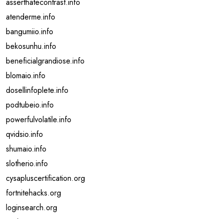
asserthatecontrast.info
atenderme.info
bangumiio.info
bekosunhu.info
beneficialgrandiose.info
blomaio.info
dosellinfoplete.info
podtubeio.info
powerfulvolatile.info
qvidsio.info
shumaio.info
slotherio.info
cysapluscertification.org
fortnitehacks.org
loginsearch.org