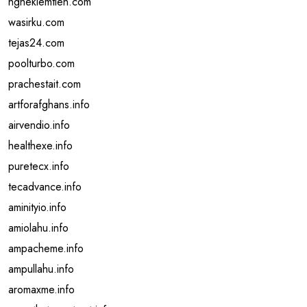
nghekiemtien.com
wasirku.com
tejas24.com
poolturbo.com
prachestait.com
artforafghans.info
airvendio.info
healthexe.info
puretecx.info
tecadvance.info
aminityio.info
amiolahu.info
ampacheme.info
ampullahu.info
aromaxme.info