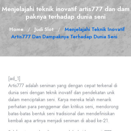
Menjelajahi teknik inovatif artis777 dan dam
paknya terhadap dunia seni
Home
Judi Slot
Menjelajahi Teknik Inovatif
/
/
Artis777 Dan Dampaknya Terhadap Dunia Seni
[ad_1]
Artis777 adalah seniman yang dengan cepat terkenal di
dunia seni dengan teknik inovatif dan pendekatan unik
dalam menciptakan seni. Karya mereka telah menarik
perhatian para penggemar dan kritikus seni, mendorong
batas-batas bentuk seni tradisional dan mendefinisikan
kembali apa artinya menjadi seniman di abad ke-21.