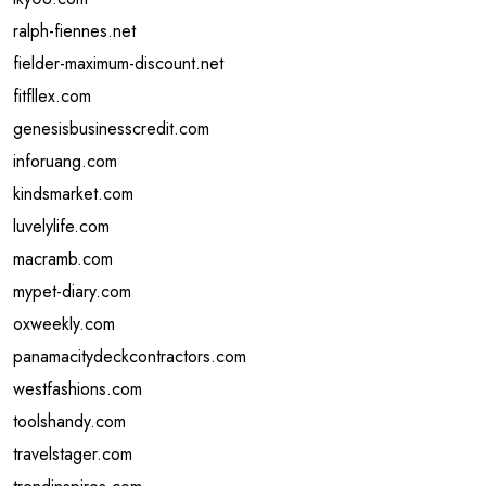
ralph-fiennes.net
fielder-maximum-discount.net
fitfllex.com
genesisbusinesscredit.com
inforuang.com
kindsmarket.com
luvelylife.com
macramb.com
mypet-diary.com
oxweekly.com
panamacitydeckcontractors.com
westfashions.com
toolshandy.com
travelstager.com