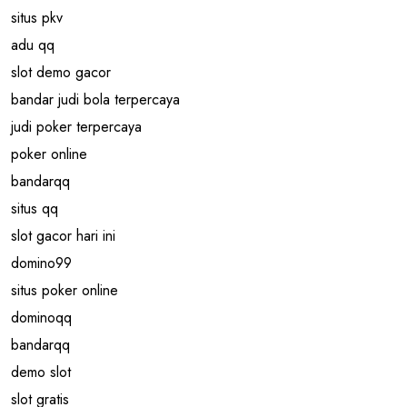
situs pkv
adu qq
slot demo gacor
bandar judi bola terpercaya
judi poker terpercaya
poker online
bandarqq
situs qq
slot gacor hari ini
domino99
situs poker online
dominoqq
bandarqq
demo slot
slot gratis