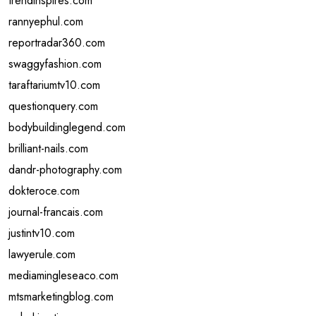
trendinspires.com
rannyephul.com
reportradar360.com
swaggyfashion.com
taraftariumtv10.com
questionquery.com
bodybuildinglegend.com
brilliant-nails.com
dandr-photography.com
dokteroce.com
journal-francais.com
justintv10.com
lawyerule.com
mediamingleseaco.com
mtsmarketingblog.com