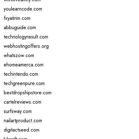
youlearncode.com
fxyatirim.com
abbuguide.com
technologyresult.com
webhostingoffers.org
whatszow.com
ehomeamerca.com
techintendo.com
techgreenpure.com
bestdropshipstore.com
cartelreviews.com
surfsway.com
nailartproduct.com
digitactseed.com