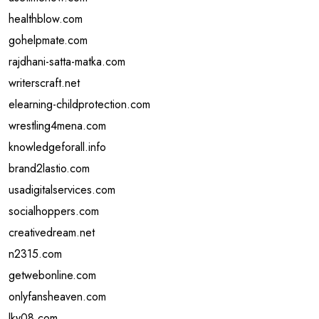
healthblow.com
gohelpmate.com
rajdhani-satta-matka.com
writerscraft.net
elearning-childprotection.com
wrestling4mena.com
knowledgeforall.info
brand2lastio.com
usadigitalservices.com
socialhoppers.com
creativedream.net
n2315.com
getwebonline.com
onlyfansheaven.com
lky08.com