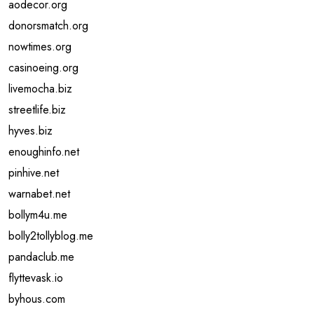
aodecor.org
donorsmatch.org
nowtimes.org
casinoeing.org
livemocha.biz
streetlife.biz
hyves.biz
enoughinfo.net
pinhive.net
warnabet.net
bollym4u.me
bolly2tollyblog.me
pandaclub.me
flyttevask.io
byhous.com