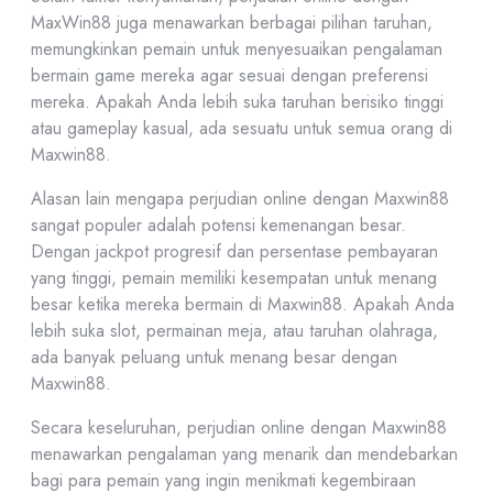
MaxWin88 juga menawarkan berbagai pilihan taruhan,
memungkinkan pemain untuk menyesuaikan pengalaman
bermain game mereka agar sesuai dengan preferensi
mereka. Apakah Anda lebih suka taruhan berisiko tinggi
atau gameplay kasual, ada sesuatu untuk semua orang di
Maxwin88.
Alasan lain mengapa perjudian online dengan Maxwin88
sangat populer adalah potensi kemenangan besar.
Dengan jackpot progresif dan persentase pembayaran
yang tinggi, pemain memiliki kesempatan untuk menang
besar ketika mereka bermain di Maxwin88. Apakah Anda
lebih suka slot, permainan meja, atau taruhan olahraga,
ada banyak peluang untuk menang besar dengan
Maxwin88.
Secara keseluruhan, perjudian online dengan Maxwin88
menawarkan pengalaman yang menarik dan mendebarkan
bagi para pemain yang ingin menikmati kegembiraan