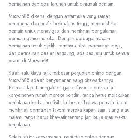
permainan dan opsi taruhan untuk dinikmati pemain.
Maxwin88 dikenal dengan antarmuka yang ramah
pengguna dan grafik berkualitas tinggi, memudahkan
pemain untuk menavigasi dan menikmati pengalaman
bermain game mereka. Dengan berbagai macam
permainan untuk dipilih, termasuk slot, permainan meja,
dan permainan dealer langsung, ada sesuatu untuk semua
orang di Maxwin88.
Salah satu daya tarik terbesar perjudian online dengan
Maxwin88 adalah kenyamanan yang ditawarkannya.
Pemain dapat mengakses game favorit mereka dari
kenyamanan rumah mereka sendiri, tanpa harus melakukan
perjalanan ke kasino fisik. Ini berarti bahwa pemain dapat
menikmati permainan favorit mereka kapan saja, siang atau
malam, tanpa harus khawatir tentang jam buka atau waktu
perjalanan.
Selain faktor kenyamanan, perjudian online dengan