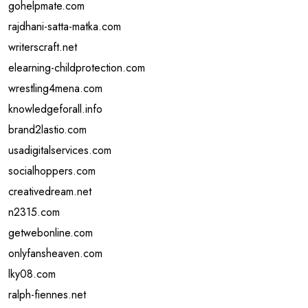
gohelpmate.com
rajdhani-satta-matka.com
writerscraft.net
elearning-childprotection.com
wrestling4mena.com
knowledgeforall.info
brand2lastio.com
usadigitalservices.com
socialhoppers.com
creativedream.net
n2315.com
getwebonline.com
onlyfansheaven.com
lky08.com
ralph-fiennes.net