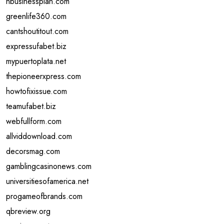
nbusinessplan.com
greenlife360.com
cantshoutitout.com
expressufabet.biz
mypuertoplata.net
thepioneerxpress.com
howtofixissue.com
teamufabet.biz
webfullform.com
allviddownload.com
decorsmag.com
gamblingcasinonews.com
universitiesofamerica.net
progameofbrands.com
qbreview.org