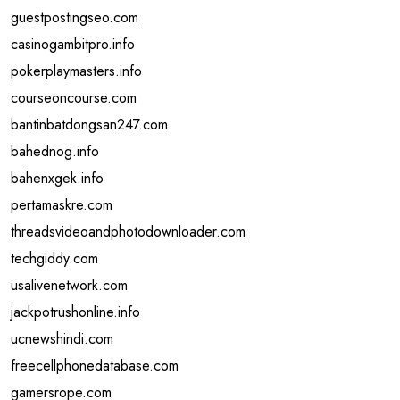
guestpostingseo.com
casinogambitpro.info
pokerplaymasters.info
courseoncourse.com
bantinbatdongsan247.com
bahednog.info
bahenxgek.info
pertamaskre.com
threadsvideoandphotodownloader.com
techgiddy.com
usalivenetwork.com
jackpotrushonline.info
ucnewshindi.com
freecellphonedatabase.com
gamersrope.com