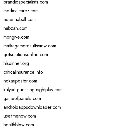
brandiospecialists.com
medicalcare7.com
adtennaball.com
nabzah.com
mongive.com
matkagameresultsview.com
getsolutionsonline.com
hispinner.org
criticalinsurance.info
nokariposter.com
kalyan-guessing-nightplay.com
gameofpanels.com
androidappsdownloader.com
usetimenow.com
healthblow.com