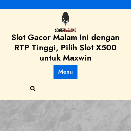
Skip
to
content
Slot Gacor Malam Ini dengan
RTP Tinggi, Pilih Slot X500
untuk Maxwin
Menu