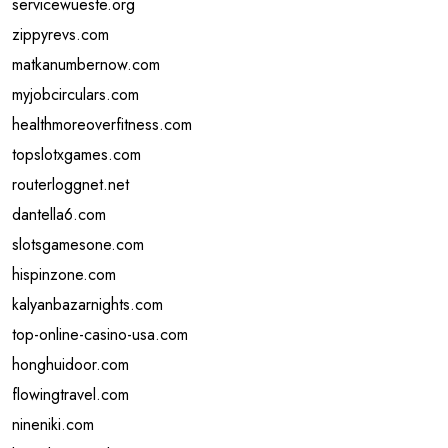
servicewueste.org
zippyrevs.com
matkanumbernow.com
myjobcirculars.com
healthmoreoverfitness.com
topslotxgames.com
routerloggnet.net
dantella6.com
slotsgamesone.com
hispinzone.com
kalyanbazarnights.com
top-online-casino-usa.com
honghuidoor.com
flowingtravel.com
nineniki.com