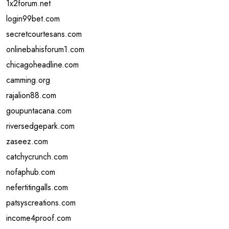
1x2forum.net
login99bet.com
secretcourtesans.com
onlinebahisforum1.com
chicagoheadline.com
camming.org
rajalion88.com
goupuntacana.com
riversedgepark.com
zaseez.com
catchycrunch.com
nofaphub.com
nefertitingalls.com
patsyscreations.com
income4proof.com