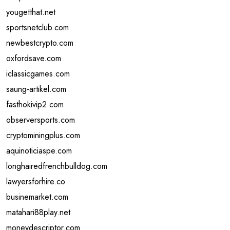
yougetthat.net
sportsnetclub.com
newbestcrypto.com
oxfordsave.com
iclassicgames.com
saung-artikel.com
fasthokivip2.com
observersports.com
cryptominingplus.com
aquinoticiaspe.com
longhairedfrenchbulldog.com
lawyersforhire.co
businemarket.com
matahari88play.net
moneydescriptor.com