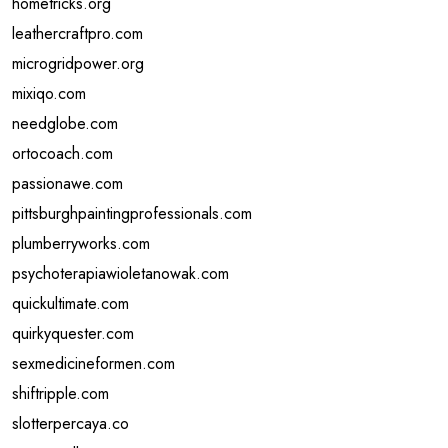
hometricks.org
leathercraftpro.com
microgridpower.org
mixiqo.com
needglobe.com
ortocoach.com
passionawe.com
pittsburghpaintingprofessionals.com
plumberryworks.com
psychoterapiawioletanowak.com
quickultimate.com
quirkyquester.com
sexmedicineformen.com
shiftripple.com
slotterpercaya.co