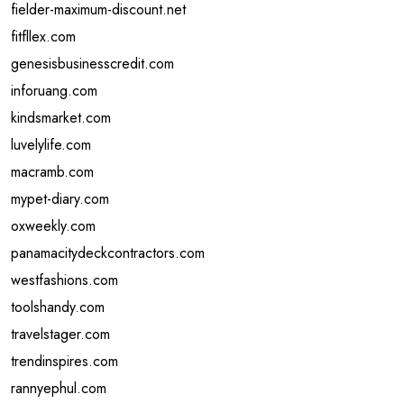
fielder-maximum-discount.net
fitfllex.com
genesisbusinesscredit.com
inforuang.com
kindsmarket.com
luvelylife.com
macramb.com
mypet-diary.com
oxweekly.com
panamacitydeckcontractors.com
westfashions.com
toolshandy.com
travelstager.com
trendinspires.com
rannyephul.com