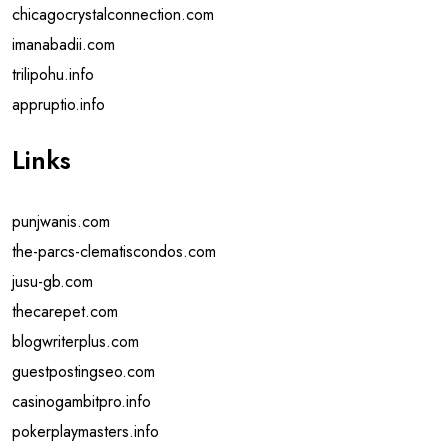
chicagocrystalconnection.com
imanabadii.com
trilipohu.info
appruptio.info
Links
punjwanis.com
the-parcs-clematiscondos.com
jusu-gb.com
thecarepet.com
blogwriterplus.com
guestpostingseo.com
casinogambitpro.info
pokerplaymasters.info