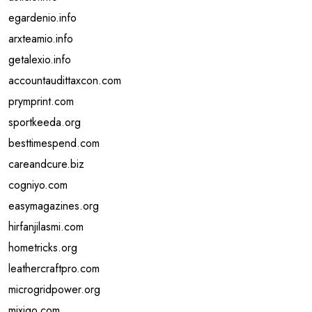
egardenio.info
arxteamio.info
getalexio.info
accountaudittaxcon.com
prymprint.com
sportkeeda.org
besttimespend.com
careandcure.biz
cogniyo.com
easymagazines.org
hirfanjilasmi.com
hometricks.org
leathercraftpro.com
microgridpower.org
mixiqo.com