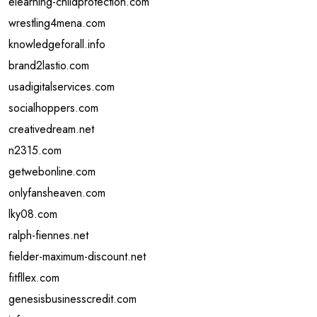
elearning-childprotection.com
wrestling4mena.com
knowledgeforall.info
brand2lastio.com
usadigitalservices.com
socialhoppers.com
creativedream.net
n2315.com
getwebonline.com
onlyfansheaven.com
lky08.com
ralph-fiennes.net
fielder-maximum-discount.net
fitfllex.com
genesisbusinesscredit.com