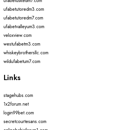
ufabetuskedm7.com
ufabetutoredm3.com
ufabetutoredm7.com
ufabetvalleyum3.com
veloxview.com
westufabetm3.com
whiskeybrothersllc.com
wildufabetum7.com
Links
stagehubs.com
1x2forum.net
login99bet.com
secretcourtesans.com