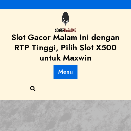
Skip
to
content
Slot Gacor Malam Ini dengan
RTP Tinggi, Pilih Slot X500
untuk Maxwin
Menu