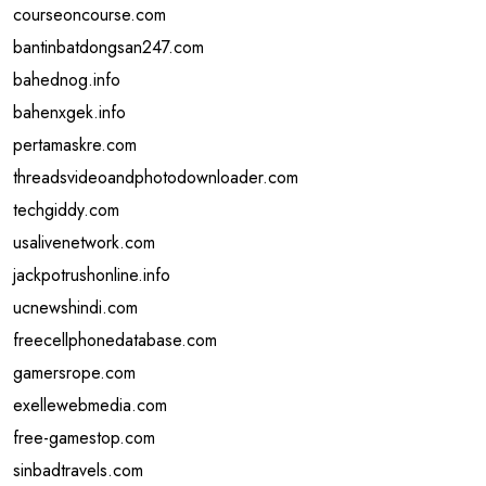
courseoncourse.com
bantinbatdongsan247.com
bahednog.info
bahenxgek.info
pertamaskre.com
threadsvideoandphotodownloader.com
techgiddy.com
usalivenetwork.com
jackpotrushonline.info
ucnewshindi.com
freecellphonedatabase.com
gamersrope.com
exellewebmedia.com
free-gamestop.com
sinbadtravels.com