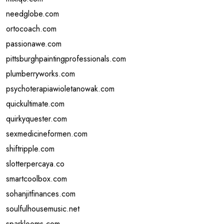
needglobe.com
ortocoach.com
passionawe.com
pittsburghpaintingprofessionals.com
plumberryworks.com
psychoterapiawioletanowak.com
quickultimate.com
quirkyquester.com
sexmedicineformen.com
shiftripple.com
slotterpercaya.co
smartcoolbox.com
sohanjitfinances.com
soulfulhousemusic.net
sparklooms.com