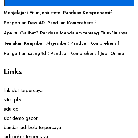
Menjelajahi Fitur Jeniustoto: Panduan Komprehensif
Pengertian Dewi4D: Panduan Komprehensif
Apa itu Gajibet? Panduan Mendalam tentang Fitur-Fiturnya
Temukan Keajaiban Majestibet: Panduan Komprehensif
Pengertian saung4d : Panduan Komprehensif Judi Online
Links
link slot terpercaya
situs pkv
adu qq
slot demo gacor
bandar judi bola terpercaya
judi poker terpercaya