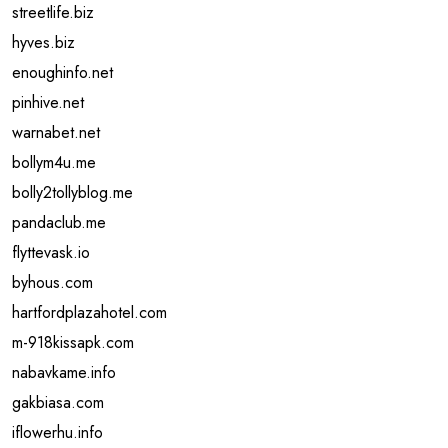
streetlife.biz
hyves.biz
enoughinfo.net
pinhive.net
warnabet.net
bollym4u.me
bolly2tollyblog.me
pandaclub.me
flyttevask.io
byhous.com
hartfordplazahotel.com
m-918kissapk.com
nabavkame.info
gakbiasa.com
iflowerhu.info