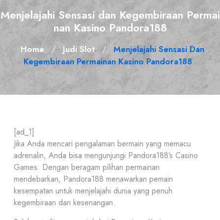
Menjelajahi Sensasi dan Kegembiraan Permai
nan Kasino Pandora188
Home
Judi Slot
Menjelajahi Sensasi Dan
/
/
Kegembiraan Permainan Kasino Pandora188
[ad_1]
Jika Anda mencari pengalaman bermain yang memacu
adrenalin, Anda bisa mengunjungi Pandora188’s Casino
Games. Dengan beragam pilihan permainan
mendebarkan, Pandora188 menawarkan pemain
kesempatan untuk menjelajahi dunia yang penuh
kegembiraan dan kesenangan.