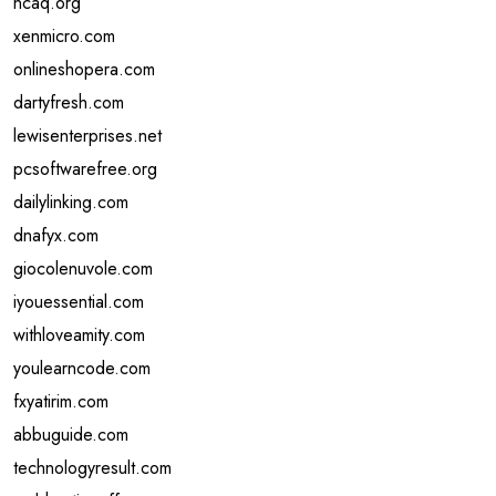
ncaq.org
xenmicro.com
onlineshopera.com
dartyfresh.com
lewisenterprises.net
pcsoftwarefree.org
dailylinking.com
dnafyx.com
giocolenuvole.com
iyouessential.com
withloveamity.com
youlearncode.com
fxyatirim.com
abbuguide.com
technologyresult.com