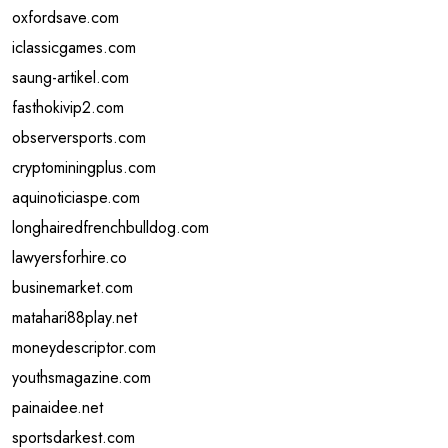
oxfordsave.com
iclassicgames.com
saung-artikel.com
fasthokivip2.com
observersports.com
cryptominingplus.com
aquinoticiaspe.com
longhairedfrenchbulldog.com
lawyersforhire.co
businemarket.com
matahari88play.net
moneydescriptor.com
youthsmagazine.com
painaidee.net
sportsdarkest.com