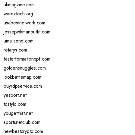
ukmagzine.com
wareztech.org
usabestnetwork.com
jessepinkmanoutfit.com
umailsend.com
retarys.com
fasterformationcpf.com
goldensnuggles.com
lookbattlemap.com
buyrdpservice.com
yesport.net
tostylo.com
yougetthat.net
sportsnetclub.com
newbestcrypto.com