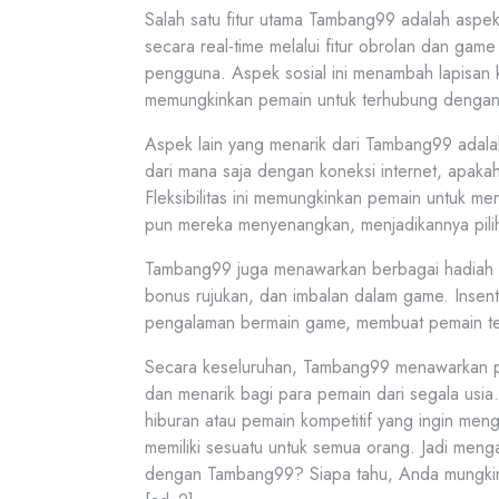
Salah satu fitur utama Tambang99 adalah aspek 
secara real-time melalui fitur obrolan dan gam
pengguna. Aspek sosial ini menambah lapisan 
memungkinkan pemain untuk terhubung dengan o
Aspek lain yang menarik dari Tambang99 adal
dari mana saja dengan koneksi internet, apakah
Fleksibilitas ini memungkinkan pemain untuk m
pun mereka menyenangkan, menjadikannya pilih
Tambang99 juga menawarkan berbagai hadiah da
bonus rujukan, dan imbalan dalam game. Insent
pengalaman bermain game, membuat pemain tetap
Secara keseluruhan, Tambang99 menawarkan 
dan menarik bagi para pemain dari segala usi
hiburan atau pemain kompetitif yang ingin men
memiliki sesuatu untuk semua orang. Jadi men
dengan Tambang99? Siapa tahu, Anda mungkin