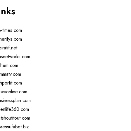
inks
e-times.com
merifys.com
piratif.net
msnetworks.com
fthem.com
ommatv.com
hporfit.com
asionline.com
usinessplan.com
eenlife360.com
tshoutitout.com
ressufabet.biz