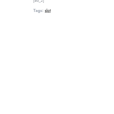
[ad_2]
Tags:
slot