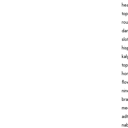
hea
to
rou
dan
sl
hi
kal
top
ho
flo
nin
bra
me
adt
na