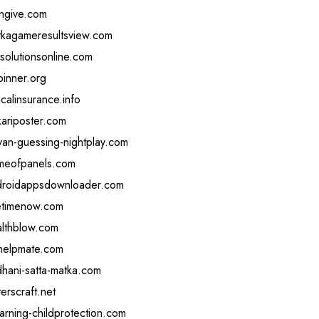
ngive.com
tkagameresultsview.com
solutionsonline.com
pinner.org
ticalinsurance.info
ariposter.com
yan-guessing-nightplay.com
meofpanels.com
droidappsdownloader.com
etimenow.com
althblow.com
helpmate.com
dhani-satta-matka.com
terscraft.net
arning-childprotection.com