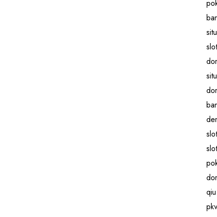
pok
ba
sit
slo
do
sit
do
ba
dem
slo
slo
po
do
qiu
pk