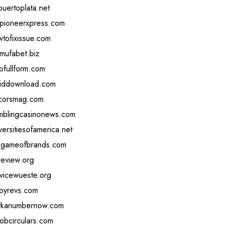
uertoplata.net
epioneerxpress.com
tofixissue.com
mufabet.biz
bfullform.com
viddownload.com
corsmag.com
mblingcasinonews.com
versitiesofamerica.net
ogameofbrands.com
review.org
vicewueste.org
ppyrevs.com
tkanumbernow.com
obcirculars.com