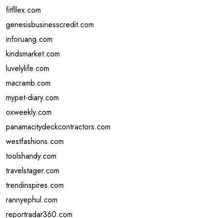
fitfllex.com
genesisbusinesscredit.com
inforuang.com
kindsmarket.com
luvelylife.com
macramb.com
mypet-diary.com
oxweekly.com
panamacitydeckcontractors.com
westfashions.com
toolshandy.com
travelstager.com
trendinspires.com
rannyephul.com
reportradar360.com