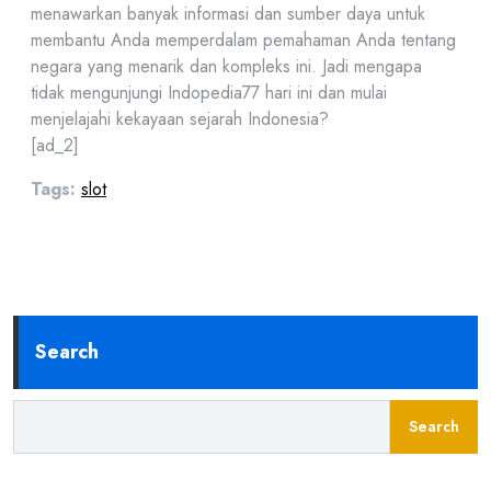
menawarkan banyak informasi dan sumber daya untuk
membantu Anda memperdalam pemahaman Anda tentang
negara yang menarik dan kompleks ini. Jadi mengapa
tidak mengunjungi Indopedia77 hari ini dan mulai
menjelajahi kekayaan sejarah Indonesia?
[ad_2]
Tags:
slot
Search
Search