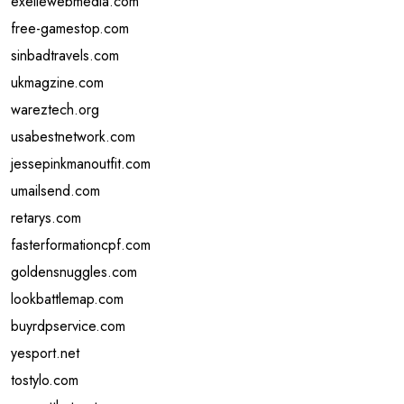
exellewebmedia.com
free-gamestop.com
sinbadtravels.com
ukmagzine.com
wareztech.org
usabestnetwork.com
jessepinkmanoutfit.com
umailsend.com
retarys.com
fasterformationcpf.com
goldensnuggles.com
lookbattlemap.com
buyrdpservice.com
yesport.net
tostylo.com