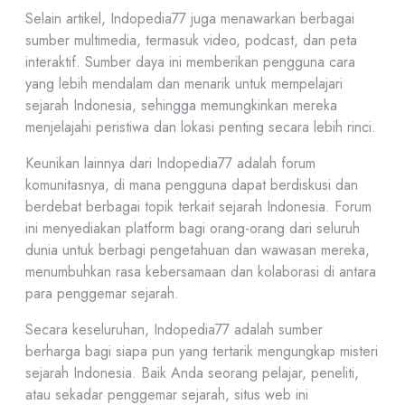
Selain artikel, Indopedia77 juga menawarkan berbagai
sumber multimedia, termasuk video, podcast, dan peta
interaktif. Sumber daya ini memberikan pengguna cara
yang lebih mendalam dan menarik untuk mempelajari
sejarah Indonesia, sehingga memungkinkan mereka
menjelajahi peristiwa dan lokasi penting secara lebih rinci.
Keunikan lainnya dari Indopedia77 adalah forum
komunitasnya, di mana pengguna dapat berdiskusi dan
berdebat berbagai topik terkait sejarah Indonesia. Forum
ini menyediakan platform bagi orang-orang dari seluruh
dunia untuk berbagi pengetahuan dan wawasan mereka,
menumbuhkan rasa kebersamaan dan kolaborasi di antara
para penggemar sejarah.
Secara keseluruhan, Indopedia77 adalah sumber
berharga bagi siapa pun yang tertarik mengungkap misteri
sejarah Indonesia. Baik Anda seorang pelajar, peneliti,
atau sekadar penggemar sejarah, situs web ini