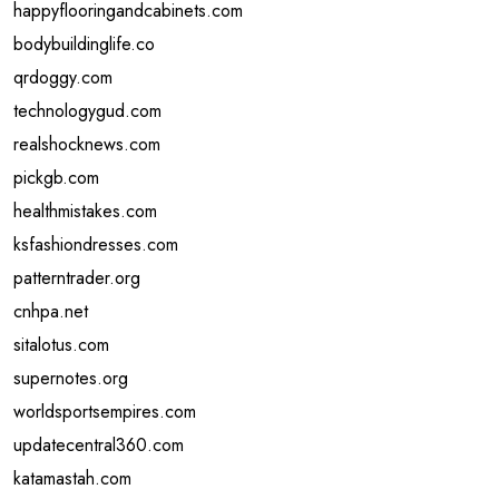
happyflooringandcabinets.com
bodybuildinglife.co
qrdoggy.com
technologygud.com
realshocknews.com
pickgb.com
healthmistakes.com
ksfashiondresses.com
patterntrader.org
cnhpa.net
sitalotus.com
supernotes.org
worldsportsempires.com
updatecentral360.com
katamastah.com