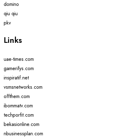
domino
qiu qiu
pkv
Links
uae-times.com
gamerifys.com
inspiratif.net
vsmsnetworks.com
offthem.com
ibommatv.com
techporfit.com
bekasionline.com
nbusinessplan.com