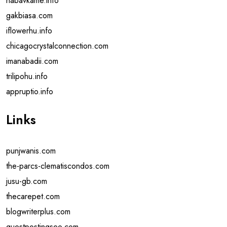
nabavkame.info
gakbiasa.com
iflowerhu.info
chicagocrystalconnection.com
imanabadii.com
trilipohu.info
appruptio.info
Links
punjwanis.com
the-parcs-clematiscondos.com
jusu-gb.com
thecarepet.com
blogwriterplus.com
guestpostingseo.com