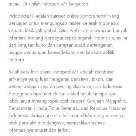
dunia. Di sinilah Indopedia77 berperan.
Indopedia77 adalah sumber online komprehensif yang
bertujuan untuk mengungkap misteri sejarah Indonesia
kepada khalayak global. Situs web ini menawarkan banyak
informasi tentang berbagai aspek sejarah Indonesia, mulai
dari kerajaan kuno dan kerajaan abad pertengahan
hingga perjuangan kemerdekaan dan lanskap politik
modern.
Salah satu fitur utama Indopedia77 adalah database
artikelnya yang luas mengenai peristiwa, tokoh, dan
perkembangan sejarah penting dalam sejarah Indonesia.
Pengguna dapat menelusuri artikel untuk mempelajari
lebih lanjut tentang topik-topik seperti Kerajaan Majapahit,
Perusahaan Hindia Timur Belanda, dan Revolusi Nasional
Indonesia. Setiap artikel diteliti dan ditulis dengan cermat
oleh para ahli di bidangnya, memastikan bahwa
informasinya akurat dan terkini.