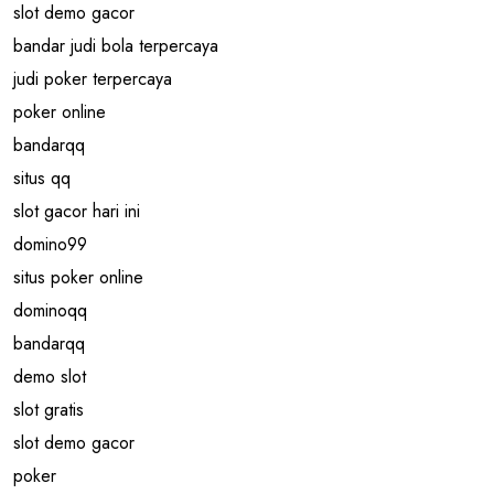
slot demo gacor
bandar judi bola terpercaya
judi poker terpercaya
poker online
bandarqq
situs qq
slot gacor hari ini
domino99
situs poker online
dominoqq
bandarqq
demo slot
slot gratis
slot demo gacor
poker