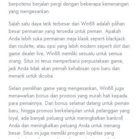
berpotensi berjalan pergi dengan beberapa kemenangan
yang mengesankan.
Salah satu daya tarik terbesar dari Win88 adalah pilihan
besar permainan yang tersedia untuk pemain. Apakah
Anda lebih suka permainan meja klasik seperti blackjack
dan roulette, atau opsi yang lebih modern seperti slot dan
game dealer live, Win88 memiliki sesuatu untuk semua
orang. Situs ini terus memperbarui perpustakaan game,
jadi Anda tidak akan pernah kehabisan opsi baru dan
menarik untuk dicoba.
Selain pemilihan game yang mengesankan, Win88 juga
menawarkan bonus dan promosi yang murah hati kepada
para pemainnya. Dari bonus selamat datang untuk pemain
baru, hingga promosi berkelanjutan untuk pelanggan yang
loyal, ada banyak peluang untuk meningkatkan bankroll
Anda dan meningkatkan peluang Anda untuk menang
besar. Situs ini juga memiliki program loyalitas yang