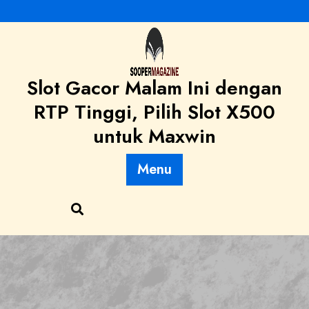
Skip
to
content
Slot Gacor Malam Ini dengan
RTP Tinggi, Pilih Slot X500
untuk Maxwin
Menu