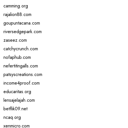
camming.org
rajalion88.com
goupuntacana.com
riversedgepark.com
zaseez.com
catchycrunch.com
nofaphub.com
nefertitingalls.com
patsyscreations.com
income4proof.com
educaritas.org
lensajelajah.com
betflik09.net
ncaq.org
xenmicro.com