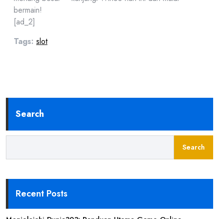
bermain!
[ad_2]
Tags:
slot
Search
Search
Recent Posts