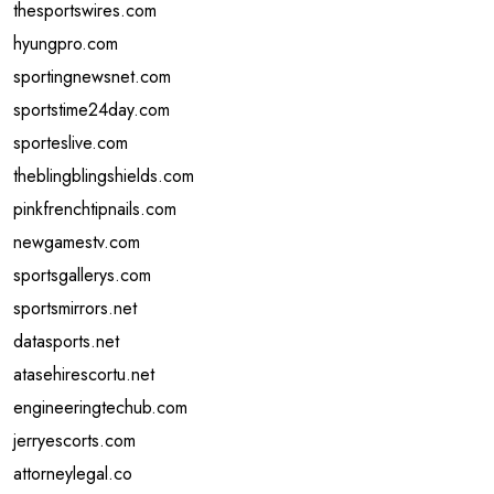
thesportswires.com
hyungpro.com
sportingnewsnet.com
sportstime24day.com
sporteslive.com
theblingblingshields.com
pinkfrenchtipnails.com
newgamestv.com
sportsgallerys.com
sportsmirrors.net
datasports.net
atasehirescortu.net
engineeringtechub.com
jerryescorts.com
attorneylegal.co