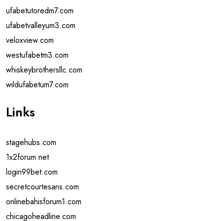
ufabetutoredm7.com
ufabetvalleyum3.com
veloxview.com
westufabetm3.com
whiskeybrothersllc.com
wildufabetum7.com
Links
stagehubs.com
1x2forum.net
login99bet.com
secretcourtesans.com
onlinebahisforum1.com
chicagoheadline.com