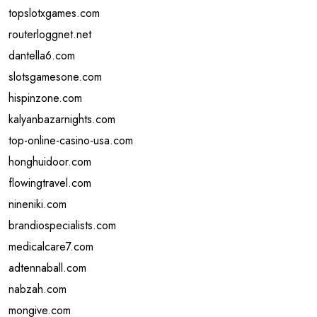
topslotxgames.com
routerloggnet.net
dantella6.com
slotsgamesone.com
hispinzone.com
kalyanbazarnights.com
top-online-casino-usa.com
honghuidoor.com
flowingtravel.com
nineniki.com
brandiospecialists.com
medicalcare7.com
adtennaball.com
nabzah.com
mongive.com