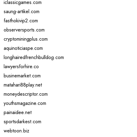
iclassicgames.com
saung-artikel.com
fasthokivip2.com
observersports.com
cryptominingplus.com
aquinoticiaspe.com
longhairedfrenchbulldog.com
lawyersforhire.co
businemarket.com
matahari88play.net
moneydescriptor.com
youthsmagazine.com
painaidee.net
sportsdarkest.com
webtoon.biz