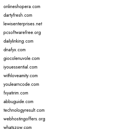
onlineshopera.com
dartyfresh.com
lewisenterprises.net
pcsoftwarefree.org
dailylinking.com
dnafyx.com
giocolenuvole.com
iyouessential.com
withloveamity.com
youlearncode.com
fxyatirim.com
abbuguide.com
technologyresult.com
webhostingoffers.org
whatszow.com