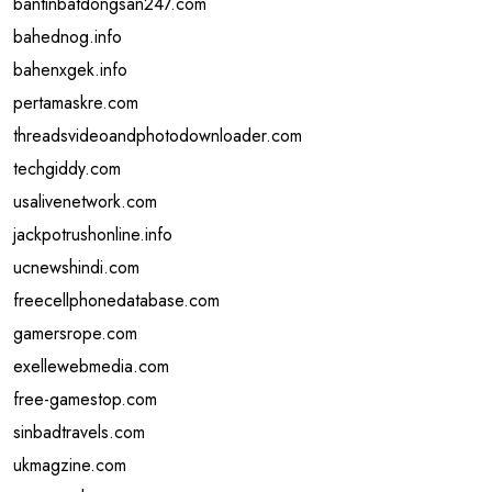
bantinbatdongsan247.com
bahednog.info
bahenxgek.info
pertamaskre.com
threadsvideoandphotodownloader.com
techgiddy.com
usalivenetwork.com
jackpotrushonline.info
ucnewshindi.com
freecellphonedatabase.com
gamersrope.com
exellewebmedia.com
free-gamestop.com
sinbadtravels.com
ukmagzine.com