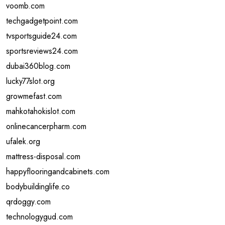
voomb.com
techgadgetpoint.com
tvsportsguide24.com
sportsreviews24.com
dubai360blog.com
lucky77slot.org
growmefast.com
mahkotahokislot.com
onlinecancerpharm.com
ufalek.org
mattress-disposal.com
happyflooringandcabinets.com
bodybuildinglife.co
qrdoggy.com
technologygud.com