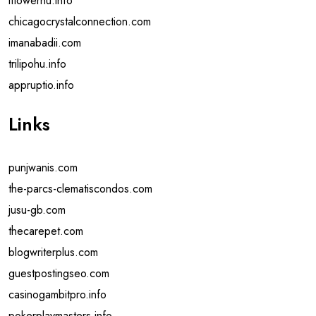
iflowerhu.info
chicagocrystalconnection.com
imanabadii.com
trilipohu.info
appruptio.info
Links
punjwanis.com
the-parcs-clematiscondos.com
jusu-gb.com
thecarepet.com
blogwriterplus.com
guestpostingseo.com
casinogambitpro.info
pokerplaymasters.info