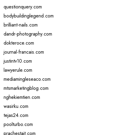
questionquery.com
bodybuildinglegend.com
brilliant-nails.com
dandr-photography.com
dokteroce.com
journal-francais.com
justintv10.com
lawyerule.com
mediamingleseaco.com
mtsmarketingblog.com
nghekiemtien.com
wasirku.com
tejas24.com
poolturbo.com
prachestait.com