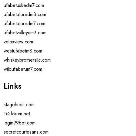
ufabetuskedm7.com
ufabetutoredm3.com
ufabetutoredm7.com
ufabetvalleyum3.com
veloxview.com
westufabetm3.com
whiskeybrothersllc.com
wildufabetum7.com
Links
stagehubs.com
1x2forum.net
login99bet.com
secretcourtesans.com