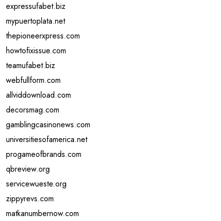
expressufabet.biz
mypuertoplata.net
thepioneerxpress.com
howtofixissue.com
teamufabet.biz
webfullform.com
allviddownload.com
decorsmag.com
gamblingcasinonews.com
universitiesofamerica.net
progameofbrands.com
qbreview.org
servicewueste.org
zippyrevs.com
matkanumbernow.com