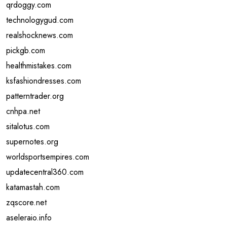
qrdoggy.com
technologygud.com
realshocknews.com
pickgb.com
healthmistakes.com
ksfashiondresses.com
patterntrader.org
cnhpa.net
sitalotus.com
supernotes.org
worldsportsempires.com
updatecentral360.com
katamastah.com
zqscore.net
aseleraio.info