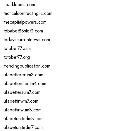
sparklooms.com
tacticalcontractingllc.com
thecapitalpowers.com
tobabet88slot3.com
todayscurrentnews.com
totobet77.asia
totobet77.org
trendingpublication.com
ufabettererum3.com
ufabettermentm4.com
ufabettersum7.com
ufabettinwm7.com
ufabettinwum3.com
ufabetunitedm3.com
ufabetunitedm7.com