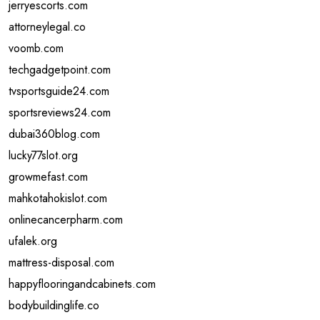
jerryescorts.com
attorneylegal.co
voomb.com
techgadgetpoint.com
tvsportsguide24.com
sportsreviews24.com
dubai360blog.com
lucky77slot.org
growmefast.com
mahkotahokislot.com
onlinecancerpharm.com
ufalek.org
mattress-disposal.com
happyflooringandcabinets.com
bodybuildinglife.co