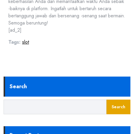
keberhasilan Anda dan memanfaatkan waktu Anda sebaik
-baiknya di platform. Ingatlah untuk bertaruh secara
bertanggung jawab dan bersenang -senang saat bermain.
Semoga beruntung!
[ad_2]
Tags:
slot
Search
Search