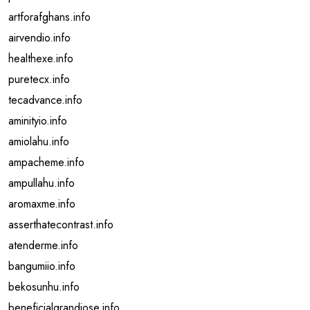
artforafghans.info
airvendio.info
healthexe.info
puretecx.info
tecadvance.info
aminityio.info
amiolahu.info
ampacheme.info
ampullahu.info
aromaxme.info
asserthatecontrast.info
atenderme.info
bangumiio.info
bekosunhu.info
beneficialgrandiose.info