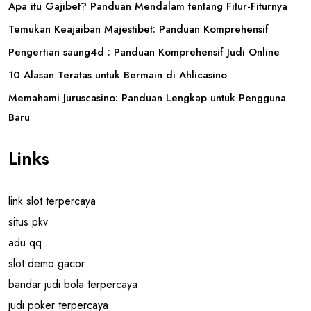
Apa itu Gajibet? Panduan Mendalam tentang Fitur-Fiturnya
Temukan Keajaiban Majestibet: Panduan Komprehensif
Pengertian saung4d : Panduan Komprehensif Judi Online
10 Alasan Teratas untuk Bermain di Ahlicasino
Memahami Juruscasino: Panduan Lengkap untuk Pengguna
Baru
Links
link slot terpercaya
situs pkv
adu qq
slot demo gacor
bandar judi bola terpercaya
judi poker terpercaya