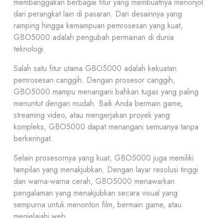
membanggakan berbagai fitur yang membuatnya menonjol
dari perangkat lain di pasaran. Dari desainnya yang
ramping hingga kemampuan pemrosesan yang kuat,
GBO5000 adalah pengubah permainan di dunia
teknologi.
Salah satu fitur utama GBO5000 adalah kekuatan
pemrosesan canggih. Dengan prosesor canggih,
GBO5000 mampu menangani bahkan tugas yang paling
menuntut dengan mudah. Baik Anda bermain game,
streaming video, atau mengerjakan proyek yang
kompleks, GBO5000 dapat menangani semuanya tanpa
berkeringat.
Selain prosesornya yang kuat, GBO5000 juga memiliki
tampilan yang menakjubkan. Dengan layar resolusi tinggi
dan warna-warna cerah, GBO5000 menawarkan
pengalaman yang menakjubkan secara visual yang
sempurna untuk menonton film, bermain game, atau
menjelajahi web.