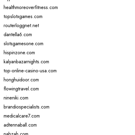
healthmoreoverfitness.com
topslotxgames.com
routerloggnet.net
dantella6.com
slotsgamesone.com
hispinzone.com
kalyanbazarnights.com
top-online-casino-usa.com
honghuidoor.com
flowingtravel.com
nineniki.com
brandiospecialists.com
medicalcare7.com
adtennaball.com
nabzah.com