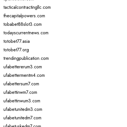
tacticalcontractingllc.com
thecapitalpowers.com
tobabet88slot3.com
todayscurrentnews.com
totobet77.asia
totobet77.org
trendingpublication.com
ufabettererum3.com
ufabettermentm4.com
ufabettersum7.com
ufabettinwm7.com
ufabettinwum3.com
ufabetunitedm3.com
ufabetunitedm7.com
ufabetuskedm7.com