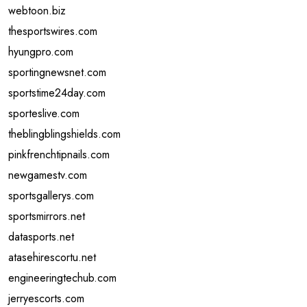
webtoon.biz
thesportswires.com
hyungpro.com
sportingnewsnet.com
sportstime24day.com
sporteslive.com
theblingblingshields.com
pinkfrenchtipnails.com
newgamestv.com
sportsgallerys.com
sportsmirrors.net
datasports.net
atasehirescortu.net
engineeringtechub.com
jerryescorts.com