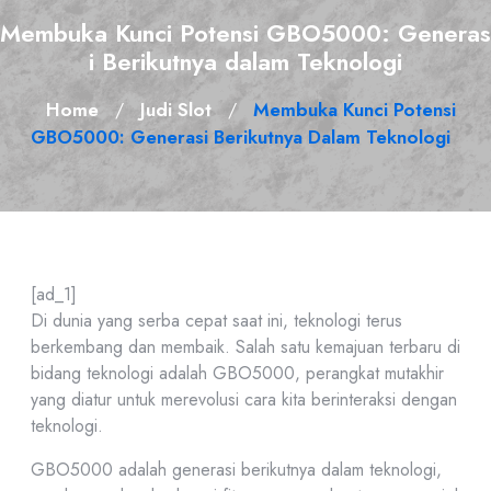
Membuka Kunci Potensi GBO5000: Generas
i Berikutnya dalam Teknologi
Home
Judi Slot
Membuka Kunci Potensi
/
/
GBO5000: Generasi Berikutnya Dalam Teknologi
[ad_1]
Di dunia yang serba cepat saat ini, teknologi terus
berkembang dan membaik. Salah satu kemajuan terbaru di
bidang teknologi adalah GBO5000, perangkat mutakhir
yang diatur untuk merevolusi cara kita berinteraksi dengan
teknologi.
GBO5000 adalah generasi berikutnya dalam teknologi,