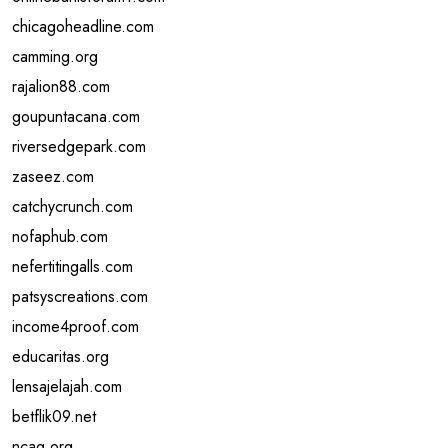
chicagoheadline.com
camming.org
rajalion88.com
goupuntacana.com
riversedgepark.com
zaseez.com
catchycrunch.com
nofaphub.com
nefertitingalls.com
patsyscreations.com
income4proof.com
educaritas.org
lensajelajah.com
betflik09.net
ncaq.org