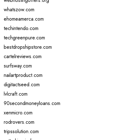
webhostingoffers.org
whatszow.com
ehomeamerca.com
techintendo.com
techgreenpure.com
bestdropshipstore.com
cartelreviews.com
surfsway.com
nailartproduct.com
digitactseed.com
lvlcraft.com
90secondmoneyloans.com
xenmicro.com
rodrovers.com
tripssolution.com