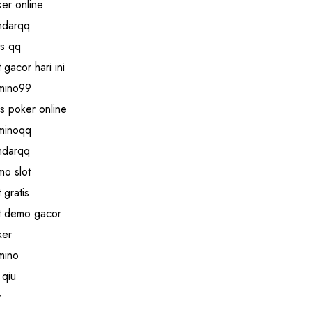
er online
ndarqq
us qq
t gacor hari ini
mino99
us poker online
minoqq
ndarqq
o slot
t gratis
t demo gacor
ker
mino
 qiu
v