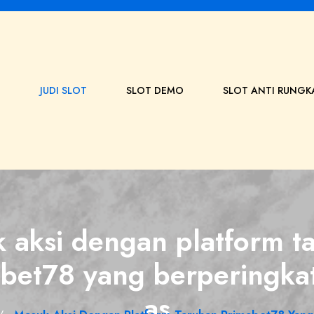
E
JUDI SLOT
SLOT DEMO
SLOT ANTI RUNGK
 aksi dengan platform t
bet78 yang berperingkat
as