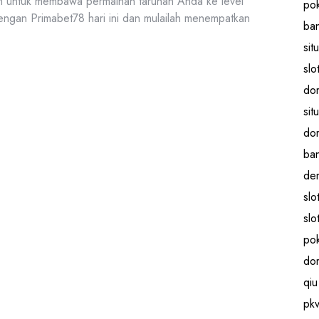
n untuk membawa permainan taruhan Anda ke level
pok
ngan Primabet78 hari ini dan mulailah menempatkan
ba
sit
slo
do
sit
do
ba
dem
slo
slo
po
do
qiu
pk