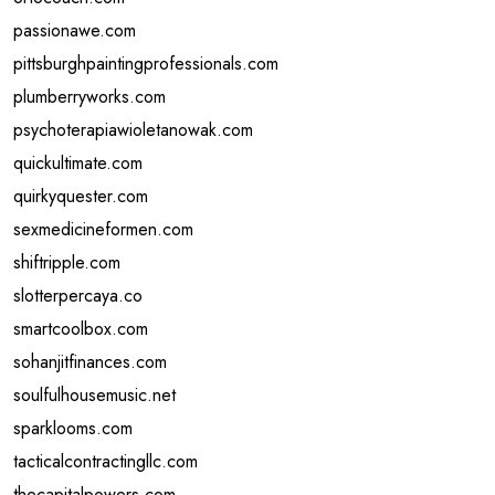
passionawe.com
pittsburghpaintingprofessionals.com
plumberryworks.com
psychoterapiawioletanowak.com
quickultimate.com
quirkyquester.com
sexmedicineformen.com
shiftripple.com
slotterpercaya.co
smartcoolbox.com
sohanjitfinances.com
soulfulhousemusic.net
sparklooms.com
tacticalcontractingllc.com
thecapitalpowers.com