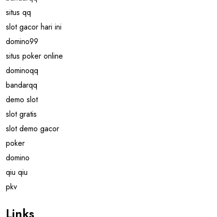
situs qq
slot gacor hari ini
domino99
situs poker online
dominoqq
bandarqq
demo slot
slot gratis
slot demo gacor
poker
domino
qiu qiu
pkv
Links