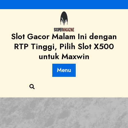
Skip
to
content
Slot Gacor Malam Ini dengan
RTP Tinggi, Pilih Slot X500
untuk Maxwin
Menu