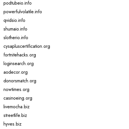
podtubeio.info
powerfulvolatile.info
qvidsio.info
shumaio.info
slotherio.info
cysapluscertification.org
fortnitehacks.org
loginsearch.org
aodecor.org
donorsmatch.org
nowtimes.org
casinoeing.org
livemocha.biz
streetlife.biz
hyves.biz