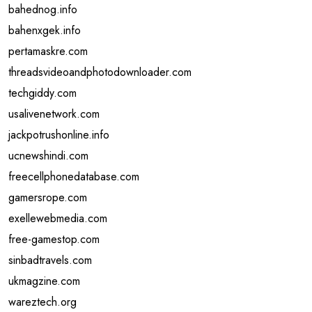
bahednog.info
bahenxgek.info
pertamaskre.com
threadsvideoandphotodownloader.com
techgiddy.com
usalivenetwork.com
jackpotrushonline.info
ucnewshindi.com
freecellphonedatabase.com
gamersrope.com
exellewebmedia.com
free-gamestop.com
sinbadtravels.com
ukmagzine.com
wareztech.org