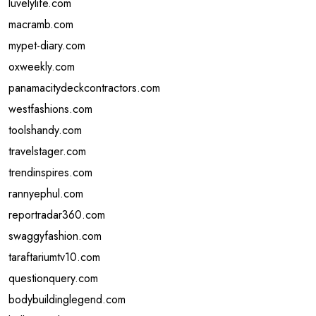
luvelylife.com
macramb.com
mypet-diary.com
oxweekly.com
panamacitydeckcontractors.com
westfashions.com
toolshandy.com
travelstager.com
trendinspires.com
rannyephul.com
reportradar360.com
swaggyfashion.com
taraftariumtv10.com
questionquery.com
bodybuildinglegend.com