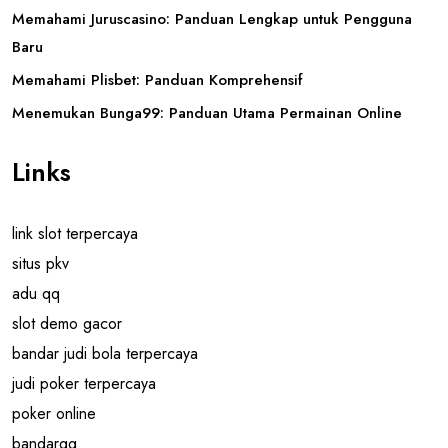
Memahami Juruscasino: Panduan Lengkap untuk Pengguna
Baru
Memahami Plisbet: Panduan Komprehensif
Menemukan Bunga99: Panduan Utama Permainan Online
Links
link slot terpercaya
situs pkv
adu qq
slot demo gacor
bandar judi bola terpercaya
judi poker terpercaya
poker online
bandarqq