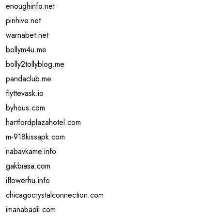
enoughinfo.net
pinhive.net
warnabet.net
bollym4u.me
bolly2tollyblog.me
pandaclub.me
flyttevask.io
byhous.com
hartfordplazahotel.com
m-918kissapk.com
nabavkame.info
gakbiasa.com
iflowerhu.info
chicagocrystalconnection.com
imanabadii.com