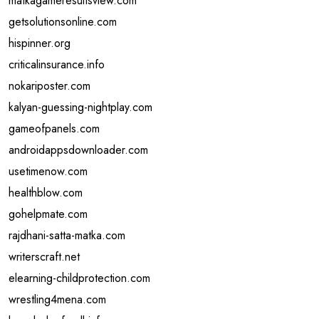
matkagameresultsview.com
getsolutionsonline.com
hispinner.org
criticalinsurance.info
nokariposter.com
kalyan-guessing-nightplay.com
gameofpanels.com
androidappsdownloader.com
usetimenow.com
healthblow.com
gohelpmate.com
rajdhani-satta-matka.com
writerscraft.net
elearning-childprotection.com
wrestling4mena.com