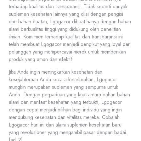
terhadap kualitas dan transparansi. Tidak seperti banyak
suplemen kesehatan lainnya yang diisi dengan pengisi
dan bahan buatan, Lgogacor dibuat hanya dengan bahan
alami berkualitas tinggi yang didukung oleh penelitian
ilmiah. Komitmen terhadap kualitas dan transparansi ini
telah membuat Lgogacor menjadi pengikut yang loyal dari
pelanggan yang mempercayai merek untuk memberikan
produk yang aman dan efektif.
Jika Anda ingin meningkatkan kesehatan dan
kesejahteraan Anda secara keseluruhan, Lgogacor
mungkin merupakan suplemen yang sempurna untuk
Anda. Dengan perpaduan yang kuat antara bahan-bahan
alami dan manfaat kesehatan yang terbukti, Lgogacor
dengan cepat menjadi pilihan bagi individu yang ingin
mendukung kesehatan dan vitalitas mereka. Cobalah
Lgogacor hari ini dan alami suplemen kesehatan baru
yang revolusioner yang mengambil pasar dengan badai.
[ad_2]