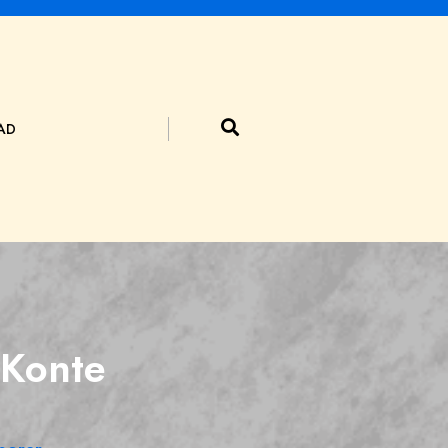
AD
 Konte