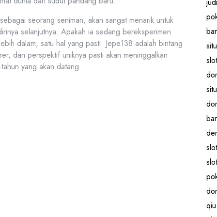
hat dunia dari sudut pandang baru.
jud
pok
sebagai seorang seniman, akan sangat menarik untuk
ba
irinya selanjutnya. Apakah ia sedang bereksperimen
ebih dalam, satu hal yang pasti: Jepe138 adalah bintang
sit
er, dan perspektif uniknya pasti akan meninggalkan
slo
-tahun yang akan datang.
do
sit
do
ba
dem
slo
slo
po
do
qiu