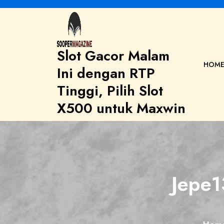
Skip
to
content
Slot Gacor Malam
HOM
Ini dengan RTP
Tinggi, Pilih Slot
X500 untuk Maxwin
Jepe1