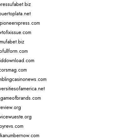
ressufabet.biz
uertoplata.net
epioneerxpress.com
tofixissue.com
mufabet.biz
bfullform.com
viddownload.com
corsmag.com
mblingcasinonews.com
versitiesofamerica.net
ogameofbrands.com
review.org
vicewueste.org
ppyrevs.com
tkanumbernow.com