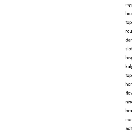
myj
hea
to
rou
dan
sl
hi
kal
top
ho
flo
nin
bra
me
adt