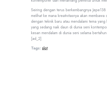
kontemporer dan menantang pemirsa untuk meli
Seiring dengan terus berkembangnya Jepe138 
melihat ke mana kreativitasnya akan membawa d
dengan teknik baru atau mendalami tema yang l
yang sedang naik daun di dunia seni kontempor
kesan mendalam di dunia seni selama bertahun
[ad_2]
Tags:
slot