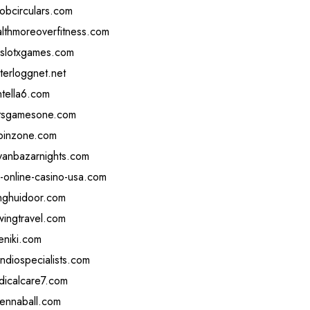
obcirculars.com
lthmoreoverfitness.com
pslotxgames.com
terloggnet.net
tella6.com
otsgamesone.com
spinzone.com
yanbazarnights.com
-online-casino-usa.com
nghuidoor.com
wingtravel.com
eniki.com
ndiospecialists.com
dicalcare7.com
ennaball.com