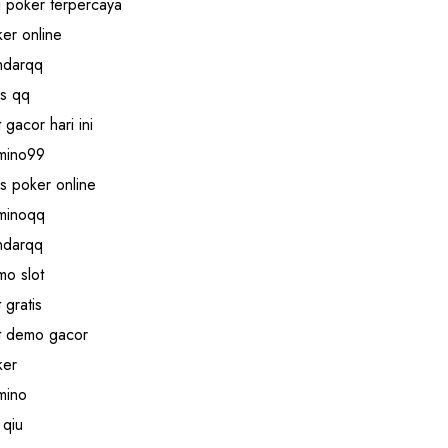
i poker terpercaya
er online
ndarqq
us qq
t gacor hari ini
mino99
us poker online
minoqq
ndarqq
o slot
t gratis
t demo gacor
ker
mino
 qiu