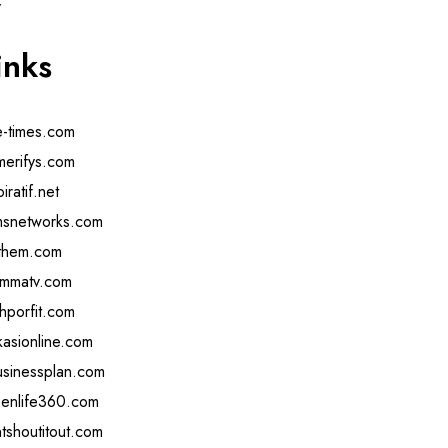
v
inks
e-times.com
merifys.com
piratif.net
msnetworks.com
fthem.com
ommatv.com
hporfit.com
asionline.com
usinessplan.com
eenlife360.com
tshoutitout.com