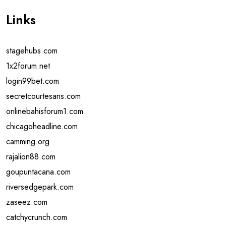
Links
stagehubs.com
1x2forum.net
login99bet.com
secretcourtesans.com
onlinebahisforum1.com
chicagoheadline.com
camming.org
rajalion88.com
goupuntacana.com
riversedgepark.com
zaseez.com
catchycrunch.com