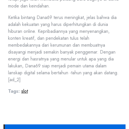
mode dan keindahan.
Ketika bintang Dana69 terus meningkat, jelas bahwa dia
adalah kekuatan yang harus diperhitungkan di dunia
hiburan online. Kepribadiannya yang menyenangkan,
konten kreatif, dan pendekatan tulus telah
membedakannya dari kerumunan dan membuatnya
disayangi menjadi semakin banyak penggemar. Dengan
energi dan hasratnya yang menular untuk apa yang dia
lakukan, Dana69 siap menjadi pemain utama dalam
lanskap digital selama bertahun -tahun yang akan datang.
[ad_2]
Tags:
slot