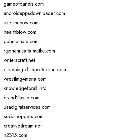
gameofpanels.com
androidappsdownloader.com
usetimenow.com
healthblow.com
gohelpmate.com
rajdhani-satta-matka.com
writerscraft.net
elearning-childprotection.com
wrestling4mena.com
knowledgeforall.info
brand2lastio.com
usadigitalservices.com
socialhoppers.com
creativedream.net
n2315.com