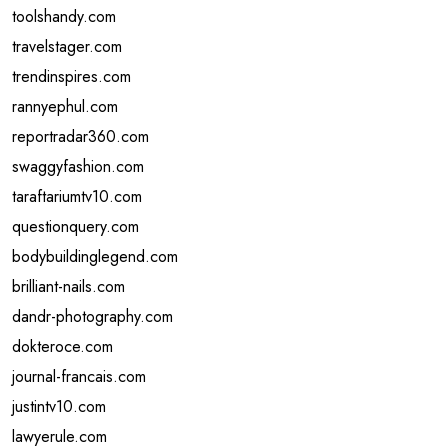
toolshandy.com
travelstager.com
trendinspires.com
rannyephul.com
reportradar360.com
swaggyfashion.com
taraftariumtv10.com
questionquery.com
bodybuildinglegend.com
brilliant-nails.com
dandr-photography.com
dokteroce.com
journal-francais.com
justintv10.com
lawyerule.com