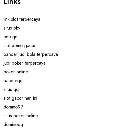
Links
link slot terpercaya
situs pkv
adu qq
slot demo gacor
bandar judi bola terpercaya
judi poker terpercaya
poker online
bandarqq
situs qq
slot gacor hari ini
domino99
situs poker online
dominoqq