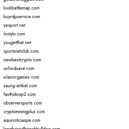
lookbattlemap.com
buyrdpservice.com
yesport.net
tostylo.com
yougetthat.net
sportsnetclub.com
newbestcrypto.com
oxfordsave.com
iclassicgames.com
saung-artikel.com
fasthokivip2.com
observersports.com
cryptominingplus.com
aquinoticiaspe.com
longhairedfrenchbulldog.com