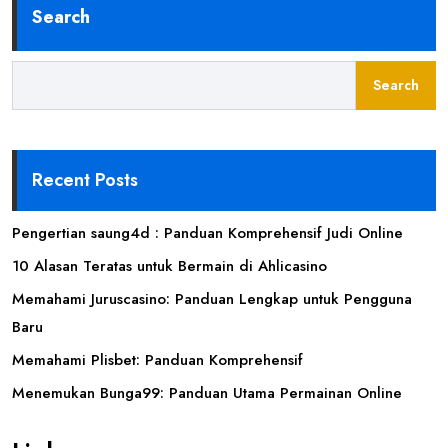
Search
Search
Recent Posts
Pengertian saung4d : Panduan Komprehensif Judi Online
10 Alasan Teratas untuk Bermain di Ahlicasino
Memahami Juruscasino: Panduan Lengkap untuk Pengguna
Baru
Memahami Plisbet: Panduan Komprehensif
Menemukan Bunga99: Panduan Utama Permainan Online