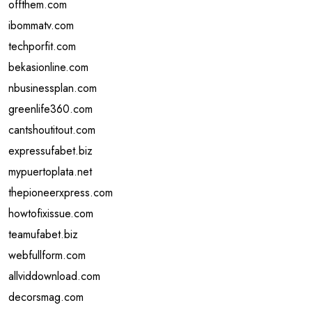
offthem.com
ibommatv.com
techporfit.com
bekasionline.com
nbusinessplan.com
greenlife360.com
cantshoutitout.com
expressufabet.biz
mypuertoplata.net
thepioneerxpress.com
howtofixissue.com
teamufabet.biz
webfullform.com
allviddownload.com
decorsmag.com