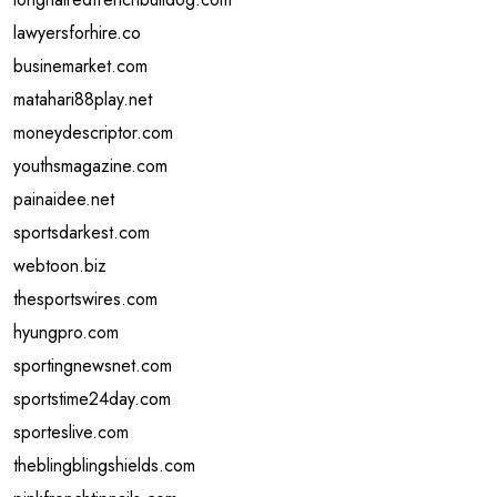
lawyersforhire.co
businemarket.com
matahari88play.net
moneydescriptor.com
youthsmagazine.com
painaidee.net
sportsdarkest.com
webtoon.biz
thesportswires.com
hyungpro.com
sportingnewsnet.com
sportstime24day.com
sporteslive.com
theblingblingshields.com