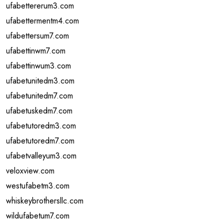
ufabettererum3.com
ufabettermentm4.com
ufabettersum7.com
ufabettinwm7.com
ufabettinwum3.com
ufabetunitedm3.com
ufabetunitedm7.com
ufabetuskedm7.com
ufabetutoredm3.com
ufabetutoredm7.com
ufabetvalleyum3.com
veloxview.com
westufabetm3.com
whiskeybrothersllc.com
wildufabetum7.com