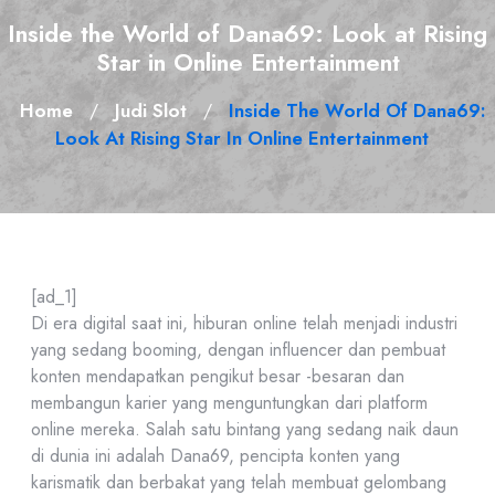
Inside the World of Dana69: Look at Rising
Star in Online Entertainment
Home
Judi Slot
Inside The World Of Dana69:
/
/
Look At Rising Star In Online Entertainment
[ad_1]
Di era digital saat ini, hiburan online telah menjadi industri
yang sedang booming, dengan influencer dan pembuat
konten mendapatkan pengikut besar -besaran dan
membangun karier yang menguntungkan dari platform
online mereka. Salah satu bintang yang sedang naik daun
di dunia ini adalah Dana69, pencipta konten yang
karismatik dan berbakat yang telah membuat gelombang