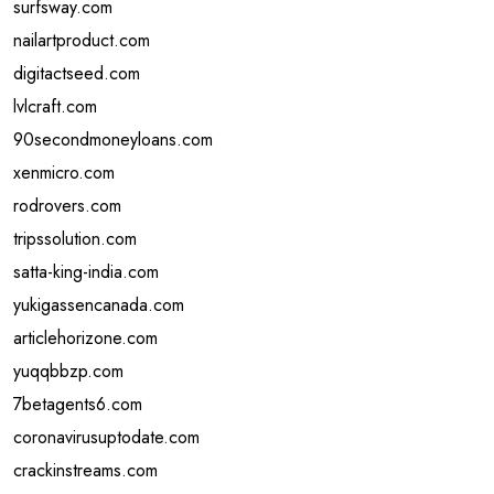
surfsway.com
nailartproduct.com
digitactseed.com
lvlcraft.com
90secondmoneyloans.com
xenmicro.com
rodrovers.com
tripssolution.com
satta-king-india.com
yukigassencanada.com
articlehorizone.com
yuqqbbzp.com
7betagents6.com
coronavirusuptodate.com
crackinstreams.com