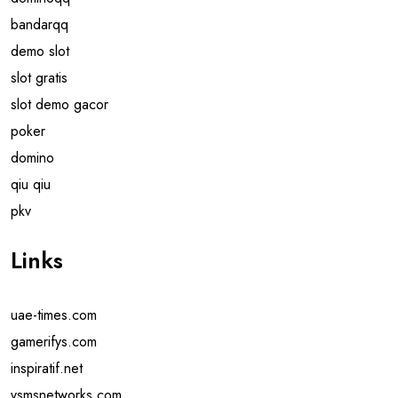
bandarqq
demo slot
slot gratis
slot demo gacor
poker
domino
qiu qiu
pkv
Links
uae-times.com
gamerifys.com
inspiratif.net
vsmsnetworks.com