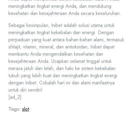
meningkatkan tingkat energi Anda, dan mendukung
kesehatan dan kesejahteraan Anda secara keseluruhan.
Sebagai kesimpulan, Inibet adalah solusi utama untuk
meningkatkan tingkat kekebalan dan energi. Dengan
perpaduan yang kuat antara bahan-bahan alami, termasuk
shilajit, vitamin, mineral, dan antioksidan, Inibet dapat
membantu Anda mengendalikan kesehatan dan
kesejahteraan Anda. Ucapkan selamat tinggal untuk
merasa jatuh dan lelah, dan halo ke sistem kekebalan
tubuh yang lebih kuat dan meningkatkan tingkat energi
dengan Inibet. Cobalah hari ini dan alami manfaatnya
untuk diri sendiri!
[ad_2]
Tags:
slot