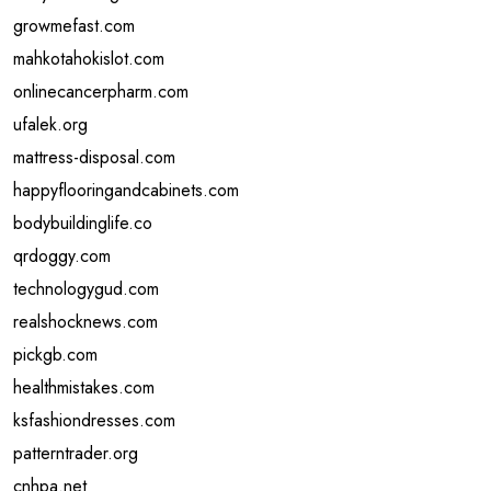
growmefast.com
mahkotahokislot.com
onlinecancerpharm.com
ufalek.org
mattress-disposal.com
happyflooringandcabinets.com
bodybuildinglife.co
qrdoggy.com
technologygud.com
realshocknews.com
pickgb.com
healthmistakes.com
ksfashiondresses.com
patterntrader.org
cnhpa.net