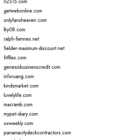
n2315.com
getwebonline.com
onlyfansheaven.com
lky08.com
ralph-fiennes.net
fielder-maximum-discount.net
fitfllex.com
genesisbusinesscredit.com
inforuang.com
kindsmarket.com
luvelylife.com
macramb.com
mypet-diary.com
oxweekly.com
panamacitydeckcontractors.com