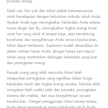
produksi energi.
Salah satu fitur unik dari Inibet adalah kemampuannya
untuk beradaptasi dengan kebutuhan individu tubuh Anda.
Apakah Anda ingin meningkatkan kekebalan Anda selama
musim dingin dan flu, meningkatkan tingkat energi Anda
untuk hari yang sibuk di tempat kerja, atau mendukung
kesehatan dan kesejahteraan Anda secara keseluruhan,
Inibet dapat membantu. Suplemen mudah dimasukkan ke
dalam rutinitas harian Anda, dengan hanya satu kapsul
sehari yang memberikan dukungan kekebalan yang kuat
dan peningkatan energi.
Banyak orang yang telah mencoba Inibet telah
melaporkan peningkatan yang signifikan dalam fungsi
kekebalan tubuh dan tingkat energi mereka. Mereka telah
mengalami lebih sedikit pilek dan penyakit, peningkatan
stamina dan vitalitas, dan rasa kesejahteraan secara
keseluruhan. Dengan penggunaan Inibet secara teratur,
Anda dapat memperkuat sistem kekebalan tubuh Anda,