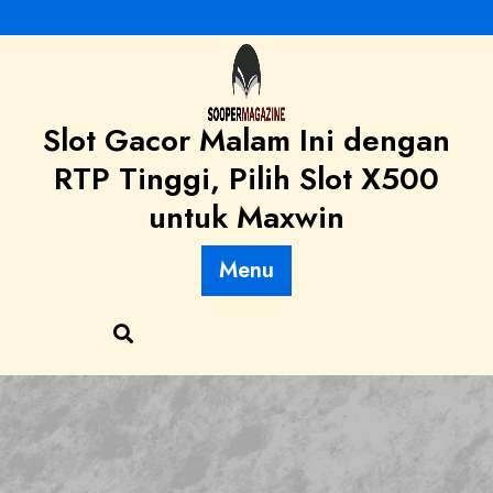
Skip
to
content
Slot Gacor Malam Ini dengan
RTP Tinggi, Pilih Slot X500
untuk Maxwin
Menu