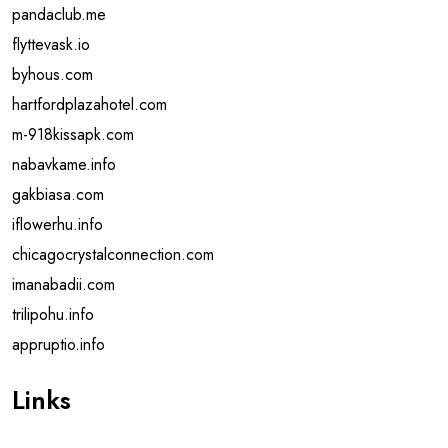
pandaclub.me
flyttevask.io
byhous.com
hartfordplazahotel.com
m-918kissapk.com
nabavkame.info
gakbiasa.com
iflowerhu.info
chicagocrystalconnection.com
imanabadii.com
trilipohu.info
appruptio.info
Links