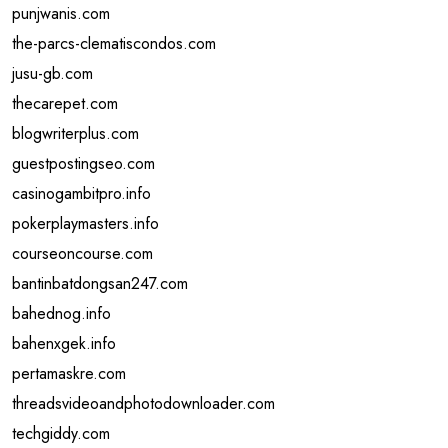
punjwanis.com
the-parcs-clematiscondos.com
jusu-gb.com
thecarepet.com
blogwriterplus.com
guestpostingseo.com
casinogambitpro.info
pokerplaymasters.info
courseoncourse.com
bantinbatdongsan247.com
bahednog.info
bahenxgek.info
pertamaskre.com
threadsvideoandphotodownloader.com
techgiddy.com