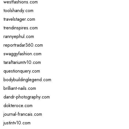
westfashions.com
toolshandy.com
travelstager.com
trendinspires.com
rannyephul.com
reportradar360.com
swaggyfashion.com
taraftariumtv10.com
questionquery.com
bodybuildinglegend.com
brilliant-nails.com
dandr-photography.com
dokteroce.com
journal-francais.com
justintv10.com