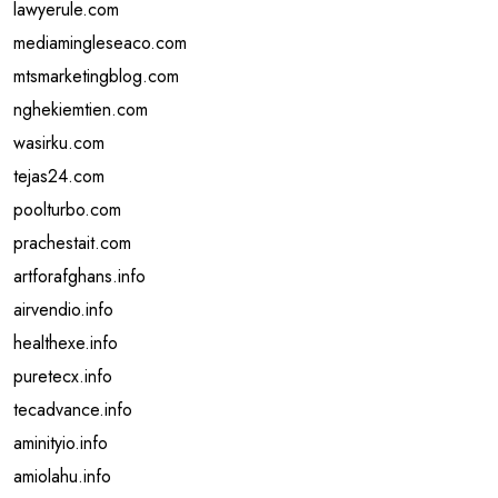
lawyerule.com
mediamingleseaco.com
mtsmarketingblog.com
nghekiemtien.com
wasirku.com
tejas24.com
poolturbo.com
prachestait.com
artforafghans.info
airvendio.info
healthexe.info
puretecx.info
tecadvance.info
aminityio.info
amiolahu.info