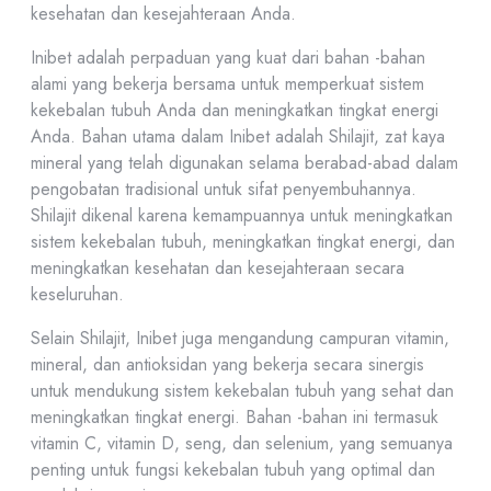
kesehatan dan kesejahteraan Anda.
Inibet adalah perpaduan yang kuat dari bahan -bahan
alami yang bekerja bersama untuk memperkuat sistem
kekebalan tubuh Anda dan meningkatkan tingkat energi
Anda. Bahan utama dalam Inibet adalah Shilajit, zat kaya
mineral yang telah digunakan selama berabad-abad dalam
pengobatan tradisional untuk sifat penyembuhannya.
Shilajit dikenal karena kemampuannya untuk meningkatkan
sistem kekebalan tubuh, meningkatkan tingkat energi, dan
meningkatkan kesehatan dan kesejahteraan secara
keseluruhan.
Selain Shilajit, Inibet juga mengandung campuran vitamin,
mineral, dan antioksidan yang bekerja secara sinergis
untuk mendukung sistem kekebalan tubuh yang sehat dan
meningkatkan tingkat energi. Bahan -bahan ini termasuk
vitamin C, vitamin D, seng, dan selenium, yang semuanya
penting untuk fungsi kekebalan tubuh yang optimal dan