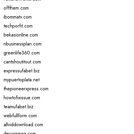
offthem.com
ibommatv.com
techporfit.com
bekasionline.com
nbusinessplan.com
greenlife360.com
cantshoutitout.com
expressufabet.biz
mypuertoplata.net
thepioneerxpress.com
howtofixissue.com
teamufabet.biz
webfullform.com
allviddownload.com
decorsmag.com