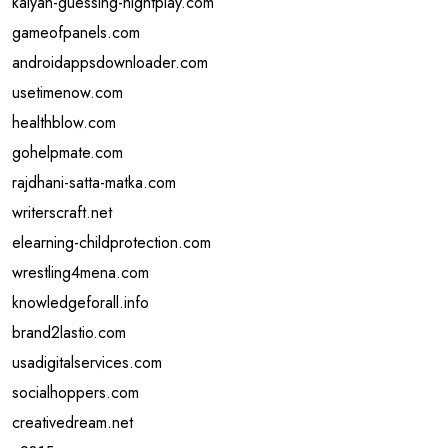
kalyan-guessing-nightplay.com
gameofpanels.com
androidappsdownloader.com
usetimenow.com
healthblow.com
gohelpmate.com
rajdhani-satta-matka.com
writerscraft.net
elearning-childprotection.com
wrestling4mena.com
knowledgeforall.info
brand2lastio.com
usadigitalservices.com
socialhoppers.com
creativedream.net