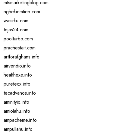
mtsmarketingblog.com
nghekiemtien.com
wasirku.com
tejas24.com
poolturbo.com
prachestait.com
artforafghans.info
airvendio.info
healthexe.info
puretecx.info
tecadvance.info
aminityio.info
amiolahu.info
ampacheme.info
ampullahu.info