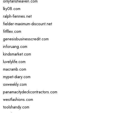
onlyfansheaven.com
lky08.com
ralph-fiennes.net
fielder-maximum-discount.net
fitfllex.com
genesisbusinesscredit.com
inforuang.com
kindsmarket.com
luvelylife.com
macramb.com
mypet-diary.com
oxweekly.com
panamacitydeckcontractors.com
westfashions.com
toolshandy.com