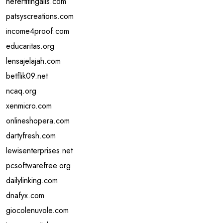
nefertitingalls.com
patsyscreations.com
income4proof.com
educaritas.org
lensajelajah.com
betflik09.net
ncaq.org
xenmicro.com
onlineshopera.com
dartyfresh.com
lewisenterprises.net
pcsoftwarefree.org
dailylinking.com
dnafyx.com
giocolenuvole.com