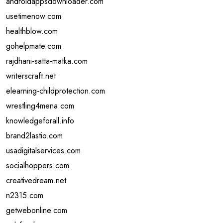
androidappsdownloader.com
usetimenow.com
healthblow.com
gohelpmate.com
rajdhani-satta-matka.com
writerscraft.net
elearning-childprotection.com
wrestling4mena.com
knowledgeforall.info
brand2lastio.com
usadigitalservices.com
socialhoppers.com
creativedream.net
n2315.com
getwebonline.com