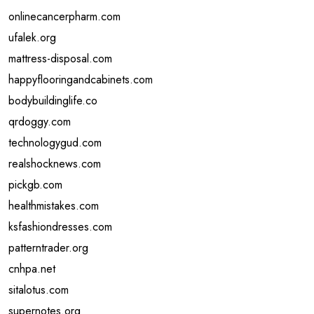
onlinecancerpharm.com
ufalek.org
mattress-disposal.com
happyflooringandcabinets.com
bodybuildinglife.co
qrdoggy.com
technologygud.com
realshocknews.com
pickgb.com
healthmistakes.com
ksfashiondresses.com
patterntrader.org
cnhpa.net
sitalotus.com
supernotes.org