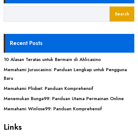
Search
Recent Posts
10 Alasan Teratas untuk Bermain di Ahlicasino
Memahami Juruscasino: Panduan Lengkap untuk Pengguna
Baru
Memahami Plisbet: Panduan Komprehensif
Menemukan Bunga99: Panduan Utama Permainan Online
Memahami Winlose99: Panduan Komprehensif
Links