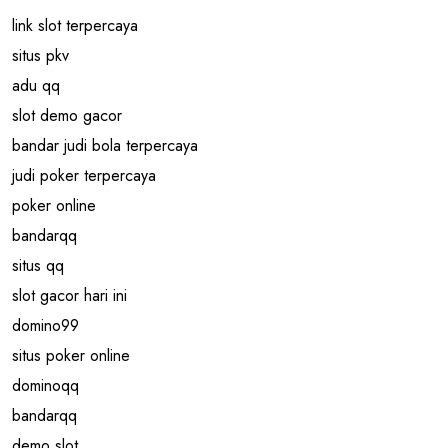
link slot terpercaya
situs pkv
adu qq
slot demo gacor
bandar judi bola terpercaya
judi poker terpercaya
poker online
bandarqq
situs qq
slot gacor hari ini
domino99
situs poker online
dominoqq
bandarqq
demo slot