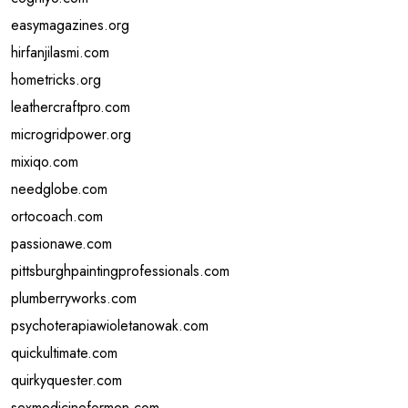
easymagazines.org
hirfanjilasmi.com
hometricks.org
leathercraftpro.com
microgridpower.org
mixiqo.com
needglobe.com
ortocoach.com
passionawe.com
pittsburghpaintingprofessionals.com
plumberryworks.com
psychoterapiawioletanowak.com
quickultimate.com
quirkyquester.com
sexmedicineformen.com