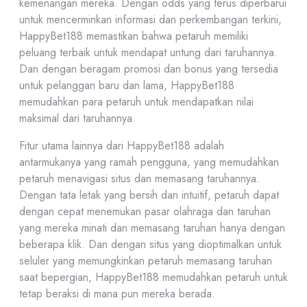
kemenangan mereka. Dengan odds yang terus diperbarui
untuk mencerminkan informasi dan perkembangan terkini,
HappyBet188 memastikan bahwa petaruh memiliki
peluang terbaik untuk mendapat untung dari taruhannya.
Dan dengan beragam promosi dan bonus yang tersedia
untuk pelanggan baru dan lama, HappyBet188
memudahkan para petaruh untuk mendapatkan nilai
maksimal dari taruhannya.
Fitur utama lainnya dari HappyBet188 adalah
antarmukanya yang ramah pengguna, yang memudahkan
petaruh menavigasi situs dan memasang taruhannya.
Dengan tata letak yang bersih dan intuitif, petaruh dapat
dengan cepat menemukan pasar olahraga dan taruhan
yang mereka minati dan memasang taruhan hanya dengan
beberapa klik. Dan dengan situs yang dioptimalkan untuk
seluler yang memungkinkan petaruh memasang taruhan
saat bepergian, HappyBet188 memudahkan petaruh untuk
tetap beraksi di mana pun mereka berada.