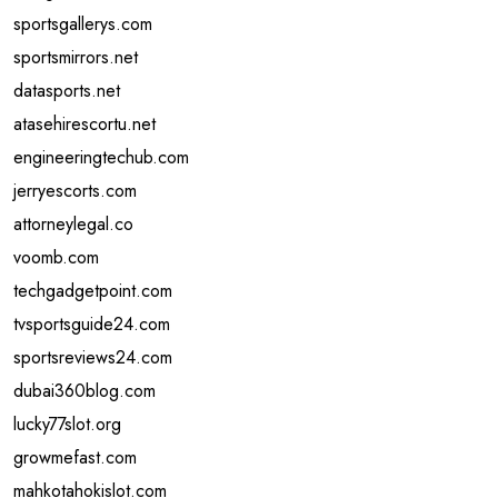
sportsgallerys.com
sportsmirrors.net
datasports.net
atasehirescortu.net
engineeringtechub.com
jerryescorts.com
attorneylegal.co
voomb.com
techgadgetpoint.com
tvsportsguide24.com
sportsreviews24.com
dubai360blog.com
lucky77slot.org
growmefast.com
mahkotahokislot.com