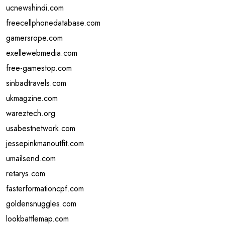
ucnewshindi.com
freecellphonedatabase.com
gamersrope.com
exellewebmedia.com
free-gamestop.com
sinbadtravels.com
ukmagzine.com
wareztech.org
usabestnetwork.com
jessepinkmanoutfit.com
umailsend.com
retarys.com
fasterformationcpf.com
goldensnuggles.com
lookbattlemap.com