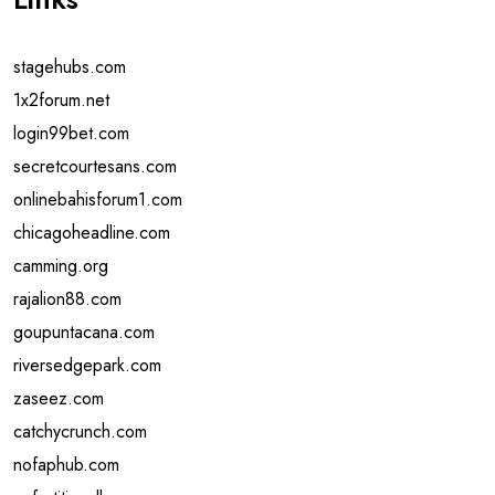
stagehubs.com
1x2forum.net
login99bet.com
secretcourtesans.com
onlinebahisforum1.com
chicagoheadline.com
camming.org
rajalion88.com
goupuntacana.com
riversedgepark.com
zaseez.com
catchycrunch.com
nofaphub.com