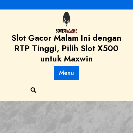
Skip
to
content
Slot Gacor Malam Ini dengan
RTP Tinggi, Pilih Slot X500
untuk Maxwin
Menu