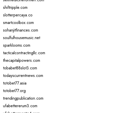
shiftripple.com
slotterpercaya.co
smartcoolbox.com
sohanjitfinances.com
soulfulhousemusic.net
sparklooms.com
tacticalcontractingllc.com
thecapitalpowers.com
tobabet88slot3.com
todayscurrentnews.com
totobet77.asia
totobet77.org
trendingpublication.com
ufabettererum3.com