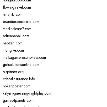
honghuidoor.com
flowingtravel.com
nineniki.com
brandiospecialists.com
medicalcare7.com
adtennaball.com
nabzah.com
mongive.com
matkagameresultsview.com
getsolutionsonline.com
hispinner.org
criticalinsurance.info
nokariposter.com
kalyan-guessing-nightplay.com
gameofpanels.com