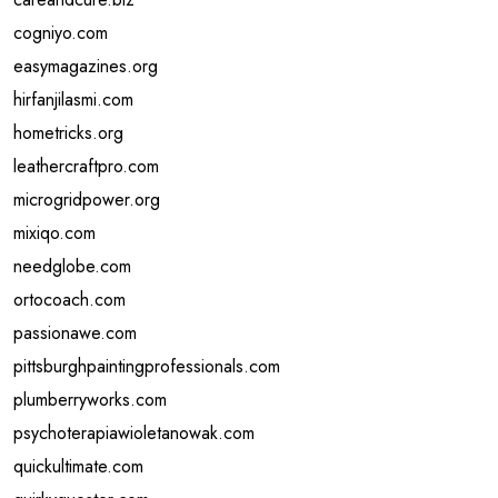
cogniyo.com
easymagazines.org
hirfanjilasmi.com
hometricks.org
leathercraftpro.com
microgridpower.org
mixiqo.com
needglobe.com
ortocoach.com
passionawe.com
pittsburghpaintingprofessionals.com
plumberryworks.com
psychoterapiawioletanowak.com
quickultimate.com