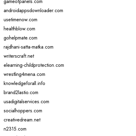
gameofpanels.com
androidappsdownloader.com
usetimenow.com
healthblow.com
gohelpmate.com
rajdhani-satta-matka.com
writerscraft.net
elearning-childprotection.com
wrestling4mena.com
knowledgeforall.info
brand2lastio.com
usadigitalservices.com
socialhoppers.com
creativedream.net
n2315.com