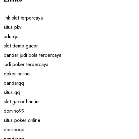
link slot terpercaya
situs pkv
adu qq
slot demo gacor
bandar judi bola terpercaya
judi poker terpercaya
poker online
bandarqq
situs qq
slot gacor hari ini
domino99
situs poker online
dominoqq
bandarqq