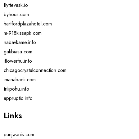
flyttevask.io
byhous.com
hartfordplazahotel.com
m-918kissapk.com
nabavkame.info
gakbiasa.com
iflowerhu.info
chicagocrystalconnection.com
imanabadii.com
trilipohu.info
appruptio.info
Links
punjwanis.com