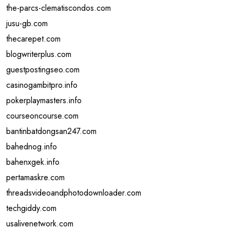
the-parcs-clematiscondos.com
jusu-gb.com
thecarepet.com
blogwriterplus.com
guestpostingseo.com
casinogambitpro.info
pokerplaymasters.info
courseoncourse.com
bantinbatdongsan247.com
bahednog.info
bahenxgek.info
pertamaskre.com
threadsvideoandphotodownloader.com
techgiddy.com
usalivenetwork.com