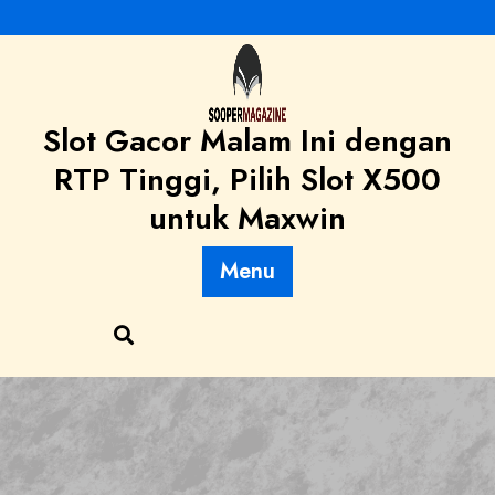
Skip
to
content
Slot Gacor Malam Ini dengan
RTP Tinggi, Pilih Slot X500
untuk Maxwin
Menu