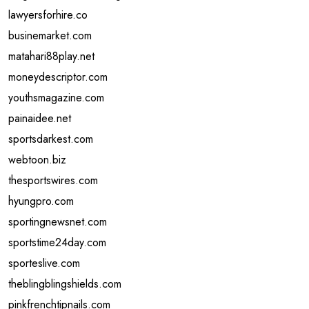
lawyersforhire.co
businemarket.com
matahari88play.net
moneydescriptor.com
youthsmagazine.com
painaidee.net
sportsdarkest.com
webtoon.biz
thesportswires.com
hyungpro.com
sportingnewsnet.com
sportstime24day.com
sporteslive.com
theblingblingshields.com
pinkfrenchtipnails.com