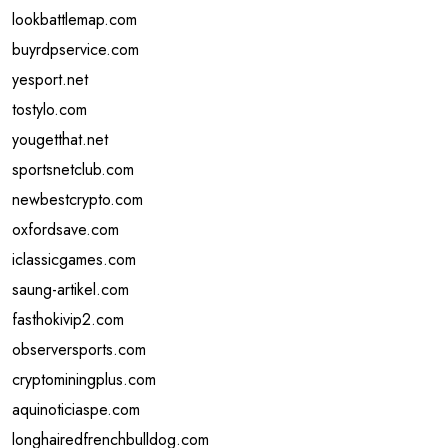
lookbattlemap.com
buyrdpservice.com
yesport.net
tostylo.com
yougetthat.net
sportsnetclub.com
newbestcrypto.com
oxfordsave.com
iclassicgames.com
saung-artikel.com
fasthokivip2.com
observersports.com
cryptominingplus.com
aquinoticiaspe.com
longhairedfrenchbulldog.com