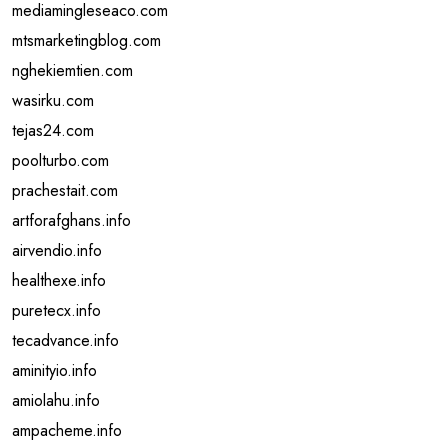
mediamingleseaco.com
mtsmarketingblog.com
nghekiemtien.com
wasirku.com
tejas24.com
poolturbo.com
prachestait.com
artforafghans.info
airvendio.info
healthexe.info
puretecx.info
tecadvance.info
aminityio.info
amiolahu.info
ampacheme.info