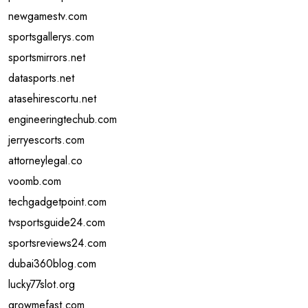
newgamestv.com
sportsgallerys.com
sportsmirrors.net
datasports.net
atasehirescortu.net
engineeringtechub.com
jerryescorts.com
attorneylegal.co
voomb.com
techgadgetpoint.com
tvsportsguide24.com
sportsreviews24.com
dubai360blog.com
lucky77slot.org
growmefast.com