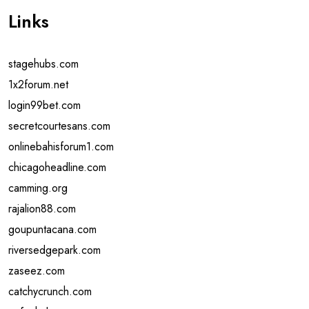
Links
stagehubs.com
1x2forum.net
login99bet.com
secretcourtesans.com
onlinebahisforum1.com
chicagoheadline.com
camming.org
rajalion88.com
goupuntacana.com
riversedgepark.com
zaseez.com
catchycrunch.com