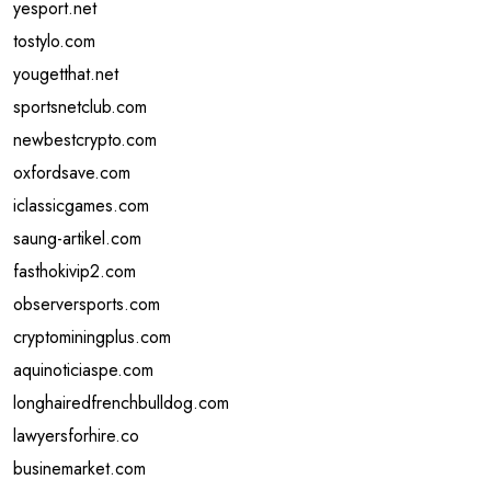
yesport.net
tostylo.com
yougetthat.net
sportsnetclub.com
newbestcrypto.com
oxfordsave.com
iclassicgames.com
saung-artikel.com
fasthokivip2.com
observersports.com
cryptominingplus.com
aquinoticiaspe.com
longhairedfrenchbulldog.com
lawyersforhire.co
businemarket.com