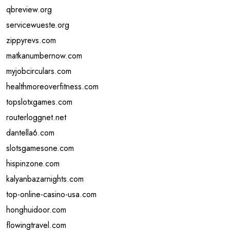
qbreview.org
servicewueste.org
zippyrevs.com
matkanumbernow.com
myjobcirculars.com
healthmoreoverfitness.com
topslotxgames.com
routerloggnet.net
dantella6.com
slotsgamesone.com
hispinzone.com
kalyanbazarnights.com
top-online-casino-usa.com
honghuidoor.com
flowingtravel.com