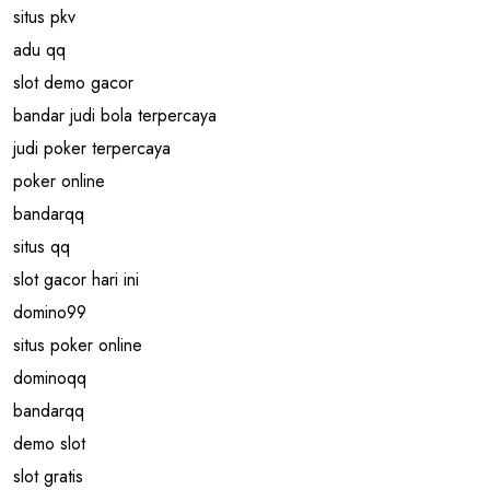
situs pkv
adu qq
slot demo gacor
bandar judi bola terpercaya
judi poker terpercaya
poker online
bandarqq
situs qq
slot gacor hari ini
domino99
situs poker online
dominoqq
bandarqq
demo slot
slot gratis