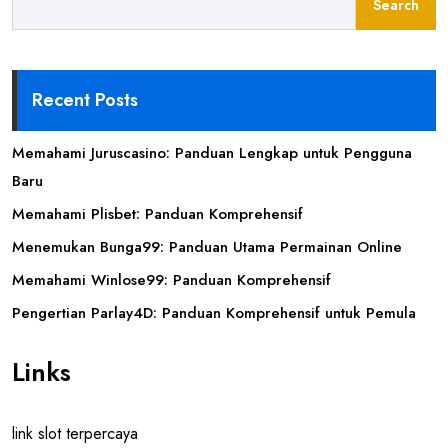
Search
Recent Posts
Memahami Juruscasino: Panduan Lengkap untuk Pengguna
Baru
Memahami Plisbet: Panduan Komprehensif
Menemukan Bunga99: Panduan Utama Permainan Online
Memahami Winlose99: Panduan Komprehensif
Pengertian Parlay4D: Panduan Komprehensif untuk Pemula
Links
link slot terpercaya