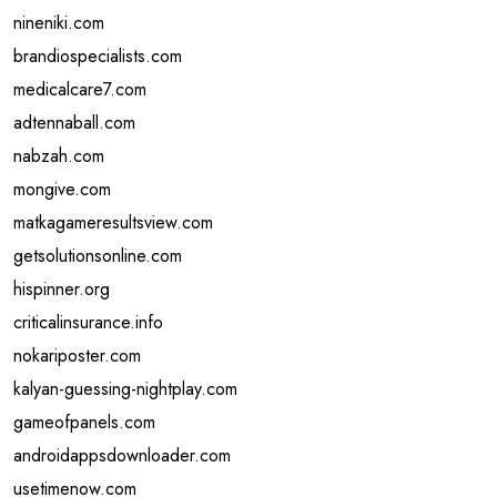
nineniki.com
brandiospecialists.com
medicalcare7.com
adtennaball.com
nabzah.com
mongive.com
matkagameresultsview.com
getsolutionsonline.com
hispinner.org
criticalinsurance.info
nokariposter.com
kalyan-guessing-nightplay.com
gameofpanels.com
androidappsdownloader.com
usetimenow.com