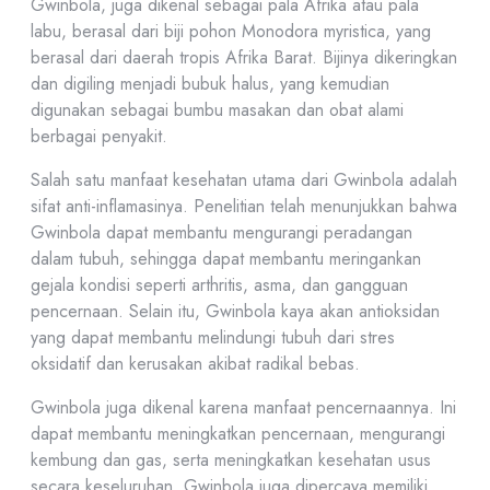
Gwinbola, juga dikenal sebagai pala Afrika atau pala
labu, berasal dari biji pohon Monodora myristica, yang
berasal dari daerah tropis Afrika Barat. Bijinya dikeringkan
dan digiling menjadi bubuk halus, yang kemudian
digunakan sebagai bumbu masakan dan obat alami
berbagai penyakit.
Salah satu manfaat kesehatan utama dari Gwinbola adalah
sifat anti-inflamasinya. Penelitian telah menunjukkan bahwa
Gwinbola dapat membantu mengurangi peradangan
dalam tubuh, sehingga dapat membantu meringankan
gejala kondisi seperti arthritis, asma, dan gangguan
pencernaan. Selain itu, Gwinbola kaya akan antioksidan
yang dapat membantu melindungi tubuh dari stres
oksidatif dan kerusakan akibat radikal bebas.
Gwinbola juga dikenal karena manfaat pencernaannya. Ini
dapat membantu meningkatkan pencernaan, mengurangi
kembung dan gas, serta meningkatkan kesehatan usus
secara keseluruhan. Gwinbola juga dipercaya memiliki