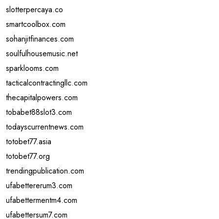
slotterpercaya.co
smartcoolbox.com
sohanjitfinances.com
soulfulhousemusic.net
sparklooms.com
tacticalcontractingllc.com
thecapitalpowers.com
tobabet88slot3.com
todayscurrentnews.com
totobet77.asia
totobet77.org
trendingpublication.com
ufabettererum3.com
ufabettermentm4.com
ufabettersum7.com