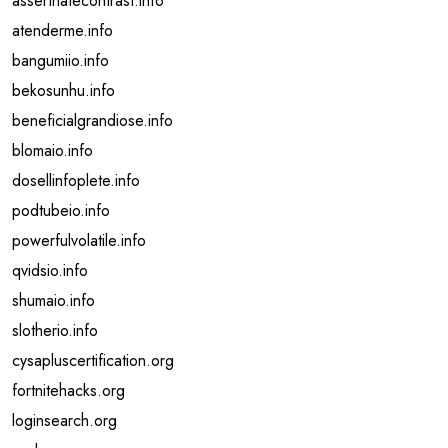
asserthatecontrast.info
atenderme.info
bangumiio.info
bekosunhu.info
beneficialgrandiose.info
blomaio.info
dosellinfoplete.info
podtubeio.info
powerfulvolatile.info
qvidsio.info
shumaio.info
slotherio.info
cysapluscertification.org
fortnitehacks.org
loginsearch.org