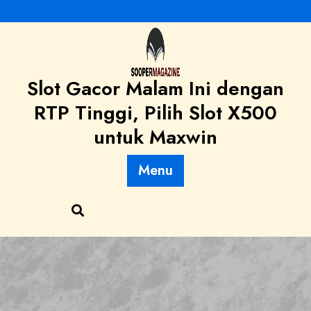
Skip
to
content
Slot Gacor Malam Ini dengan
RTP Tinggi, Pilih Slot X500
untuk Maxwin
Menu