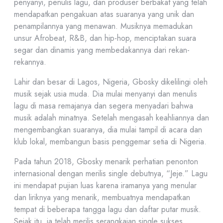
penyanyi, penulis lagu, dan produser berbakat yang telah
mendapatkan pengakuan atas suaranya yang unik dan
penampilannya yang menawan. Musiknya memadukan
unsur Afrobeat, R&B, dan hip-hop, menciptakan suara
segar dan dinamis yang membedakannya dari rekan-
rekannya.
Lahir dan besar di Lagos, Nigeria, Gbosky dikelilingi oleh
musik sejak usia muda. Dia mulai menyanyi dan menulis
lagu di masa remajanya dan segera menyadari bahwa
musik adalah minatnya. Setelah mengasah keahliannya dan
mengembangkan suaranya, dia mulai tampil di acara dan
klub lokal, membangun basis penggemar setia di Nigeria.
Pada tahun 2018, Gbosky menarik perhatian penonton
internasional dengan merilis single debutnya, “Jeje.” Lagu
ini mendapat pujian luas karena iramanya yang menular
dan liriknya yang menarik, membuatnya mendapatkan
tempat di beberapa tangga lagu dan daftar putar musik.
Sejak itu, ia telah merilis serangkaian single sukses,