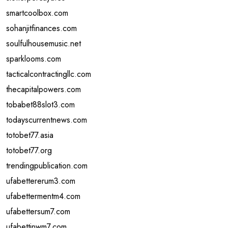
smartcoolbox.com
sohanjitfinances.com
soulfulhousemusic.net
sparklooms.com
tacticalcontractingllc.com
thecapitalpowers.com
tobabet88slot3.com
todayscurrentnews.com
totobet77.asia
totobet77.org
trendingpublication.com
ufabettererum3.com
ufabettermentm4.com
ufabettersum7.com
ufabettinwm7.com