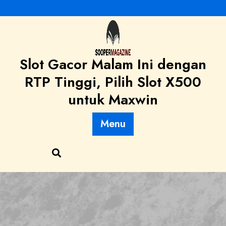
Skip
to
content
Slot Gacor Malam Ini dengan
RTP Tinggi, Pilih Slot X500
untuk Maxwin
Menu