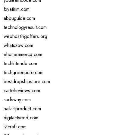
youlearncode.com
fxyatirim.com
abbuguide.com
technologyresult.com
webhostingoffers.org
whatszow.com
ehomeamerca.com
techintendo.com
techgreenpure.com
bestdropshipstore.com
cartelreviews.com
surfsway.com
nailartproduct.com
digitactseed.com
lvlcraft.com