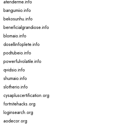
atenderme.info
bangumiio.info
bekosunhu.info
beneficialgrandiose.info
blomaio.info
dosellinfoplete.info
podtubeio.info
powerfulvolatile.info
qvidsio.info
shumaio.info
slotherio.info
cysapluscertification.org
fortnitehacks.org
loginsearch.org
aodecor.org