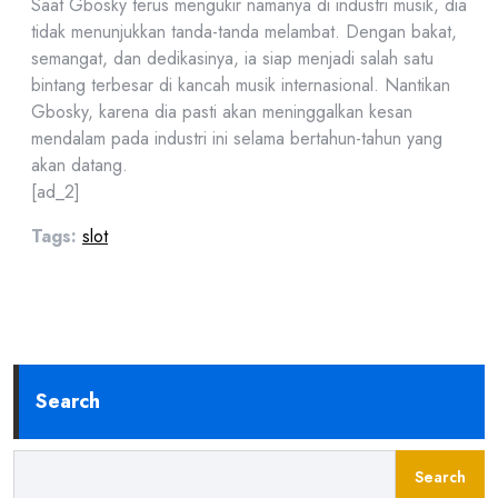
Saat Gbosky terus mengukir namanya di industri musik, dia
tidak menunjukkan tanda-tanda melambat. Dengan bakat,
semangat, dan dedikasinya, ia siap menjadi salah satu
bintang terbesar di kancah musik internasional. Nantikan
Gbosky, karena dia pasti akan meninggalkan kesan
mendalam pada industri ini selama bertahun-tahun yang
akan datang.
[ad_2]
Tags:
slot
Search
Search