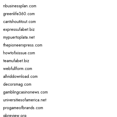
nbusinessplan.com
greenlife360.com
cantshoutitout.com
expressufabet.biz
mypuertoplata.net
thepioneerxpress.com
howtofixissue.com
teamufabet.biz
webfullform.com
allviddownload.com
decorsmag.com
gamblingcasinonews.com
universitiesofamerica.net
progameofbrands.com
qbreview.org