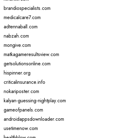
brandiospecialists.com
medicalcare7.com
adtennaball.com
nabzah.com
mongive.com
matkagameresultsview.com
getsolutionsonline.com
hispinner.org
criticalinsurance.info
nokariposter.com
kalyan-guessing-nightplay.com
gameofpanels.com
androidappsdownloader.com
usetimenow.com
healthblow.com