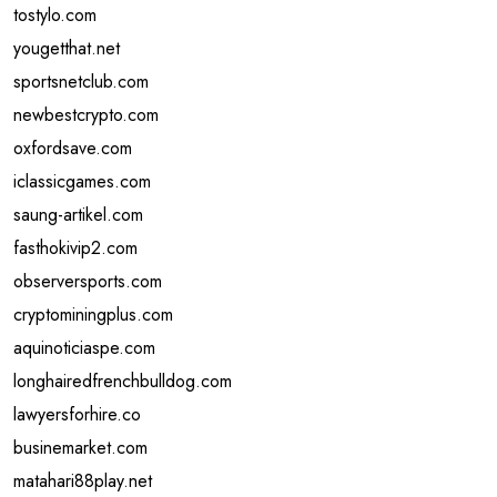
tostylo.com
yougetthat.net
sportsnetclub.com
newbestcrypto.com
oxfordsave.com
iclassicgames.com
saung-artikel.com
fasthokivip2.com
observersports.com
cryptominingplus.com
aquinoticiaspe.com
longhairedfrenchbulldog.com
lawyersforhire.co
businemarket.com
matahari88play.net