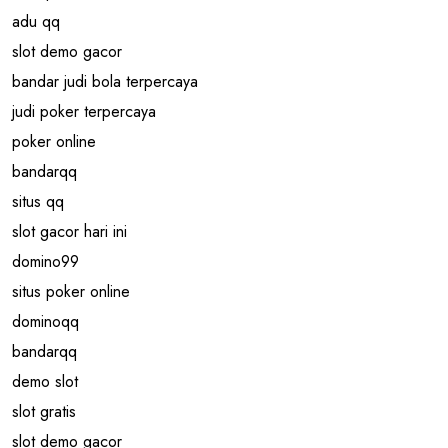
adu qq
slot demo gacor
bandar judi bola terpercaya
judi poker terpercaya
poker online
bandarqq
situs qq
slot gacor hari ini
domino99
situs poker online
dominoqq
bandarqq
demo slot
slot gratis
slot demo gacor