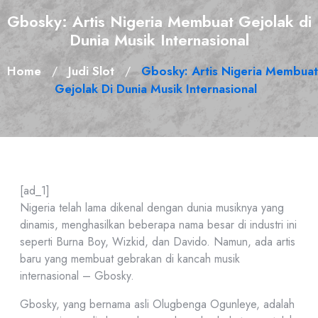
Gbosky: Artis Nigeria Membuat Gejolak di
Dunia Musik Internasional
Home
Judi Slot
Gbosky: Artis Nigeria Membuat
/
/
Gejolak Di Dunia Musik Internasional
[ad_1]
Nigeria telah lama dikenal dengan dunia musiknya yang
dinamis, menghasilkan beberapa nama besar di industri ini
seperti Burna Boy, Wizkid, dan Davido. Namun, ada artis
baru yang membuat gebrakan di kancah musik
internasional – Gbosky.
Gbosky, yang bernama asli Olugbenga Ogunleye, adalah