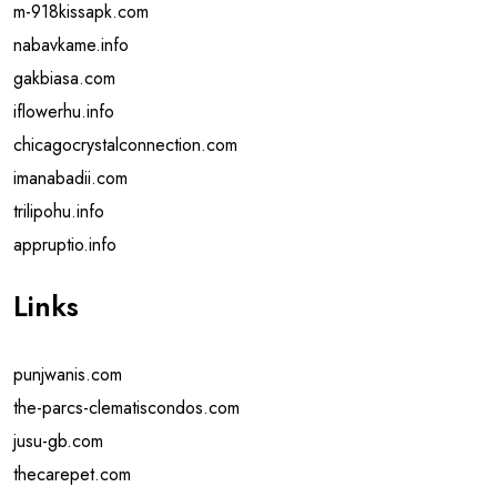
m-918kissapk.com
nabavkame.info
gakbiasa.com
iflowerhu.info
chicagocrystalconnection.com
imanabadii.com
trilipohu.info
appruptio.info
Links
punjwanis.com
the-parcs-clematiscondos.com
jusu-gb.com
thecarepet.com