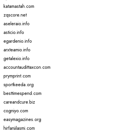
katamastah.com
zqscore.net
aseleraio.info
asticio.info
egardenio.info
arxteamio.info
getalexio.info
accountaudittaxcon.com
prymprint.com
sportkeeda.org
besttimespend.com
careandcure.biz
cogniyo.com
easymagazines.org
hirfanjilasmi.com